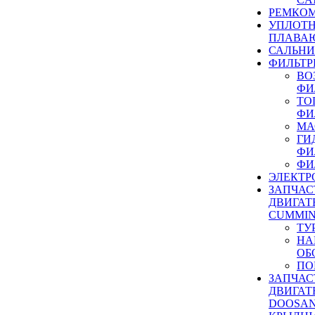
РЕМКОМ
УПЛОТ
ПЛАВА
САЛЬН
ФИЛЬТР
ВО
ФИ
ТО
ФИ
МА
ГИ
ФИ
ФИ
ЭЛЕКТР
ЗАПЧАС
ДВИГАТ
CUMMIN
ТУ
НА
ОБ
ПО
ЗАПЧАС
ДВИГАТ
DOOSAN