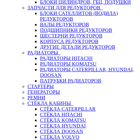
БЛОКИ ЦИЛИНДРОВ, ГБЦ, ПОДУШКИ
ЗАПЧАСТИ ДЛЯ РЕДУКТОРОВ
БЛОКИ САТЕЛЛИТОВ (ВОДИЛА)
РЕДУКТОРОВ
ВАЛЫ РЕДУКТОРОВ
ПОДШИПНИКИ РЕДУКТОРОВ
ШЕСТЕРНИ РЕДУКТОРОВ
КОРПУСА РЕДУКТОРОВ
ДРУГИЕ ДЕТАЛИ РЕДУКТОРОВ
РАДИАТОРЫ
РАДИАТОРЫ HITACHI
РАДИАТОРЫ KOMATSU
РАДИАТОРЫ CATERPILLAR, HYUNDAI,
DOOSAN
ПАТРУБКИ РАДИАТОРОВ
СТАРТЕРЫ
ГЕНЕРАТОРЫ
РЕМНИ
СТЁКЛА КАБИНЫ
СТЁКЛА CATERPILLAR
СТЁКЛА HITACHI
СТЁКЛА KOMATSU
СТЁКЛА HYUNDAI
СТЁКЛА DOOSAN
СТЁКЛА VOLVO