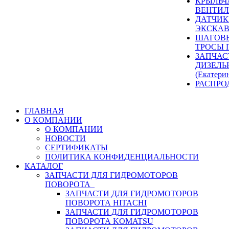
КРЫЛЬЧ
ВЕНТИЛ
ДАТЧИК
ЭКСКАВ
ШАГОВЫ
ТРОСЫ 
ЗАПЧАС
ДИЗЕЛЬ
(Екатери
РАСПРО
ГЛАВНАЯ
О КОМПАНИИ
О КОМПАНИИ
НОВОСТИ
СЕРТИФИКАТЫ
ПОЛИТИКА КОНФИДЕНЦИАЛЬНОСТИ
КАТАЛОГ
ЗАПЧАСТИ ДЛЯ ГИДРОМОТОРОВ
ПОВОРОТА
ЗАПЧАСТИ ДЛЯ ГИДРОМОТОРОВ
ПОВОРОТА HITACHI
ЗАПЧАСТИ ДЛЯ ГИДРОМОТОРОВ
ПОВОРОТА KOMATSU