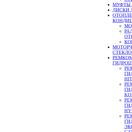
МУФТЫ
ДИСКИ 
ОТОПЛЕ
КОНДИ
МО
РА
ОТ
КО
МОТОР
СТЕКЛО
РЕМКО
ГИДРО
РЕ
ГИ
HI
РЕ
ГИ
KO
РЕ
ГИ
HY
РЕ
ГИ
ЭК
CA