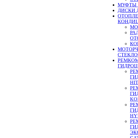
МУФТЫ
ДИСКИ 
ОТОПЛЕ
КОНДИ
МО
РА
ОТ
КО
МОТОР
СТЕКЛО
РЕМКО
ГИДРО
РЕ
ГИ
HI
РЕ
ГИ
KO
РЕ
ГИ
HY
РЕ
ГИ
ЭК
CA