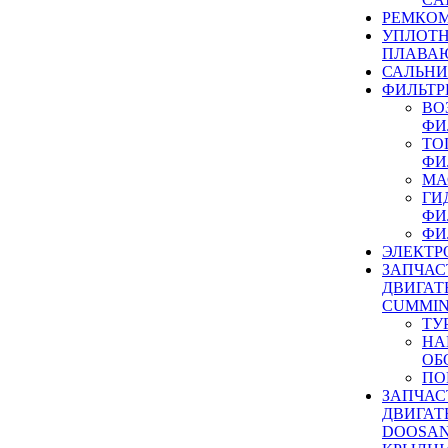
РЕМКОМ
УПЛОТ
ПЛАВА
САЛЬН
ФИЛЬТР
ВО
ФИ
ТО
ФИ
МА
ГИ
ФИ
ФИ
ЭЛЕКТР
ЗАПЧАС
ДВИГАТ
CUMMIN
ТУ
НА
ОБ
ПО
ЗАПЧАС
ДВИГАТ
DOOSAN