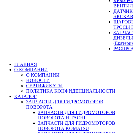
КРЫЛЬЧ
ВЕНТИЛ
ДАТЧИК
ЭКСКАВ
ШАГОВЫ
ТРОСЫ 
ЗАПЧАС
ДИЗЕЛЬ
(Екатери
РАСПРО
ГЛАВНАЯ
О КОМПАНИИ
О КОМПАНИИ
НОВОСТИ
СЕРТИФИКАТЫ
ПОЛИТИКА КОНФИДЕНЦИАЛЬНОСТИ
КАТАЛОГ
ЗАПЧАСТИ ДЛЯ ГИДРОМОТОРОВ
ПОВОРОТА
ЗАПЧАСТИ ДЛЯ ГИДРОМОТОРОВ
ПОВОРОТА HITACHI
ЗАПЧАСТИ ДЛЯ ГИДРОМОТОРОВ
ПОВОРОТА KOMATSU