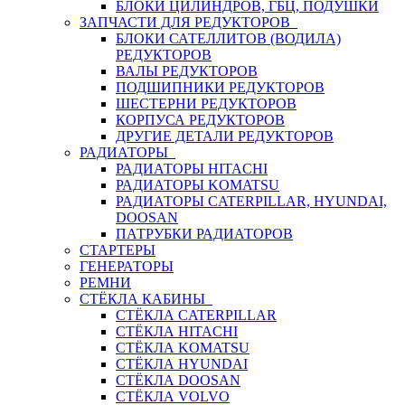
БЛОКИ ЦИЛИНДРОВ, ГБЦ, ПОДУШКИ
ЗАПЧАСТИ ДЛЯ РЕДУКТОРОВ
БЛОКИ САТЕЛЛИТОВ (ВОДИЛА)
РЕДУКТОРОВ
ВАЛЫ РЕДУКТОРОВ
ПОДШИПНИКИ РЕДУКТОРОВ
ШЕСТЕРНИ РЕДУКТОРОВ
КОРПУСА РЕДУКТОРОВ
ДРУГИЕ ДЕТАЛИ РЕДУКТОРОВ
РАДИАТОРЫ
РАДИАТОРЫ HITACHI
РАДИАТОРЫ KOMATSU
РАДИАТОРЫ CATERPILLAR, HYUNDAI,
DOOSAN
ПАТРУБКИ РАДИАТОРОВ
СТАРТЕРЫ
ГЕНЕРАТОРЫ
РЕМНИ
СТЁКЛА КАБИНЫ
СТЁКЛА CATERPILLAR
СТЁКЛА HITACHI
СТЁКЛА KOMATSU
СТЁКЛА HYUNDAI
СТЁКЛА DOOSAN
СТЁКЛА VOLVO