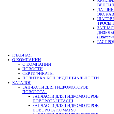
КРЫЛЬЧ
ВЕНТИЛ
ДАТЧИК
ЭКСКАВ
ШАГОВЫ
ТРОСЫ 
ЗАПЧАС
ДИЗЕЛЬ
(Екатери
РАСПРО
ГЛАВНАЯ
О КОМПАНИИ
О КОМПАНИИ
НОВОСТИ
СЕРТИФИКАТЫ
ПОЛИТИКА КОНФИДЕНЦИАЛЬНОСТИ
КАТАЛОГ
ЗАПЧАСТИ ДЛЯ ГИДРОМОТОРОВ
ПОВОРОТА
ЗАПЧАСТИ ДЛЯ ГИДРОМОТОРОВ
ПОВОРОТА HITACHI
ЗАПЧАСТИ ДЛЯ ГИДРОМОТОРОВ
ПОВОРОТА KOMATSU