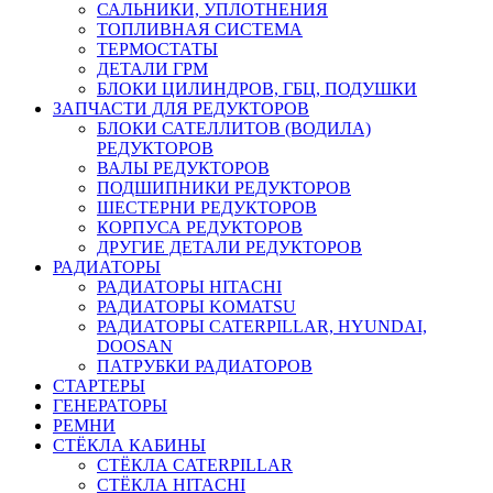
САЛЬНИКИ, УПЛОТНЕНИЯ
ТОПЛИВНАЯ СИСТЕМА
ТЕРМОСТАТЫ
ДЕТАЛИ ГРМ
БЛОКИ ЦИЛИНДРОВ, ГБЦ, ПОДУШКИ
ЗАПЧАСТИ ДЛЯ РЕДУКТОРОВ
БЛОКИ САТЕЛЛИТОВ (ВОДИЛА)
РЕДУКТОРОВ
ВАЛЫ РЕДУКТОРОВ
ПОДШИПНИКИ РЕДУКТОРОВ
ШЕСТЕРНИ РЕДУКТОРОВ
КОРПУСА РЕДУКТОРОВ
ДРУГИЕ ДЕТАЛИ РЕДУКТОРОВ
РАДИАТОРЫ
РАДИАТОРЫ HITACHI
РАДИАТОРЫ KOMATSU
РАДИАТОРЫ CATERPILLAR, HYUNDAI,
DOOSAN
ПАТРУБКИ РАДИАТОРОВ
СТАРТЕРЫ
ГЕНЕРАТОРЫ
РЕМНИ
СТЁКЛА КАБИНЫ
СТЁКЛА CATERPILLAR
СТЁКЛА HITACHI