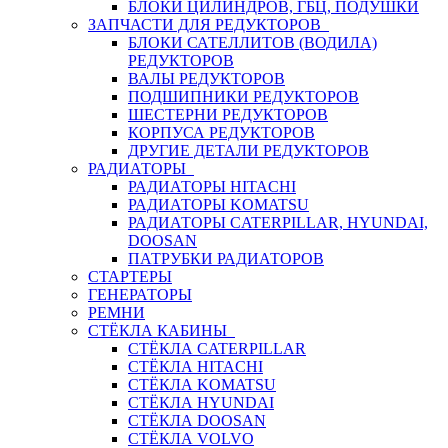
БЛОКИ ЦИЛИНДРОВ, ГБЦ, ПОДУШКИ
ЗАПЧАСТИ ДЛЯ РЕДУКТОРОВ
БЛОКИ САТЕЛЛИТОВ (ВОДИЛА)
РЕДУКТОРОВ
ВАЛЫ РЕДУКТОРОВ
ПОДШИПНИКИ РЕДУКТОРОВ
ШЕСТЕРНИ РЕДУКТОРОВ
КОРПУСА РЕДУКТОРОВ
ДРУГИЕ ДЕТАЛИ РЕДУКТОРОВ
РАДИАТОРЫ
РАДИАТОРЫ HITACHI
РАДИАТОРЫ KOMATSU
РАДИАТОРЫ CATERPILLAR, HYUNDAI,
DOOSAN
ПАТРУБКИ РАДИАТОРОВ
СТАРТЕРЫ
ГЕНЕРАТОРЫ
РЕМНИ
СТЁКЛА КАБИНЫ
СТЁКЛА CATERPILLAR
СТЁКЛА HITACHI
СТЁКЛА KOMATSU
СТЁКЛА HYUNDAI
СТЁКЛА DOOSAN
СТЁКЛА VOLVO