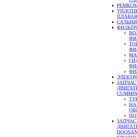
РЕМКОМ
УПЛОТ
ПЛАВА
САЛЬН
ФИЛЬТР
ВО
ФИ
ТО
ФИ
МА
ГИ
ФИ
ФИ
ЭЛЕКТР
ЗАПЧАС
ДВИГАТ
CUMMIN
ТУ
НА
ОБ
ПО
ЗАПЧАС
ДВИГАТ
DOOSAN