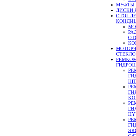
МУФТЫ
ДИСКИ 
ОТОПЛЕ
КОНДИ
МО
РА
ОТ
КО
МОТОР
СТЕКЛО
РЕМКО
ГИДРО
РЕ
ГИ
HI
РЕ
ГИ
KO
РЕ
ГИ
HY
РЕ
ГИ
ЭК
CA