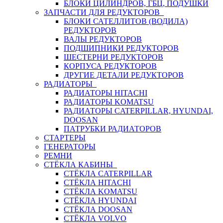
БЛОКИ ЦИЛИНДРОВ, ГБЦ, ПОДУШКИ
ЗАПЧАСТИ ДЛЯ РЕДУКТОРОВ
БЛОКИ САТЕЛЛИТОВ (ВОДИЛА)
РЕДУКТОРОВ
ВАЛЫ РЕДУКТОРОВ
ПОДШИПНИКИ РЕДУКТОРОВ
ШЕСТЕРНИ РЕДУКТОРОВ
КОРПУСА РЕДУКТОРОВ
ДРУГИЕ ДЕТАЛИ РЕДУКТОРОВ
РАДИАТОРЫ
РАДИАТОРЫ HITACHI
РАДИАТОРЫ KOMATSU
РАДИАТОРЫ CATERPILLAR, HYUNDAI,
DOOSAN
ПАТРУБКИ РАДИАТОРОВ
СТАРТЕРЫ
ГЕНЕРАТОРЫ
РЕМНИ
СТЁКЛА КАБИНЫ
СТЁКЛА CATERPILLAR
СТЁКЛА HITACHI
СТЁКЛА KOMATSU
СТЁКЛА HYUNDAI
СТЁКЛА DOOSAN
СТЁКЛА VOLVO