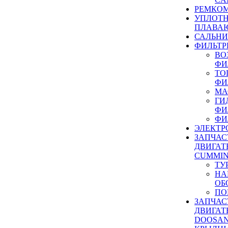
РЕМКОМ
УПЛОТ
ПЛАВА
САЛЬН
ФИЛЬТР
ВО
ФИ
ТО
ФИ
МА
ГИ
ФИ
ФИ
ЭЛЕКТР
ЗАПЧАС
ДВИГАТ
CUMMIN
ТУ
НА
ОБ
ПО
ЗАПЧАС
ДВИГАТ
DOOSAN