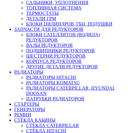
САЛЬНИКИ, УПЛОТНЕНИЯ
ТОПЛИВНАЯ СИСТЕМА
ТЕРМОСТАТЫ
ДЕТАЛИ ГРМ
БЛОКИ ЦИЛИНДРОВ, ГБЦ, ПОДУШКИ
ЗАПЧАСТИ ДЛЯ РЕДУКТОРОВ
БЛОКИ САТЕЛЛИТОВ (ВОДИЛА)
РЕДУКТОРОВ
ВАЛЫ РЕДУКТОРОВ
ПОДШИПНИКИ РЕДУКТОРОВ
ШЕСТЕРНИ РЕДУКТОРОВ
КОРПУСА РЕДУКТОРОВ
ДРУГИЕ ДЕТАЛИ РЕДУКТОРОВ
РАДИАТОРЫ
РАДИАТОРЫ HITACHI
РАДИАТОРЫ KOMATSU
РАДИАТОРЫ CATERPILLAR, HYUNDAI,
DOOSAN
ПАТРУБКИ РАДИАТОРОВ
СТАРТЕРЫ
ГЕНЕРАТОРЫ
РЕМНИ
СТЁКЛА КАБИНЫ
СТЁКЛА CATERPILLAR
СТЁКЛА HITACHI