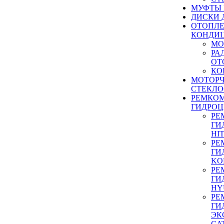
МУФТЫ
ДИСКИ 
ОТОПЛЕ
КОНДИ
МО
РА
ОТ
КО
МОТОР
СТЕКЛО
РЕМКО
ГИДРО
РЕ
ГИ
HI
РЕ
ГИ
KO
РЕ
ГИ
HY
РЕ
ГИ
ЭК
CA