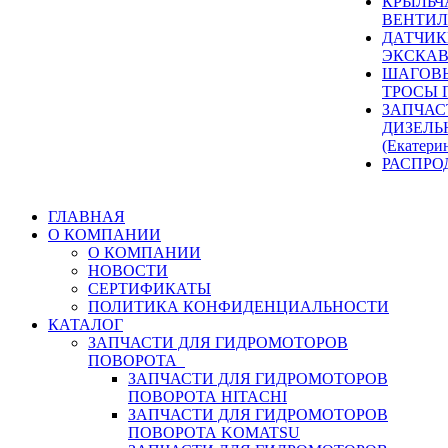
КРЫЛЬЧ
ВЕНТИЛ
ДАТЧИК
ЭКСКАВ
ШАГОВЫ
ТРОСЫ 
ЗАПЧАС
ДИЗЕЛЬ
(Екатери
РАСПРО
ГЛАВНАЯ
О КОМПАНИИ
О КОМПАНИИ
НОВОСТИ
СЕРТИФИКАТЫ
ПОЛИТИКА КОНФИДЕНЦИАЛЬНОСТИ
КАТАЛОГ
ЗАПЧАСТИ ДЛЯ ГИДРОМОТОРОВ
ПОВОРОТА
ЗАПЧАСТИ ДЛЯ ГИДРОМОТОРОВ
ПОВОРОТА HITACHI
ЗАПЧАСТИ ДЛЯ ГИДРОМОТОРОВ
ПОВОРОТА KOMATSU