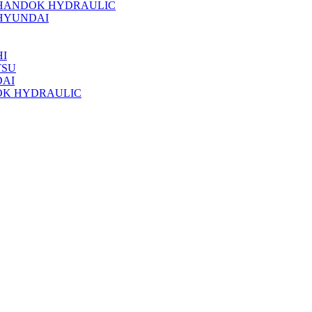
 HANDOK HYDRAULIC
HYUNDAI
I
TSU
DAI
OK HYDRAULIC