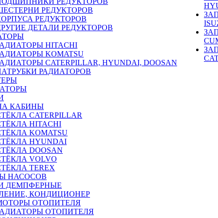
ПОДШИПНИКИ РЕДУКТОРОВ
HY
ШЕСТЕРНИ РЕДУКТОРОВ
ЗА
КОРПУСА РЕДУКТОРОВ
ISU
ДРУГИЕ ДЕТАЛИ РЕДУКТОРОВ
ЗА
АТОРЫ
CU
РАДИАТОРЫ HITACHI
ЗА
РАДИАТОРЫ KOMATSU
CA
РАДИАТОРЫ CATERPILLAR, HYUNDAI, DOOSAN
ПАТРУБКИ РАДИАТОРОВ
ТЕРЫ
РАТОРЫ
И
ЛА КАБИНЫ
СТЁКЛА CATERPILLAR
СТЁКЛА HITACHI
СТЁКЛА KOMATSU
СТЁКЛА HYUNDAI
СТЁКЛА DOOSAN
СТЁКЛА VOLVO
СТЁКЛА TEREX
Ы НАСОСОВ
И ДЕМПФЕРНЫЕ
ЛЕНИЕ, КОНДИЦИОНЕР
МОТОРЫ ОТОПИТЕЛЯ
РАДИАТОРЫ ОТОПИТЕЛЯ