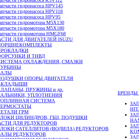
апчасти гидронасоса K3V112
апчасти гидронасоса HPV145
апчасти гидронасоса HPV118
апчасти гидронасоса HPV95
апчасти гидромотора M5X130
апчасти гидромотора M5X180
апчасти гидромотора HMGF68
СТИ ДЛЯ ДВИГАТЕЛЕЙ ISUZU
ПОРШНЕКОМПЛЕКТЫ
ПРОКЛАДКИ
ФОРСУНКИ И ТНВД
СИСТЕМА ОХЛАЖДЕНИЯ, СМАЗКИ
ТУРБИНЫ
ВАЛЫ
ПОДУШКИ ОПОРЫ ДВИГАТЕЛЯ
ВКЛАДЫШИ
КЛАПАНЫ, ПРУЖИНЫ и др.
БРЕНД
САЛЬНИКИ, УПЛОТНЕНИЯ
ТОПЛИВНАЯ СИСТЕМА
ЗА
ТЕРМОСТАТЫ
HIT
ДЕТАЛИ ГРМ
ЗА
БЛОКИ ЦИЛИНДРОВ, ГБЦ, ПОДУШКИ
HA
АСТИ ДЛЯ РЕДУКТОРОВ
ЗА
БЛОКИ САТЕЛЛИТОВ (ВОДИЛА) РЕДУКТОРОВ
KO
ВАЛЫ РЕДУКТОРОВ
ЗА