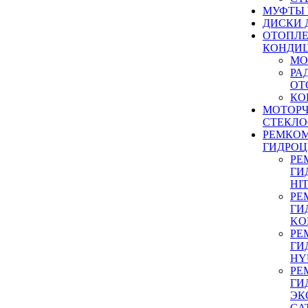
МУФТЫ
ДИСКИ 
ОТОПЛЕ
КОНДИ
МО
РА
ОТ
КО
МОТОР
СТЕКЛО
РЕМКО
ГИДРО
РЕ
ГИ
HI
РЕ
ГИ
KO
РЕ
ГИ
HY
РЕ
ГИ
ЭК
CA