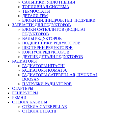
САЛЬНИКИ, УПЛОТНЕНИЯ
ТОПЛИВНАЯ СИСТЕМА
ТЕРМОСТАТЫ
ДЕТАЛИ ГРМ
БЛОКИ ЦИЛИНДРОВ, ГБЦ, ПОДУШКИ
ЗАПЧАСТИ ДЛЯ РЕДУКТОРОВ
БЛОКИ САТЕЛЛИТОВ (ВОДИЛА)
РЕДУКТОРОВ
ВАЛЫ РЕДУКТОРОВ
ПОДШИПНИКИ РЕДУКТОРОВ
ШЕСТЕРНИ РЕДУКТОРОВ
КОРПУСА РЕДУКТОРОВ
ДРУГИЕ ДЕТАЛИ РЕДУКТОРОВ
РАДИАТОРЫ
РАДИАТОРЫ HITACHI
РАДИАТОРЫ KOMATSU
РАДИАТОРЫ CATERPILLAR, HYUNDAI,
DOOSAN
ПАТРУБКИ РАДИАТОРОВ
СТАРТЕРЫ
ГЕНЕРАТОРЫ
РЕМНИ
СТЁКЛА КАБИНЫ
СТЁКЛА CATERPILLAR
СТЁКЛА HITACHI