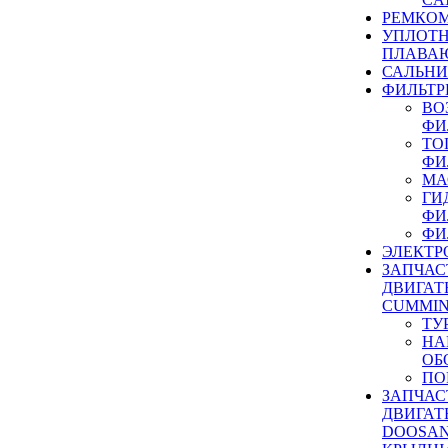
РЕМКОМ
УПЛОТ
ПЛАВА
САЛЬН
ФИЛЬТР
ВО
ФИ
ТО
ФИ
МА
ГИ
ФИ
ФИ
ЭЛЕКТР
ЗАПЧАС
ДВИГАТ
CUMMIN
ТУ
НА
ОБ
ПО
ЗАПЧАС
ДВИГАТ
DOOSAN