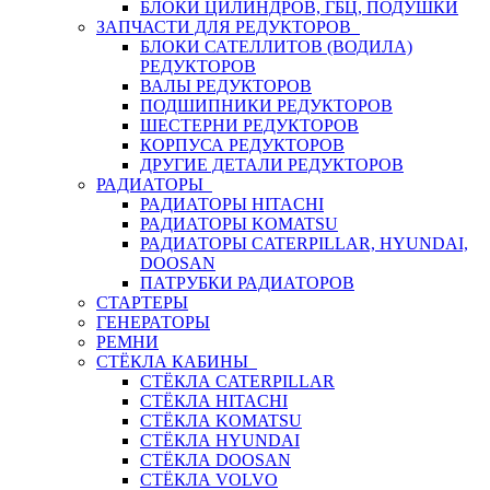
БЛОКИ ЦИЛИНДРОВ, ГБЦ, ПОДУШКИ
ЗАПЧАСТИ ДЛЯ РЕДУКТОРОВ
БЛОКИ САТЕЛЛИТОВ (ВОДИЛА)
РЕДУКТОРОВ
ВАЛЫ РЕДУКТОРОВ
ПОДШИПНИКИ РЕДУКТОРОВ
ШЕСТЕРНИ РЕДУКТОРОВ
КОРПУСА РЕДУКТОРОВ
ДРУГИЕ ДЕТАЛИ РЕДУКТОРОВ
РАДИАТОРЫ
РАДИАТОРЫ HITACHI
РАДИАТОРЫ KOMATSU
РАДИАТОРЫ CATERPILLAR, HYUNDAI,
DOOSAN
ПАТРУБКИ РАДИАТОРОВ
СТАРТЕРЫ
ГЕНЕРАТОРЫ
РЕМНИ
СТЁКЛА КАБИНЫ
СТЁКЛА CATERPILLAR
СТЁКЛА HITACHI
СТЁКЛА KOMATSU
СТЁКЛА HYUNDAI
СТЁКЛА DOOSAN
СТЁКЛА VOLVO