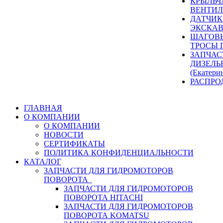
КРЫЛЬЧ
ВЕНТИЛ
ДАТЧИК
ЭКСКАВ
ШАГОВЫ
ТРОСЫ 
ЗАПЧАС
ДИЗЕЛЬ
(Екатери
РАСПРО
ГЛАВНАЯ
О КОМПАНИИ
О КОМПАНИИ
НОВОСТИ
СЕРТИФИКАТЫ
ПОЛИТИКА КОНФИДЕНЦИАЛЬНОСТИ
КАТАЛОГ
ЗАПЧАСТИ ДЛЯ ГИДРОМОТОРОВ
ПОВОРОТА
ЗАПЧАСТИ ДЛЯ ГИДРОМОТОРОВ
ПОВОРОТА HITACHI
ЗАПЧАСТИ ДЛЯ ГИДРОМОТОРОВ
ПОВОРОТА KOMATSU