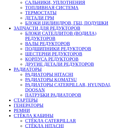
САЛЬНИКИ, УПЛОТНЕНИЯ
ТОПЛИВНАЯ СИСТЕМА
ТЕРМОСТАТЫ
ДЕТАЛИ ГРМ
БЛОКИ ЦИЛИНДРОВ, ГБЦ, ПОДУШКИ
ЗАПЧАСТИ ДЛЯ РЕДУКТОРОВ
БЛОКИ САТЕЛЛИТОВ (ВОДИЛА)
РЕДУКТОРОВ
ВАЛЫ РЕДУКТОРОВ
ПОДШИПНИКИ РЕДУКТОРОВ
ШЕСТЕРНИ РЕДУКТОРОВ
КОРПУСА РЕДУКТОРОВ
ДРУГИЕ ДЕТАЛИ РЕДУКТОРОВ
РАДИАТОРЫ
РАДИАТОРЫ HITACHI
РАДИАТОРЫ KOMATSU
РАДИАТОРЫ CATERPILLAR, HYUNDAI,
DOOSAN
ПАТРУБКИ РАДИАТОРОВ
СТАРТЕРЫ
ГЕНЕРАТОРЫ
РЕМНИ
СТЁКЛА КАБИНЫ
СТЁКЛА CATERPILLAR
СТЁКЛА HITACHI