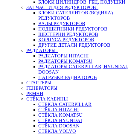
БЛОКИ ЦИЛИНДРОВ, ГБЦ, ПОДУШКИ
ЗАПЧАСТИ ДЛЯ РЕДУКТОРОВ
БЛОКИ САТЕЛЛИТОВ (ВОДИЛА)
РЕДУКТОРОВ
ВАЛЫ РЕДУКТОРОВ
ПОДШИПНИКИ РЕДУКТОРОВ
ШЕСТЕРНИ РЕДУКТОРОВ
КОРПУСА РЕДУКТОРОВ
ДРУГИЕ ДЕТАЛИ РЕДУКТОРОВ
РАДИАТОРЫ
РАДИАТОРЫ HITACHI
РАДИАТОРЫ KOMATSU
РАДИАТОРЫ CATERPILLAR, HYUNDAI,
DOOSAN
ПАТРУБКИ РАДИАТОРОВ
СТАРТЕРЫ
ГЕНЕРАТОРЫ
РЕМНИ
СТЁКЛА КАБИНЫ
СТЁКЛА CATERPILLAR
СТЁКЛА HITACHI
СТЁКЛА KOMATSU
СТЁКЛА HYUNDAI
СТЁКЛА DOOSAN
СТЁКЛА VOLVO