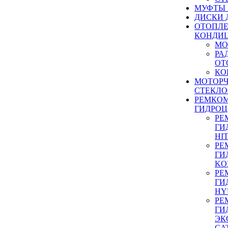
МУФТЫ
ДИСКИ 
ОТОПЛЕ
КОНДИ
МО
РА
ОТ
КО
МОТОР
СТЕКЛО
РЕМКО
ГИДРО
РЕ
ГИ
HI
РЕ
ГИ
KO
РЕ
ГИ
HY
РЕ
ГИ
ЭК
CA