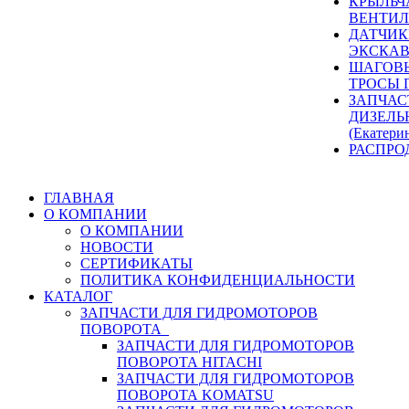
КРЫЛЬЧ
ВЕНТИЛ
ДАТЧИК
ЭКСКАВ
ШАГОВЫ
ТРОСЫ 
ЗАПЧАС
ДИЗЕЛЬ
(Екатери
РАСПРО
ГЛАВНАЯ
О КОМПАНИИ
О КОМПАНИИ
НОВОСТИ
СЕРТИФИКАТЫ
ПОЛИТИКА КОНФИДЕНЦИАЛЬНОСТИ
КАТАЛОГ
ЗАПЧАСТИ ДЛЯ ГИДРОМОТОРОВ
ПОВОРОТА
ЗАПЧАСТИ ДЛЯ ГИДРОМОТОРОВ
ПОВОРОТА HITACHI
ЗАПЧАСТИ ДЛЯ ГИДРОМОТОРОВ
ПОВОРОТА KOMATSU