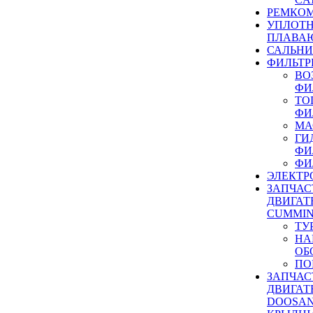
РЕМКОМ
УПЛОТ
ПЛАВА
САЛЬН
ФИЛЬТР
ВО
ФИ
ТО
ФИ
МА
ГИ
ФИ
ФИ
ЭЛЕКТР
ЗАПЧАС
ДВИГАТ
CUMMIN
ТУ
НА
ОБ
ПО
ЗАПЧАС
ДВИГАТ
DOOSAN