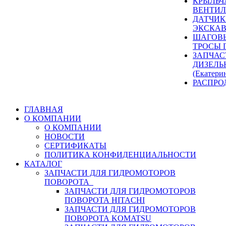
КРЫЛЬЧ
ВЕНТИЛ
ДАТЧИК
ЭКСКАВ
ШАГОВЫ
ТРОСЫ 
ЗАПЧАС
ДИЗЕЛЬ
(Екатери
РАСПРО
ГЛАВНАЯ
О КОМПАНИИ
О КОМПАНИИ
НОВОСТИ
СЕРТИФИКАТЫ
ПОЛИТИКА КОНФИДЕНЦИАЛЬНОСТИ
КАТАЛОГ
ЗАПЧАСТИ ДЛЯ ГИДРОМОТОРОВ
ПОВОРОТА
ЗАПЧАСТИ ДЛЯ ГИДРОМОТОРОВ
ПОВОРОТА HITACHI
ЗАПЧАСТИ ДЛЯ ГИДРОМОТОРОВ
ПОВОРОТА KOMATSU