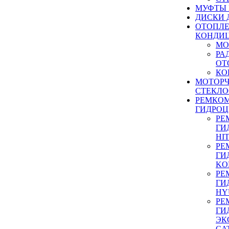
МУФТЫ
ДИСКИ 
ОТОПЛЕ
КОНДИ
МО
РА
ОТ
КО
МОТОР
СТЕКЛО
РЕМКО
ГИДРО
РЕ
ГИ
HI
РЕ
ГИ
KO
РЕ
ГИ
HY
РЕ
ГИ
ЭК
CA