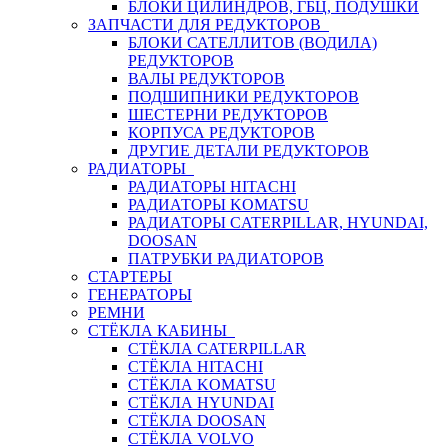
БЛОКИ ЦИЛИНДРОВ, ГБЦ, ПОДУШКИ
ЗАПЧАСТИ ДЛЯ РЕДУКТОРОВ
БЛОКИ САТЕЛЛИТОВ (ВОДИЛА)
РЕДУКТОРОВ
ВАЛЫ РЕДУКТОРОВ
ПОДШИПНИКИ РЕДУКТОРОВ
ШЕСТЕРНИ РЕДУКТОРОВ
КОРПУСА РЕДУКТОРОВ
ДРУГИЕ ДЕТАЛИ РЕДУКТОРОВ
РАДИАТОРЫ
РАДИАТОРЫ HITACHI
РАДИАТОРЫ KOMATSU
РАДИАТОРЫ CATERPILLAR, HYUNDAI,
DOOSAN
ПАТРУБКИ РАДИАТОРОВ
СТАРТЕРЫ
ГЕНЕРАТОРЫ
РЕМНИ
СТЁКЛА КАБИНЫ
СТЁКЛА CATERPILLAR
СТЁКЛА HITACHI
СТЁКЛА KOMATSU
СТЁКЛА HYUNDAI
СТЁКЛА DOOSAN
СТЁКЛА VOLVO