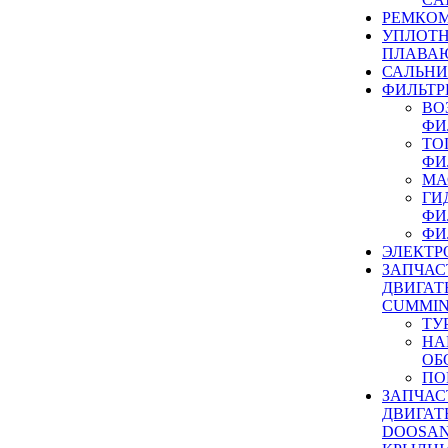
РЕМКОМ
УПЛОТ
ПЛАВА
САЛЬН
ФИЛЬТР
ВО
ФИ
ТО
ФИ
МА
ГИ
ФИ
ФИ
ЭЛЕКТР
ЗАПЧАС
ДВИГАТ
CUMMIN
ТУ
НА
ОБ
ПО
ЗАПЧАС
ДВИГАТ
DOOSAN