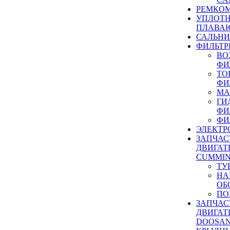
РЕМКОМ
УПЛОТ
ПЛАВА
САЛЬН
ФИЛЬТР
ВО
ФИ
ТО
ФИ
МА
ГИ
ФИ
ФИ
ЭЛЕКТР
ЗАПЧАС
ДВИГАТ
CUMMIN
ТУ
НА
ОБ
ПО
ЗАПЧАС
ДВИГАТ
DOOSAN