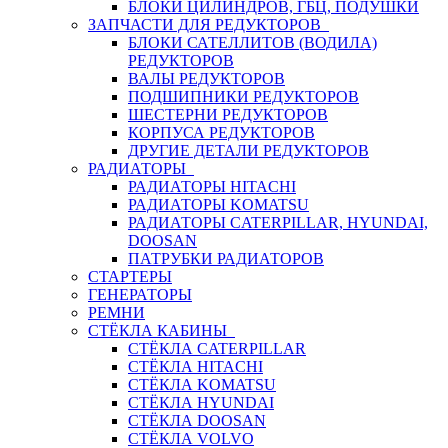
БЛОКИ ЦИЛИНДРОВ, ГБЦ, ПОДУШКИ
ЗАПЧАСТИ ДЛЯ РЕДУКТОРОВ
БЛОКИ САТЕЛЛИТОВ (ВОДИЛА)
РЕДУКТОРОВ
ВАЛЫ РЕДУКТОРОВ
ПОДШИПНИКИ РЕДУКТОРОВ
ШЕСТЕРНИ РЕДУКТОРОВ
КОРПУСА РЕДУКТОРОВ
ДРУГИЕ ДЕТАЛИ РЕДУКТОРОВ
РАДИАТОРЫ
РАДИАТОРЫ HITACHI
РАДИАТОРЫ KOMATSU
РАДИАТОРЫ CATERPILLAR, HYUNDAI,
DOOSAN
ПАТРУБКИ РАДИАТОРОВ
СТАРТЕРЫ
ГЕНЕРАТОРЫ
РЕМНИ
СТЁКЛА КАБИНЫ
СТЁКЛА CATERPILLAR
СТЁКЛА HITACHI
СТЁКЛА KOMATSU
СТЁКЛА HYUNDAI
СТЁКЛА DOOSAN
СТЁКЛА VOLVO