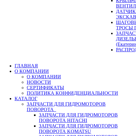
КРЫЛЬЧ
ВЕНТИЛ
ДАТЧИК
ЭКСКАВ
ШАГОВЫ
ТРОСЫ 
ЗАПЧАС
ДИЗЕЛЬ
(Екатери
РАСПРО
ГЛАВНАЯ
О КОМПАНИИ
О КОМПАНИИ
НОВОСТИ
СЕРТИФИКАТЫ
ПОЛИТИКА КОНФИДЕНЦИАЛЬНОСТИ
КАТАЛОГ
ЗАПЧАСТИ ДЛЯ ГИДРОМОТОРОВ
ПОВОРОТА
ЗАПЧАСТИ ДЛЯ ГИДРОМОТОРОВ
ПОВОРОТА HITACHI
ЗАПЧАСТИ ДЛЯ ГИДРОМОТОРОВ
ПОВОРОТА KOMATSU