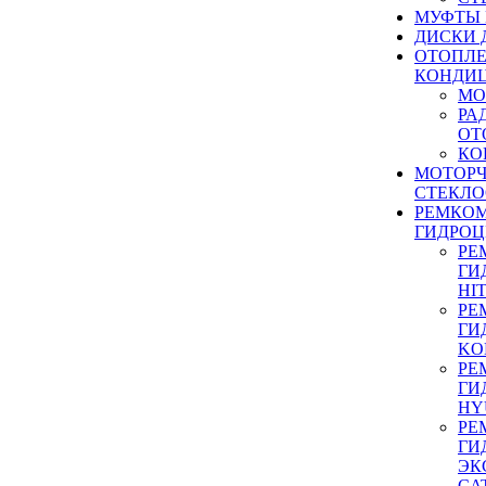
МУФТЫ
ДИСКИ 
ОТОПЛЕ
КОНДИ
МО
РА
ОТ
КО
МОТОР
СТЕКЛО
РЕМКО
ГИДРО
РЕ
ГИ
HI
РЕ
ГИ
KO
РЕ
ГИ
HY
РЕ
ГИ
ЭК
CA