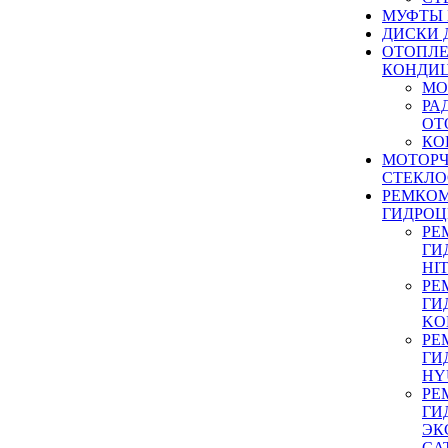
МУФТЫ
ДИСКИ 
ОТОПЛЕ
КОНДИ
МО
РА
ОТ
КО
МОТОР
СТЕКЛО
РЕМКО
ГИДРО
РЕ
ГИ
HI
РЕ
ГИ
KO
РЕ
ГИ
HY
РЕ
ГИ
ЭК
CA