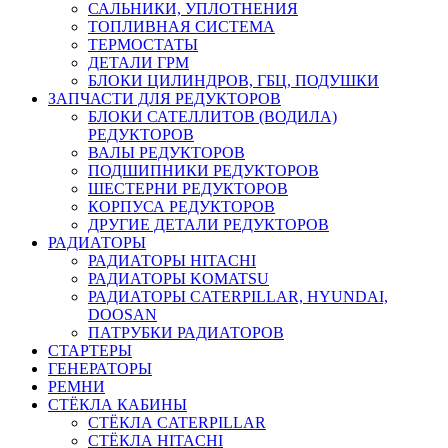
САЛЬНИКИ, УПЛОТНЕНИЯ
ТОПЛИВНАЯ СИСТЕМА
ТЕРМОСТАТЫ
ДЕТАЛИ ГРМ
БЛОКИ ЦИЛИНДРОВ, ГБЦ, ПОДУШКИ
ЗАПЧАСТИ ДЛЯ РЕДУКТОРОВ
БЛОКИ САТЕЛЛИТОВ (ВОДИЛА)
РЕДУКТОРОВ
ВАЛЫ РЕДУКТОРОВ
ПОДШИПНИКИ РЕДУКТОРОВ
ШЕСТЕРНИ РЕДУКТОРОВ
КОРПУСА РЕДУКТОРОВ
ДРУГИЕ ДЕТАЛИ РЕДУКТОРОВ
РАДИАТОРЫ
РАДИАТОРЫ HITACHI
РАДИАТОРЫ KOMATSU
РАДИАТОРЫ CATERPILLAR, HYUNDAI,
DOOSAN
ПАТРУБКИ РАДИАТОРОВ
СТАРТЕРЫ
ГЕНЕРАТОРЫ
РЕМНИ
СТЁКЛА КАБИНЫ
СТЁКЛА CATERPILLAR
СТЁКЛА HITACHI