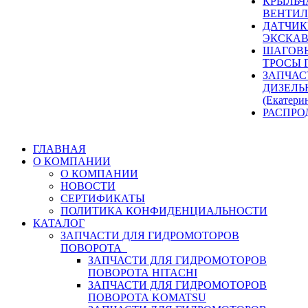
КРЫЛЬЧ
ВЕНТИЛ
ДАТЧИК
ЭКСКАВ
ШАГОВЫ
ТРОСЫ 
ЗАПЧАС
ДИЗЕЛЬ
(Екатери
РАСПРО
ГЛАВНАЯ
О КОМПАНИИ
О КОМПАНИИ
НОВОСТИ
СЕРТИФИКАТЫ
ПОЛИТИКА КОНФИДЕНЦИАЛЬНОСТИ
КАТАЛОГ
ЗАПЧАСТИ ДЛЯ ГИДРОМОТОРОВ
ПОВОРОТА
ЗАПЧАСТИ ДЛЯ ГИДРОМОТОРОВ
ПОВОРОТА HITACHI
ЗАПЧАСТИ ДЛЯ ГИДРОМОТОРОВ
ПОВОРОТА KOMATSU