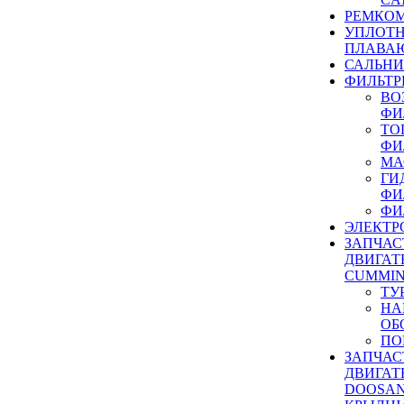
РЕМКОМ
УПЛОТ
ПЛАВА
САЛЬН
ФИЛЬТР
ВО
ФИ
ТО
ФИ
МА
ГИ
ФИ
ФИ
ЭЛЕКТР
ЗАПЧАС
ДВИГАТ
CUMMIN
ТУ
НА
ОБ
ПО
ЗАПЧАС
ДВИГАТ
DOOSAN