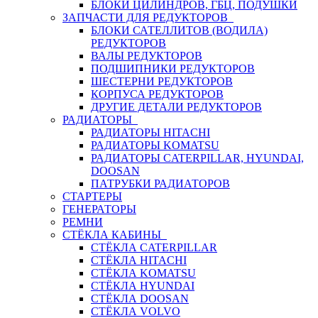
БЛОКИ ЦИЛИНДРОВ, ГБЦ, ПОДУШКИ
ЗАПЧАСТИ ДЛЯ РЕДУКТОРОВ
БЛОКИ САТЕЛЛИТОВ (ВОДИЛА)
РЕДУКТОРОВ
ВАЛЫ РЕДУКТОРОВ
ПОДШИПНИКИ РЕДУКТОРОВ
ШЕСТЕРНИ РЕДУКТОРОВ
КОРПУСА РЕДУКТОРОВ
ДРУГИЕ ДЕТАЛИ РЕДУКТОРОВ
РАДИАТОРЫ
РАДИАТОРЫ HITACHI
РАДИАТОРЫ KOMATSU
РАДИАТОРЫ CATERPILLAR, HYUNDAI,
DOOSAN
ПАТРУБКИ РАДИАТОРОВ
СТАРТЕРЫ
ГЕНЕРАТОРЫ
РЕМНИ
СТЁКЛА КАБИНЫ
СТЁКЛА CATERPILLAR
СТЁКЛА HITACHI
СТЁКЛА KOMATSU
СТЁКЛА HYUNDAI
СТЁКЛА DOOSAN
СТЁКЛА VOLVO