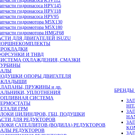
апчасти гидронасоса K3V112
апчасти гидронасоса HPV145
апчасти гидронасоса HPV118
апчасти гидронасоса HPV95
апчасти гидромотора M5X130
апчасти гидромотора M5X180
апчасти гидромотора HMGF68
СТИ ДЛЯ ДВИГАТЕЛЕЙ ISUZU
ПОРШНЕКОМПЛЕКТЫ
ПРОКЛАДКИ
ФОРСУНКИ И ТНВД
СИСТЕМА ОХЛАЖДЕНИЯ, СМАЗКИ
ТУРБИНЫ
ВАЛЫ
ПОДУШКИ ОПОРЫ ДВИГАТЕЛЯ
ВКЛАДЫШИ
КЛАПАНЫ, ПРУЖИНЫ и др.
БРЕНД
САЛЬНИКИ, УПЛОТНЕНИЯ
ТОПЛИВНАЯ СИСТЕМА
ЗА
ТЕРМОСТАТЫ
HIT
ДЕТАЛИ ГРМ
ЗА
БЛОКИ ЦИЛИНДРОВ, ГБЦ, ПОДУШКИ
HA
АСТИ ДЛЯ РЕДУКТОРОВ
ЗА
БЛОКИ САТЕЛЛИТОВ (ВОДИЛА) РЕДУКТОРОВ
KO
ВАЛЫ РЕДУКТОРОВ
ЗА