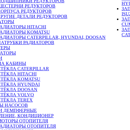
ПОДШИПНИКИ РЕДУКТОРОВ
HY
ШЕСТЕРНИ РЕДУКТОРОВ
ЗА
КОРПУСА РЕДУКТОРОВ
ISU
ДРУГИЕ ДЕТАЛИ РЕДУКТОРОВ
ЗА
АТОРЫ
CU
РАДИАТОРЫ HITACHI
ЗА
РАДИАТОРЫ KOMATSU
CA
РАДИАТОРЫ CATERPILLAR, HYUNDAI, DOOSAN
ПАТРУБКИ РАДИАТОРОВ
ТЕРЫ
РАТОРЫ
И
ЛА КАБИНЫ
СТЁКЛА CATERPILLAR
СТЁКЛА HITACHI
СТЁКЛА KOMATSU
СТЁКЛА HYUNDAI
СТЁКЛА DOOSAN
СТЁКЛА VOLVO
СТЁКЛА TEREX
Ы НАСОСОВ
И ДЕМПФЕРНЫЕ
ЛЕНИЕ, КОНДИЦИОНЕР
МОТОРЫ ОТОПИТЕЛЯ
РАДИАТОРЫ ОТОПИТЕЛЯ