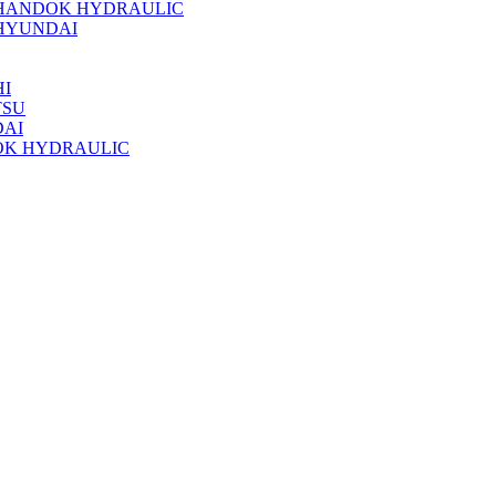
 HANDOK HYDRAULIC
HYUNDAI
I
TSU
DAI
OK HYDRAULIC