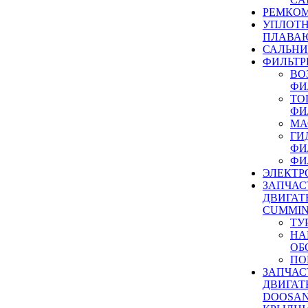
РЕМКОМ
УПЛОТ
ПЛАВА
САЛЬН
ФИЛЬТР
ВО
ФИ
ТО
ФИ
МА
ГИ
ФИ
ФИ
ЭЛЕКТР
ЗАПЧАС
ДВИГАТ
CUMMIN
ТУ
НА
ОБ
ПО
ЗАПЧАС
ДВИГАТ
DOOSAN