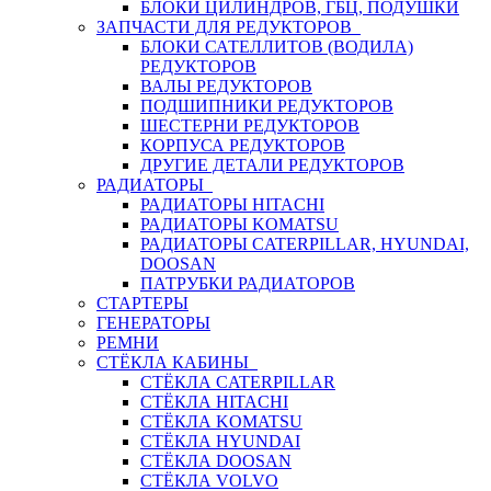
БЛОКИ ЦИЛИНДРОВ, ГБЦ, ПОДУШКИ
ЗАПЧАСТИ ДЛЯ РЕДУКТОРОВ
БЛОКИ САТЕЛЛИТОВ (ВОДИЛА)
РЕДУКТОРОВ
ВАЛЫ РЕДУКТОРОВ
ПОДШИПНИКИ РЕДУКТОРОВ
ШЕСТЕРНИ РЕДУКТОРОВ
КОРПУСА РЕДУКТОРОВ
ДРУГИЕ ДЕТАЛИ РЕДУКТОРОВ
РАДИАТОРЫ
РАДИАТОРЫ HITACHI
РАДИАТОРЫ KOMATSU
РАДИАТОРЫ CATERPILLAR, HYUNDAI,
DOOSAN
ПАТРУБКИ РАДИАТОРОВ
СТАРТЕРЫ
ГЕНЕРАТОРЫ
РЕМНИ
СТЁКЛА КАБИНЫ
СТЁКЛА CATERPILLAR
СТЁКЛА HITACHI
СТЁКЛА KOMATSU
СТЁКЛА HYUNDAI
СТЁКЛА DOOSAN
СТЁКЛА VOLVO