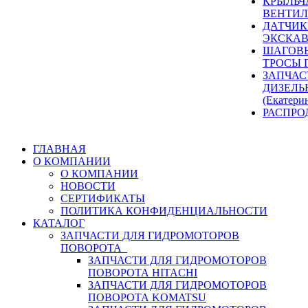
КРЫЛЬЧ
ВЕНТИЛ
ДАТЧИК
ЭКСКАВ
ШАГОВЫ
ТРОСЫ 
ЗАПЧАС
ДИЗЕЛЬ
(Екатери
РАСПРО
ГЛАВНАЯ
О КОМПАНИИ
О КОМПАНИИ
НОВОСТИ
СЕРТИФИКАТЫ
ПОЛИТИКА КОНФИДЕНЦИАЛЬНОСТИ
КАТАЛОГ
ЗАПЧАСТИ ДЛЯ ГИДРОМОТОРОВ
ПОВОРОТА
ЗАПЧАСТИ ДЛЯ ГИДРОМОТОРОВ
ПОВОРОТА HITACHI
ЗАПЧАСТИ ДЛЯ ГИДРОМОТОРОВ
ПОВОРОТА KOMATSU