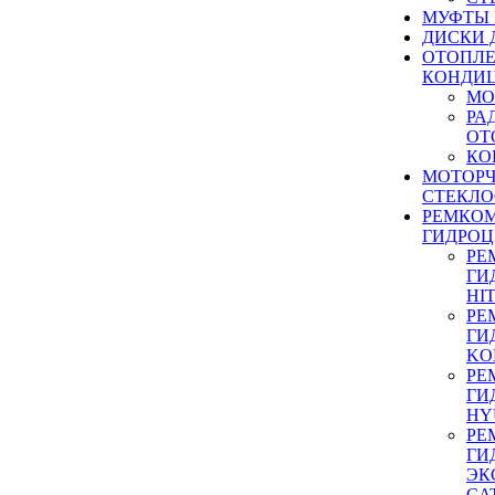
МУФТЫ
ДИСКИ 
ОТОПЛЕ
КОНДИ
МО
РА
ОТ
КО
МОТОР
СТЕКЛО
РЕМКО
ГИДРО
РЕ
ГИ
HI
РЕ
ГИ
KO
РЕ
ГИ
HY
РЕ
ГИ
ЭК
CA