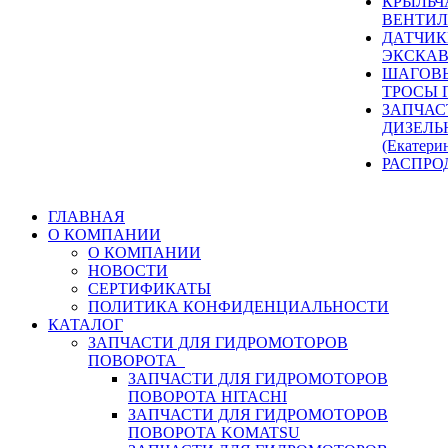
КРЫЛЬЧ
ВЕНТИЛ
ДАТЧИК
ЭКСКАВ
ШАГОВЫ
ТРОСЫ 
ЗАПЧАС
ДИЗЕЛЬ
(Екатери
РАСПРО
ГЛАВНАЯ
О КОМПАНИИ
О КОМПАНИИ
НОВОСТИ
СЕРТИФИКАТЫ
ПОЛИТИКА КОНФИДЕНЦИАЛЬНОСТИ
КАТАЛОГ
ЗАПЧАСТИ ДЛЯ ГИДРОМОТОРОВ
ПОВОРОТА
ЗАПЧАСТИ ДЛЯ ГИДРОМОТОРОВ
ПОВОРОТА HITACHI
ЗАПЧАСТИ ДЛЯ ГИДРОМОТОРОВ
ПОВОРОТА KOMATSU