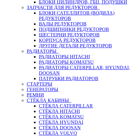
БЛОКИ ЦИЛИНДРОВ, ГБЦ, ПОДУШКИ
ЗАПЧАСТИ ДЛЯ РЕДУКТОРОВ
БЛОКИ САТЕЛЛИТОВ (ВОДИЛА)
РЕДУКТОРОВ
ВАЛЫ РЕДУКТОРОВ
ПОДШИПНИКИ РЕДУКТОРОВ
ШЕСТЕРНИ РЕДУКТОРОВ
КОРПУСА РЕДУКТОРОВ
ДРУГИЕ ДЕТАЛИ РЕДУКТОРОВ
РАДИАТОРЫ
РАДИАТОРЫ HITACHI
РАДИАТОРЫ KOMATSU
РАДИАТОРЫ CATERPILLAR, HYUNDAI,
DOOSAN
ПАТРУБКИ РАДИАТОРОВ
СТАРТЕРЫ
ГЕНЕРАТОРЫ
РЕМНИ
СТЁКЛА КАБИНЫ
СТЁКЛА CATERPILLAR
СТЁКЛА HITACHI
СТЁКЛА KOMATSU
СТЁКЛА HYUNDAI
СТЁКЛА DOOSAN
СТЁКЛА VOLVO