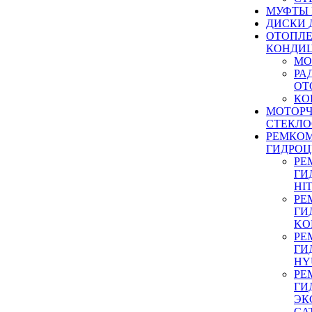
МУФТЫ
ДИСКИ 
ОТОПЛЕ
КОНДИ
МО
РА
ОТ
КО
МОТОР
СТЕКЛО
РЕМКО
ГИДРО
РЕ
ГИ
HI
РЕ
ГИ
KO
РЕ
ГИ
HY
РЕ
ГИ
ЭК
CA