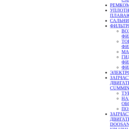
РЕМКОМ
УПЛОТ
ПЛАВА
САЛЬН
ФИЛЬТР
ВО
ФИ
ТО
ФИ
МА
ГИ
ФИ
ФИ
ЭЛЕКТР
ЗАПЧАС
ДВИГАТ
CUMMIN
ТУ
НА
ОБ
ПО
ЗАПЧАС
ДВИГАТ
DOOSAN