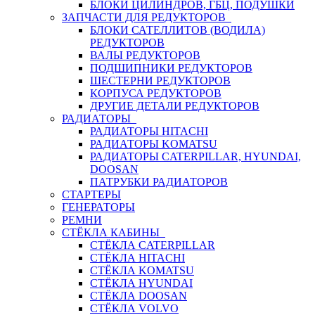
БЛОКИ ЦИЛИНДРОВ, ГБЦ, ПОДУШКИ
ЗАПЧАСТИ ДЛЯ РЕДУКТОРОВ
БЛОКИ САТЕЛЛИТОВ (ВОДИЛА)
РЕДУКТОРОВ
ВАЛЫ РЕДУКТОРОВ
ПОДШИПНИКИ РЕДУКТОРОВ
ШЕСТЕРНИ РЕДУКТОРОВ
КОРПУСА РЕДУКТОРОВ
ДРУГИЕ ДЕТАЛИ РЕДУКТОРОВ
РАДИАТОРЫ
РАДИАТОРЫ HITACHI
РАДИАТОРЫ KOMATSU
РАДИАТОРЫ CATERPILLAR, HYUNDAI,
DOOSAN
ПАТРУБКИ РАДИАТОРОВ
СТАРТЕРЫ
ГЕНЕРАТОРЫ
РЕМНИ
СТЁКЛА КАБИНЫ
СТЁКЛА CATERPILLAR
СТЁКЛА HITACHI
СТЁКЛА KOMATSU
СТЁКЛА HYUNDAI
СТЁКЛА DOOSAN
СТЁКЛА VOLVO