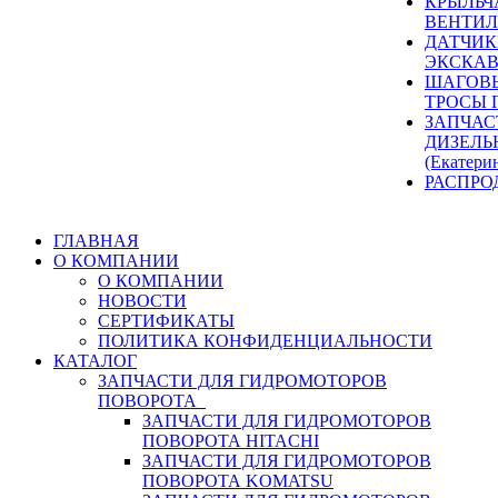
КРЫЛЬЧ
ВЕНТИЛ
ДАТЧИК
ЭКСКАВ
ШАГОВЫ
ТРОСЫ 
ЗАПЧАС
ДИЗЕЛЬ
(Екатери
РАСПРО
ГЛАВНАЯ
О КОМПАНИИ
О КОМПАНИИ
НОВОСТИ
СЕРТИФИКАТЫ
ПОЛИТИКА КОНФИДЕНЦИАЛЬНОСТИ
КАТАЛОГ
ЗАПЧАСТИ ДЛЯ ГИДРОМОТОРОВ
ПОВОРОТА
ЗАПЧАСТИ ДЛЯ ГИДРОМОТОРОВ
ПОВОРОТА HITACHI
ЗАПЧАСТИ ДЛЯ ГИДРОМОТОРОВ
ПОВОРОТА KOMATSU