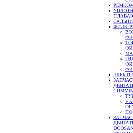
РЕМКОМ
УПЛОТ
ПЛАВА
САЛЬН
ФИЛЬТР
ВО
ФИ
ТО
ФИ
МА
ГИ
ФИ
ФИ
ЭЛЕКТР
ЗАПЧАС
ДВИГАТ
CUMMIN
ТУ
НА
ОБ
ПО
ЗАПЧАС
ДВИГАТ
DOOSAN