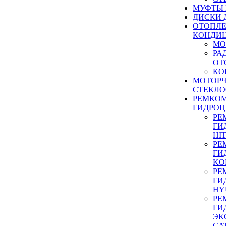
МУФТЫ
ДИСКИ 
ОТОПЛЕ
КОНДИ
МО
РА
ОТ
КО
МОТОР
СТЕКЛО
РЕМКО
ГИДРО
РЕ
ГИ
HI
РЕ
ГИ
KO
РЕ
ГИ
HY
РЕ
ГИ
ЭК
CA