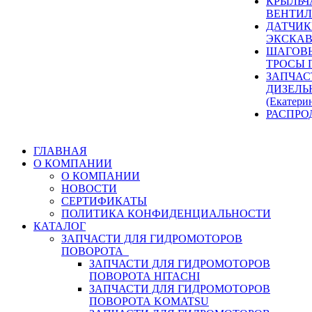
КРЫЛЬЧ
ВЕНТИЛ
ДАТЧИК
ЭКСКАВ
ШАГОВЫ
ТРОСЫ 
ЗАПЧАС
ДИЗЕЛЬ
(Екатери
РАСПРО
ГЛАВНАЯ
О КОМПАНИИ
О КОМПАНИИ
НОВОСТИ
СЕРТИФИКАТЫ
ПОЛИТИКА КОНФИДЕНЦИАЛЬНОСТИ
КАТАЛОГ
ЗАПЧАСТИ ДЛЯ ГИДРОМОТОРОВ
ПОВОРОТА
ЗАПЧАСТИ ДЛЯ ГИДРОМОТОРОВ
ПОВОРОТА HITACHI
ЗАПЧАСТИ ДЛЯ ГИДРОМОТОРОВ
ПОВОРОТА KOMATSU