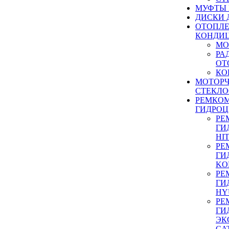
МУФТЫ
ДИСКИ 
ОТОПЛЕ
КОНДИ
МО
РА
ОТ
КО
МОТОР
СТЕКЛО
РЕМКО
ГИДРО
РЕ
ГИ
HI
РЕ
ГИ
KO
РЕ
ГИ
HY
РЕ
ГИ
ЭК
CA