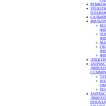
РЕМКОМ
УПЛОТ
ПЛАВА
САЛЬН
ФИЛЬТР
ВО
ФИ
ТО
ФИ
МА
ГИ
ФИ
ФИ
ЭЛЕКТР
ЗАПЧАС
ДВИГАТ
CUMMIN
ТУ
НА
ОБ
ПО
ЗАПЧАС
ДВИГАТ
DOOSAN