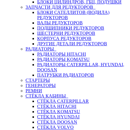
БЛОКИ ЦИЛИНДРОВ, ГБЦ, ПОДУШКИ
ЗАПЧАСТИ ДЛЯ РЕДУКТОРОВ
БЛОКИ САТЕЛЛИТОВ (ВОДИЛА)
РЕДУКТОРОВ
ВАЛЫ РЕДУКТОРОВ
ПОДШИПНИКИ РЕДУКТОРОВ
ШЕСТЕРНИ РЕДУКТОРОВ
КОРПУСА РЕДУКТОРОВ
ДРУГИЕ ДЕТАЛИ РЕДУКТОРОВ
РАДИАТОРЫ
РАДИАТОРЫ HITACHI
РАДИАТОРЫ KOMATSU
РАДИАТОРЫ CATERPILLAR, HYUNDAI,
DOOSAN
ПАТРУБКИ РАДИАТОРОВ
СТАРТЕРЫ
ГЕНЕРАТОРЫ
РЕМНИ
СТЁКЛА КАБИНЫ
СТЁКЛА CATERPILLAR
СТЁКЛА HITACHI
СТЁКЛА KOMATSU
СТЁКЛА HYUNDAI
СТЁКЛА DOOSAN
СТЁКЛА VOLVO