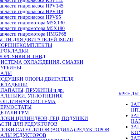
апчасти гидронасоса K3V112
апчасти гидронасоса HPV145
апчасти гидронасоса HPV118
апчасти гидронасоса HPV95
апчасти гидромотора M5X130
апчасти гидромотора M5X180
апчасти гидромотора HMGF68
СТИ ДЛЯ ДВИГАТЕЛЕЙ ISUZU
ПОРШНЕКОМПЛЕКТЫ
ПРОКЛАДКИ
ФОРСУНКИ И ТНВД
СИСТЕМА ОХЛАЖДЕНИЯ, СМАЗКИ
ТУРБИНЫ
ВАЛЫ
ПОДУШКИ ОПОРЫ ДВИГАТЕЛЯ
ВКЛАДЫШИ
КЛАПАНЫ, ПРУЖИНЫ и др.
БРЕНД
САЛЬНИКИ, УПЛОТНЕНИЯ
ТОПЛИВНАЯ СИСТЕМА
ЗА
ТЕРМОСТАТЫ
HIT
ДЕТАЛИ ГРМ
ЗА
БЛОКИ ЦИЛИНДРОВ, ГБЦ, ПОДУШКИ
HA
АСТИ ДЛЯ РЕДУКТОРОВ
ЗА
БЛОКИ САТЕЛЛИТОВ (ВОДИЛА) РЕДУКТОРОВ
KO
ВАЛЫ РЕДУКТОРОВ
ЗА