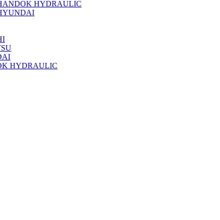
 HANDOK HYDRAULIC
HYUNDAI
I
TSU
DAI
OK HYDRAULIC