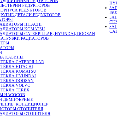
ПОДШИПНИКИ РЕДУКТОРОВ
HY
ШЕСТЕРНИ РЕДУКТОРОВ
ЗА
КОРПУСА РЕДУКТОРОВ
ISU
ДРУГИЕ ДЕТАЛИ РЕДУКТОРОВ
ЗА
АТОРЫ
CU
РАДИАТОРЫ HITACHI
ЗА
РАДИАТОРЫ KOMATSU
CA
РАДИАТОРЫ CATERPILLAR, HYUNDAI, DOOSAN
ПАТРУБКИ РАДИАТОРОВ
ТЕРЫ
РАТОРЫ
И
ЛА КАБИНЫ
СТЁКЛА CATERPILLAR
СТЁКЛА HITACHI
СТЁКЛА KOMATSU
СТЁКЛА HYUNDAI
СТЁКЛА DOOSAN
СТЁКЛА VOLVO
СТЁКЛА TEREX
Ы НАСОСОВ
И ДЕМПФЕРНЫЕ
ЛЕНИЕ, КОНДИЦИОНЕР
МОТОРЫ ОТОПИТЕЛЯ
РАДИАТОРЫ ОТОПИТЕЛЯ