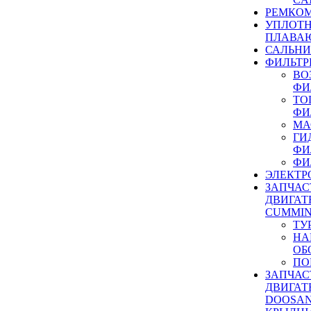
РЕМКОМ
УПЛОТ
ПЛАВА
САЛЬН
ФИЛЬТР
ВО
ФИ
ТО
ФИ
МА
ГИ
ФИ
ФИ
ЭЛЕКТР
ЗАПЧАС
ДВИГАТ
CUMMIN
ТУ
НА
ОБ
ПО
ЗАПЧАС
ДВИГАТ
DOOSAN