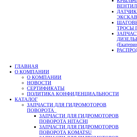
КРЫЛЬЧ
ВЕНТИЛ
ДАТЧИК
ЭКСКАВ
ШАГОВЫ
ТРОСЫ 
ЗАПЧАС
ДИЗЕЛЬ
(Екатери
РАСПРО
ГЛАВНАЯ
О КОМПАНИИ
О КОМПАНИИ
НОВОСТИ
СЕРТИФИКАТЫ
ПОЛИТИКА КОНФИДЕНЦИАЛЬНОСТИ
КАТАЛОГ
ЗАПЧАСТИ ДЛЯ ГИДРОМОТОРОВ
ПОВОРОТА
ЗАПЧАСТИ ДЛЯ ГИДРОМОТОРОВ
ПОВОРОТА HITACHI
ЗАПЧАСТИ ДЛЯ ГИДРОМОТОРОВ
ПОВОРОТА KOMATSU