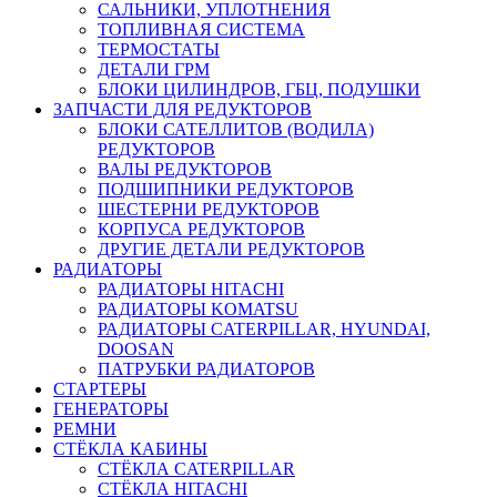
САЛЬНИКИ, УПЛОТНЕНИЯ
ТОПЛИВНАЯ СИСТЕМА
ТЕРМОСТАТЫ
ДЕТАЛИ ГРМ
БЛОКИ ЦИЛИНДРОВ, ГБЦ, ПОДУШКИ
ЗАПЧАСТИ ДЛЯ РЕДУКТОРОВ
БЛОКИ САТЕЛЛИТОВ (ВОДИЛА)
РЕДУКТОРОВ
ВАЛЫ РЕДУКТОРОВ
ПОДШИПНИКИ РЕДУКТОРОВ
ШЕСТЕРНИ РЕДУКТОРОВ
КОРПУСА РЕДУКТОРОВ
ДРУГИЕ ДЕТАЛИ РЕДУКТОРОВ
РАДИАТОРЫ
РАДИАТОРЫ HITACHI
РАДИАТОРЫ KOMATSU
РАДИАТОРЫ CATERPILLAR, HYUNDAI,
DOOSAN
ПАТРУБКИ РАДИАТОРОВ
СТАРТЕРЫ
ГЕНЕРАТОРЫ
РЕМНИ
СТЁКЛА КАБИНЫ
СТЁКЛА CATERPILLAR
СТЁКЛА HITACHI