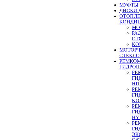
МУФТЫ
ДИСКИ 
ОТОПЛЕ
КОНДИ
МО
РА
ОТ
КО
МОТОР
СТЕКЛО
РЕМКО
ГИДРО
РЕ
ГИ
HI
РЕ
ГИ
KO
РЕ
ГИ
HY
РЕ
ГИ
ЭК
CA