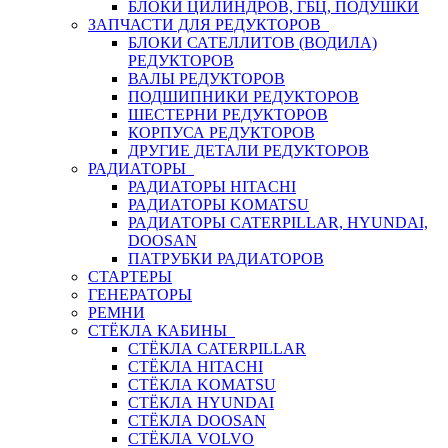
БЛОКИ ЦИЛИНДРОВ, ГБЦ, ПОДУШКИ
ЗАПЧАСТИ ДЛЯ РЕДУКТОРОВ
БЛОКИ САТЕЛЛИТОВ (ВОДИЛА)
РЕДУКТОРОВ
ВАЛЫ РЕДУКТОРОВ
ПОДШИПНИКИ РЕДУКТОРОВ
ШЕСТЕРНИ РЕДУКТОРОВ
КОРПУСА РЕДУКТОРОВ
ДРУГИЕ ДЕТАЛИ РЕДУКТОРОВ
РАДИАТОРЫ
РАДИАТОРЫ HITACHI
РАДИАТОРЫ KOMATSU
РАДИАТОРЫ CATERPILLAR, HYUNDAI,
DOOSAN
ПАТРУБКИ РАДИАТОРОВ
СТАРТЕРЫ
ГЕНЕРАТОРЫ
РЕМНИ
СТЁКЛА КАБИНЫ
СТЁКЛА CATERPILLAR
СТЁКЛА HITACHI
СТЁКЛА KOMATSU
СТЁКЛА HYUNDAI
СТЁКЛА DOOSAN
СТЁКЛА VOLVO