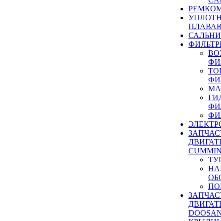
РЕМКОМ
УПЛОТ
ПЛАВА
САЛЬН
ФИЛЬТР
ВО
ФИ
ТО
ФИ
МА
ГИ
ФИ
ФИ
ЭЛЕКТР
ЗАПЧАС
ДВИГАТ
CUMMIN
ТУ
НА
ОБ
ПО
ЗАПЧАС
ДВИГАТ
DOOSAN