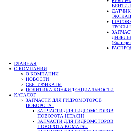
КРЫЛЬЧ
ВЕНТИЛ
ДАТЧИК
ЭКСКАВ
ШАГОВЫ
ТРОСЫ 
ЗАПЧАС
ДИЗЕЛЬ
(Екатери
РАСПРО
ГЛАВНАЯ
О КОМПАНИИ
О КОМПАНИИ
НОВОСТИ
СЕРТИФИКАТЫ
ПОЛИТИКА КОНФИДЕНЦИАЛЬНОСТИ
КАТАЛОГ
ЗАПЧАСТИ ДЛЯ ГИДРОМОТОРОВ
ПОВОРОТА
ЗАПЧАСТИ ДЛЯ ГИДРОМОТОРОВ
ПОВОРОТА HITACHI
ЗАПЧАСТИ ДЛЯ ГИДРОМОТОРОВ
ПОВОРОТА KOMATSU