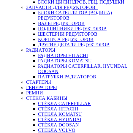
БЛОКИ ЦИЛИНДРОВ, ГБЦ, ПОДУШКИ
ЗАПЧАСТИ ДЛЯ РЕДУКТОРОВ
БЛОКИ САТЕЛЛИТОВ (ВОДИЛА)
РЕДУКТОРОВ
ВАЛЫ РЕДУКТОРОВ
ПОДШИПНИКИ РЕДУКТОРОВ
ШЕСТЕРНИ РЕДУКТОРОВ
КОРПУСА РЕДУКТОРОВ
ДРУГИЕ ДЕТАЛИ РЕДУКТОРОВ
РАДИАТОРЫ
РАДИАТОРЫ HITACHI
РАДИАТОРЫ KOMATSU
РАДИАТОРЫ CATERPILLAR, HYUNDAI,
DOOSAN
ПАТРУБКИ РАДИАТОРОВ
СТАРТЕРЫ
ГЕНЕРАТОРЫ
РЕМНИ
СТЁКЛА КАБИНЫ
СТЁКЛА CATERPILLAR
СТЁКЛА HITACHI
СТЁКЛА KOMATSU
СТЁКЛА HYUNDAI
СТЁКЛА DOOSAN
СТЁКЛА VOLVO