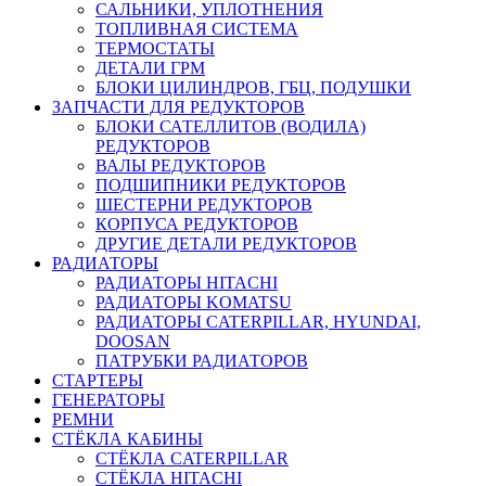
САЛЬНИКИ, УПЛОТНЕНИЯ
ТОПЛИВНАЯ СИСТЕМА
ТЕРМОСТАТЫ
ДЕТАЛИ ГРМ
БЛОКИ ЦИЛИНДРОВ, ГБЦ, ПОДУШКИ
ЗАПЧАСТИ ДЛЯ РЕДУКТОРОВ
БЛОКИ САТЕЛЛИТОВ (ВОДИЛА)
РЕДУКТОРОВ
ВАЛЫ РЕДУКТОРОВ
ПОДШИПНИКИ РЕДУКТОРОВ
ШЕСТЕРНИ РЕДУКТОРОВ
КОРПУСА РЕДУКТОРОВ
ДРУГИЕ ДЕТАЛИ РЕДУКТОРОВ
РАДИАТОРЫ
РАДИАТОРЫ HITACHI
РАДИАТОРЫ KOMATSU
РАДИАТОРЫ CATERPILLAR, HYUNDAI,
DOOSAN
ПАТРУБКИ РАДИАТОРОВ
СТАРТЕРЫ
ГЕНЕРАТОРЫ
РЕМНИ
СТЁКЛА КАБИНЫ
СТЁКЛА CATERPILLAR
СТЁКЛА HITACHI