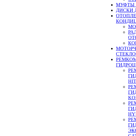
МУФТЫ
ДИСКИ 
ОТОПЛЕ
КОНДИ
МО
РА
ОТ
КО
МОТОР
СТЕКЛО
РЕМКО
ГИДРО
РЕ
ГИ
HI
РЕ
ГИ
KO
РЕ
ГИ
HY
РЕ
ГИ
ЭК
CA