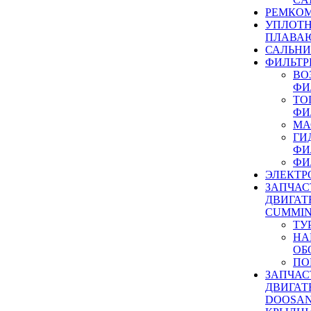
РЕМКОМ
УПЛОТ
ПЛАВА
САЛЬН
ФИЛЬТР
ВО
ФИ
ТО
ФИ
МА
ГИ
ФИ
ФИ
ЭЛЕКТР
ЗАПЧАС
ДВИГАТ
CUMMIN
ТУ
НА
ОБ
ПО
ЗАПЧАС
ДВИГАТ
DOOSAN