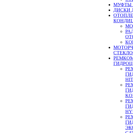
МУФТЫ
ДИСКИ 
ОТОПЛЕ
КОНДИ
МО
РА
ОТ
КО
МОТОР
СТЕКЛО
РЕМКО
ГИДРО
РЕ
ГИ
HI
РЕ
ГИ
KO
РЕ
ГИ
HY
РЕ
ГИ
ЭК
CA