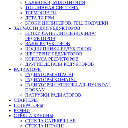
САЛЬНИКИ, УПЛОТНЕНИЯ
ТОПЛИВНАЯ СИСТЕМА
ТЕРМОСТАТЫ
ДЕТАЛИ ГРМ
БЛОКИ ЦИЛИНДРОВ, ГБЦ, ПОДУШКИ
ЗАПЧАСТИ ДЛЯ РЕДУКТОРОВ
БЛОКИ САТЕЛЛИТОВ (ВОДИЛА)
РЕДУКТОРОВ
ВАЛЫ РЕДУКТОРОВ
ПОДШИПНИКИ РЕДУКТОРОВ
ШЕСТЕРНИ РЕДУКТОРОВ
КОРПУСА РЕДУКТОРОВ
ДРУГИЕ ДЕТАЛИ РЕДУКТОРОВ
РАДИАТОРЫ
РАДИАТОРЫ HITACHI
РАДИАТОРЫ KOMATSU
РАДИАТОРЫ CATERPILLAR, HYUNDAI,
DOOSAN
ПАТРУБКИ РАДИАТОРОВ
СТАРТЕРЫ
ГЕНЕРАТОРЫ
РЕМНИ
СТЁКЛА КАБИНЫ
СТЁКЛА CATERPILLAR
СТЁКЛА HITACHI