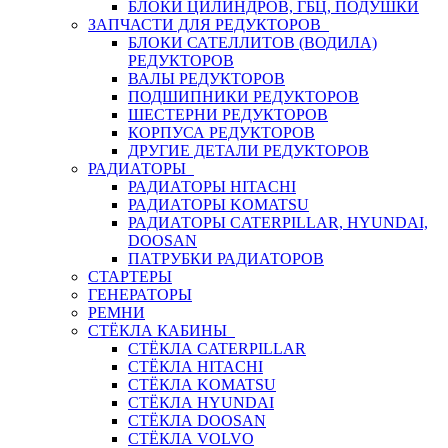
БЛОКИ ЦИЛИНДРОВ, ГБЦ, ПОДУШКИ
ЗАПЧАСТИ ДЛЯ РЕДУКТОРОВ
БЛОКИ САТЕЛЛИТОВ (ВОДИЛА)
РЕДУКТОРОВ
ВАЛЫ РЕДУКТОРОВ
ПОДШИПНИКИ РЕДУКТОРОВ
ШЕСТЕРНИ РЕДУКТОРОВ
КОРПУСА РЕДУКТОРОВ
ДРУГИЕ ДЕТАЛИ РЕДУКТОРОВ
РАДИАТОРЫ
РАДИАТОРЫ HITACHI
РАДИАТОРЫ KOMATSU
РАДИАТОРЫ CATERPILLAR, HYUNDAI,
DOOSAN
ПАТРУБКИ РАДИАТОРОВ
СТАРТЕРЫ
ГЕНЕРАТОРЫ
РЕМНИ
СТЁКЛА КАБИНЫ
СТЁКЛА CATERPILLAR
СТЁКЛА HITACHI
СТЁКЛА KOMATSU
СТЁКЛА HYUNDAI
СТЁКЛА DOOSAN
СТЁКЛА VOLVO