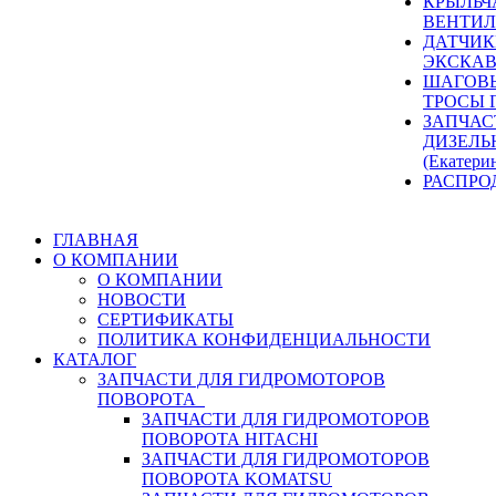
КРЫЛЬЧ
ВЕНТИЛ
ДАТЧИК
ЭКСКАВ
ШАГОВЫ
ТРОСЫ 
ЗАПЧАС
ДИЗЕЛЬ
(Екатери
РАСПРО
ГЛАВНАЯ
О КОМПАНИИ
О КОМПАНИИ
НОВОСТИ
СЕРТИФИКАТЫ
ПОЛИТИКА КОНФИДЕНЦИАЛЬНОСТИ
КАТАЛОГ
ЗАПЧАСТИ ДЛЯ ГИДРОМОТОРОВ
ПОВОРОТА
ЗАПЧАСТИ ДЛЯ ГИДРОМОТОРОВ
ПОВОРОТА HITACHI
ЗАПЧАСТИ ДЛЯ ГИДРОМОТОРОВ
ПОВОРОТА KOMATSU