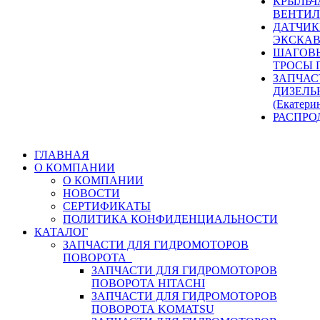
КРЫЛЬЧ
ВЕНТИЛ
ДАТЧИК
ЭКСКАВ
ШАГОВЫ
ТРОСЫ 
ЗАПЧАС
ДИЗЕЛЬ
(Екатери
РАСПРО
ГЛАВНАЯ
О КОМПАНИИ
О КОМПАНИИ
НОВОСТИ
СЕРТИФИКАТЫ
ПОЛИТИКА КОНФИДЕНЦИАЛЬНОСТИ
КАТАЛОГ
ЗАПЧАСТИ ДЛЯ ГИДРОМОТОРОВ
ПОВОРОТА
ЗАПЧАСТИ ДЛЯ ГИДРОМОТОРОВ
ПОВОРОТА HITACHI
ЗАПЧАСТИ ДЛЯ ГИДРОМОТОРОВ
ПОВОРОТА KOMATSU