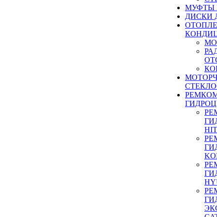
МУФТЫ
ДИСКИ 
ОТОПЛЕ
КОНДИ
МО
РА
ОТ
КО
МОТОР
СТЕКЛО
РЕМКО
ГИДРО
РЕ
ГИ
HI
РЕ
ГИ
KO
РЕ
ГИ
HY
РЕ
ГИ
ЭК
CA