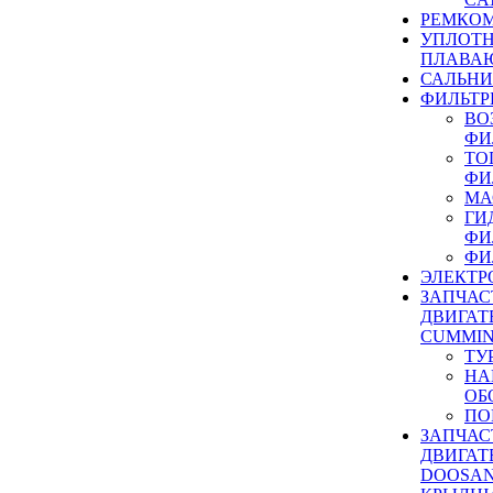
РЕМКОМ
УПЛОТ
ПЛАВА
САЛЬН
ФИЛЬТР
ВО
ФИ
ТО
ФИ
МА
ГИ
ФИ
ФИ
ЭЛЕКТР
ЗАПЧАС
ДВИГАТ
CUMMIN
ТУ
НА
ОБ
ПО
ЗАПЧАС
ДВИГАТ
DOOSAN