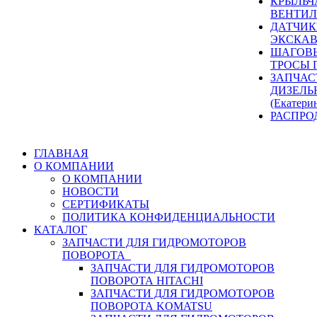
КРЫЛЬЧ
ВЕНТИЛ
ДАТЧИК
ЭКСКАВ
ШАГОВЫ
ТРОСЫ 
ЗАПЧАС
ДИЗЕЛЬ
(Екатери
РАСПРО
ГЛАВНАЯ
О КОМПАНИИ
О КОМПАНИИ
НОВОСТИ
СЕРТИФИКАТЫ
ПОЛИТИКА КОНФИДЕНЦИАЛЬНОСТИ
КАТАЛОГ
ЗАПЧАСТИ ДЛЯ ГИДРОМОТОРОВ
ПОВОРОТА
ЗАПЧАСТИ ДЛЯ ГИДРОМОТОРОВ
ПОВОРОТА HITACHI
ЗАПЧАСТИ ДЛЯ ГИДРОМОТОРОВ
ПОВОРОТА KOMATSU