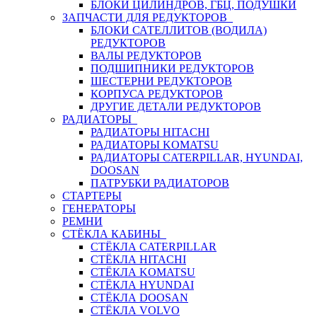
БЛОКИ ЦИЛИНДРОВ, ГБЦ, ПОДУШКИ
ЗАПЧАСТИ ДЛЯ РЕДУКТОРОВ
БЛОКИ САТЕЛЛИТОВ (ВОДИЛА)
РЕДУКТОРОВ
ВАЛЫ РЕДУКТОРОВ
ПОДШИПНИКИ РЕДУКТОРОВ
ШЕСТЕРНИ РЕДУКТОРОВ
КОРПУСА РЕДУКТОРОВ
ДРУГИЕ ДЕТАЛИ РЕДУКТОРОВ
РАДИАТОРЫ
РАДИАТОРЫ HITACHI
РАДИАТОРЫ KOMATSU
РАДИАТОРЫ CATERPILLAR, HYUNDAI,
DOOSAN
ПАТРУБКИ РАДИАТОРОВ
СТАРТЕРЫ
ГЕНЕРАТОРЫ
РЕМНИ
СТЁКЛА КАБИНЫ
СТЁКЛА CATERPILLAR
СТЁКЛА HITACHI
СТЁКЛА KOMATSU
СТЁКЛА HYUNDAI
СТЁКЛА DOOSAN
СТЁКЛА VOLVO