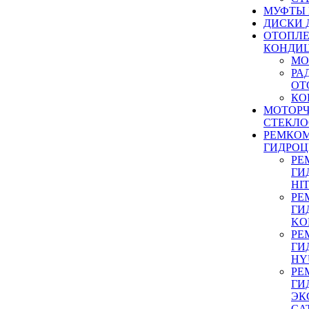
МУФТЫ
ДИСКИ 
ОТОПЛЕ
КОНДИ
МО
РА
ОТ
КО
МОТОР
СТЕКЛО
РЕМКО
ГИДРО
РЕ
ГИ
HI
РЕ
ГИ
KO
РЕ
ГИ
HY
РЕ
ГИ
ЭК
CA