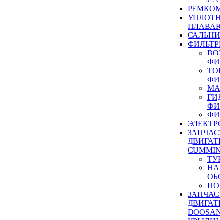
РЕМКОМ
УПЛОТ
ПЛАВА
САЛЬН
ФИЛЬТР
ВО
ФИ
ТО
ФИ
МА
ГИ
ФИ
ФИ
ЭЛЕКТР
ЗАПЧАС
ДВИГАТ
CUMMIN
ТУ
НА
ОБ
ПО
ЗАПЧАС
ДВИГАТ
DOOSAN