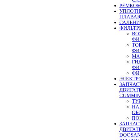
РЕМКОМ
УПЛОТ
ПЛАВА
САЛЬН
ФИЛЬТР
ВО
ФИ
ТО
ФИ
МА
ГИ
ФИ
ФИ
ЭЛЕКТР
ЗАПЧАС
ДВИГАТ
CUMMIN
ТУ
НА
ОБ
ПО
ЗАПЧАС
ДВИГАТ
DOOSAN