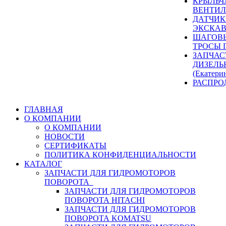
КРЫЛЬЧ
ВЕНТИЛ
ДАТЧИК
ЭКСКАВ
ШАГОВЫ
ТРОСЫ 
ЗАПЧАС
ДИЗЕЛЬ
(Екатери
РАСПРО
ГЛАВНАЯ
О КОМПАНИИ
О КОМПАНИИ
НОВОСТИ
СЕРТИФИКАТЫ
ПОЛИТИКА КОНФИДЕНЦИАЛЬНОСТИ
КАТАЛОГ
ЗАПЧАСТИ ДЛЯ ГИДРОМОТОРОВ
ПОВОРОТА
ЗАПЧАСТИ ДЛЯ ГИДРОМОТОРОВ
ПОВОРОТА HITACHI
ЗАПЧАСТИ ДЛЯ ГИДРОМОТОРОВ
ПОВОРОТА KOMATSU