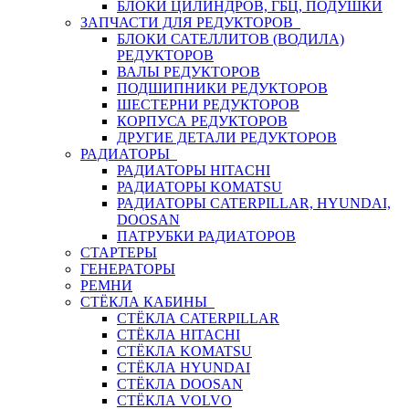
БЛОКИ ЦИЛИНДРОВ, ГБЦ, ПОДУШКИ
ЗАПЧАСТИ ДЛЯ РЕДУКТОРОВ
БЛОКИ САТЕЛЛИТОВ (ВОДИЛА)
РЕДУКТОРОВ
ВАЛЫ РЕДУКТОРОВ
ПОДШИПНИКИ РЕДУКТОРОВ
ШЕСТЕРНИ РЕДУКТОРОВ
КОРПУСА РЕДУКТОРОВ
ДРУГИЕ ДЕТАЛИ РЕДУКТОРОВ
РАДИАТОРЫ
РАДИАТОРЫ HITACHI
РАДИАТОРЫ KOMATSU
РАДИАТОРЫ CATERPILLAR, HYUNDAI,
DOOSAN
ПАТРУБКИ РАДИАТОРОВ
СТАРТЕРЫ
ГЕНЕРАТОРЫ
РЕМНИ
СТЁКЛА КАБИНЫ
СТЁКЛА CATERPILLAR
СТЁКЛА HITACHI
СТЁКЛА KOMATSU
СТЁКЛА HYUNDAI
СТЁКЛА DOOSAN
СТЁКЛА VOLVO