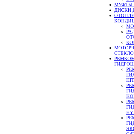
МУФТЫ
ДИСКИ 
ОТОПЛЕ
КОНДИ
МО
РА
ОТ
КО
МОТОР
СТЕКЛО
РЕМКО
ГИДРО
РЕ
ГИ
HI
РЕ
ГИ
KO
РЕ
ГИ
HY
РЕ
ГИ
ЭК
CA