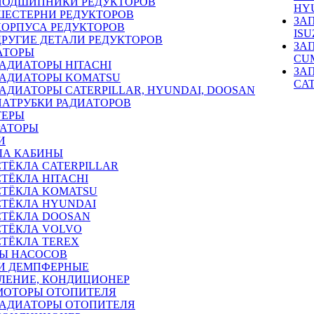
ПОДШИПНИКИ РЕДУКТОРОВ
HY
ШЕСТЕРНИ РЕДУКТОРОВ
ЗА
КОРПУСА РЕДУКТОРОВ
ISU
ДРУГИЕ ДЕТАЛИ РЕДУКТОРОВ
ЗА
АТОРЫ
CU
РАДИАТОРЫ HITACHI
ЗА
РАДИАТОРЫ KOMATSU
CA
РАДИАТОРЫ CATERPILLAR, HYUNDAI, DOOSAN
ПАТРУБКИ РАДИАТОРОВ
ТЕРЫ
РАТОРЫ
И
ЛА КАБИНЫ
СТЁКЛА CATERPILLAR
СТЁКЛА HITACHI
СТЁКЛА KOMATSU
СТЁКЛА HYUNDAI
СТЁКЛА DOOSAN
СТЁКЛА VOLVO
СТЁКЛА TEREX
Ы НАСОСОВ
И ДЕМПФЕРНЫЕ
ЛЕНИЕ, КОНДИЦИОНЕР
МОТОРЫ ОТОПИТЕЛЯ
РАДИАТОРЫ ОТОПИТЕЛЯ