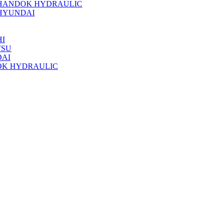
 HANDOK HYDRAULIC
HYUNDAI
I
TSU
DAI
OK HYDRAULIC