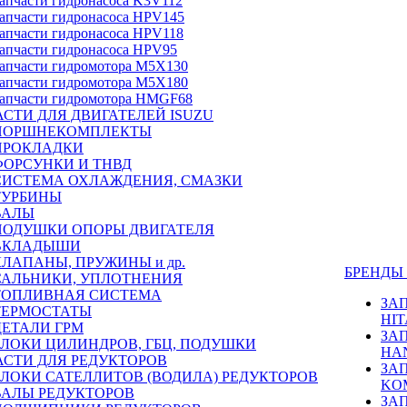
апчасти гидронасоса K3V112
апчасти гидронасоса HPV145
апчасти гидронасоса HPV118
апчасти гидронасоса HPV95
апчасти гидромотора M5X130
апчасти гидромотора M5X180
апчасти гидромотора HMGF68
СТИ ДЛЯ ДВИГАТЕЛЕЙ ISUZU
ПОРШНЕКОМПЛЕКТЫ
ПРОКЛАДКИ
ФОРСУНКИ И ТНВД
СИСТЕМА ОХЛАЖДЕНИЯ, СМАЗКИ
ТУРБИНЫ
ВАЛЫ
ПОДУШКИ ОПОРЫ ДВИГАТЕЛЯ
ВКЛАДЫШИ
КЛАПАНЫ, ПРУЖИНЫ и др.
БРЕНД
САЛЬНИКИ, УПЛОТНЕНИЯ
ТОПЛИВНАЯ СИСТЕМА
ЗА
ТЕРМОСТАТЫ
HIT
ДЕТАЛИ ГРМ
ЗА
БЛОКИ ЦИЛИНДРОВ, ГБЦ, ПОДУШКИ
HA
АСТИ ДЛЯ РЕДУКТОРОВ
ЗА
БЛОКИ САТЕЛЛИТОВ (ВОДИЛА) РЕДУКТОРОВ
KO
ВАЛЫ РЕДУКТОРОВ
ЗА