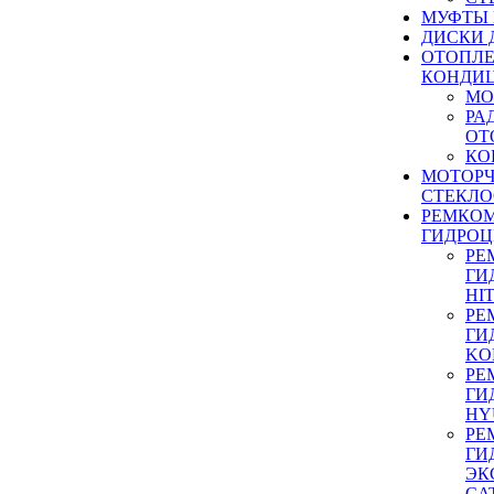
МУФТЫ
ДИСКИ 
ОТОПЛЕ
КОНДИ
МО
РА
ОТ
КО
МОТОР
СТЕКЛО
РЕМКО
ГИДРО
РЕ
ГИ
HI
РЕ
ГИ
KO
РЕ
ГИ
HY
РЕ
ГИ
ЭК
CA