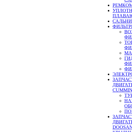
РЕМКОМ
УПЛОТ
ПЛАВА
САЛЬН
ФИЛЬТР
ВО
ФИ
ТО
ФИ
МА
ГИ
ФИ
ФИ
ЭЛЕКТР
ЗАПЧАС
ДВИГАТ
CUMMIN
ТУ
НА
ОБ
ПО
ЗАПЧАС
ДВИГАТ
DOOSAN