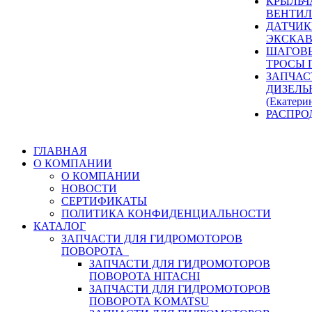
КРЫЛЬЧ
ВЕНТИЛ
ДАТЧИК
ЭКСКАВ
ШАГОВЫ
ТРОСЫ 
ЗАПЧАС
ДИЗЕЛЬ
(Екатери
РАСПРО
ГЛАВНАЯ
О КОМПАНИИ
О КОМПАНИИ
НОВОСТИ
СЕРТИФИКАТЫ
ПОЛИТИКА КОНФИДЕНЦИАЛЬНОСТИ
КАТАЛОГ
ЗАПЧАСТИ ДЛЯ ГИДРОМОТОРОВ
ПОВОРОТА
ЗАПЧАСТИ ДЛЯ ГИДРОМОТОРОВ
ПОВОРОТА HITACHI
ЗАПЧАСТИ ДЛЯ ГИДРОМОТОРОВ
ПОВОРОТА KOMATSU