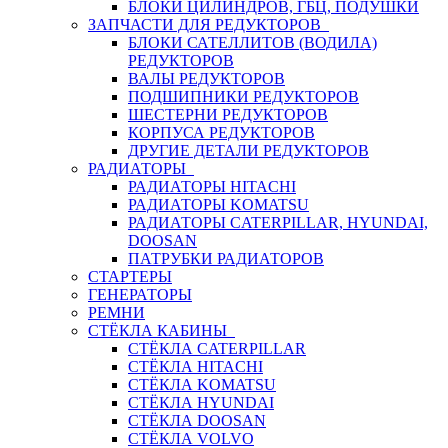
БЛОКИ ЦИЛИНДРОВ, ГБЦ, ПОДУШКИ
ЗАПЧАСТИ ДЛЯ РЕДУКТОРОВ
БЛОКИ САТЕЛЛИТОВ (ВОДИЛА)
РЕДУКТОРОВ
ВАЛЫ РЕДУКТОРОВ
ПОДШИПНИКИ РЕДУКТОРОВ
ШЕСТЕРНИ РЕДУКТОРОВ
КОРПУСА РЕДУКТОРОВ
ДРУГИЕ ДЕТАЛИ РЕДУКТОРОВ
РАДИАТОРЫ
РАДИАТОРЫ HITACHI
РАДИАТОРЫ KOMATSU
РАДИАТОРЫ CATERPILLAR, HYUNDAI,
DOOSAN
ПАТРУБКИ РАДИАТОРОВ
СТАРТЕРЫ
ГЕНЕРАТОРЫ
РЕМНИ
СТЁКЛА КАБИНЫ
СТЁКЛА CATERPILLAR
СТЁКЛА HITACHI
СТЁКЛА KOMATSU
СТЁКЛА HYUNDAI
СТЁКЛА DOOSAN
СТЁКЛА VOLVO