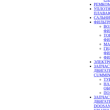
РЕМКОМ
УПЛОТ
ПЛАВА
САЛЬН
ФИЛЬТР
ВО
ФИ
ТО
ФИ
МА
ГИ
ФИ
ФИ
ЭЛЕКТР
ЗАПЧАС
ДВИГАТ
CUMMIN
ТУ
НА
ОБ
ПО
ЗАПЧАС
ДВИГАТ
DOOSAN