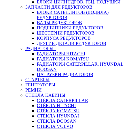
БЛОКИ ЦИЛИНДРОВ, ГБЦ, ПОДУШКИ
ЗАПЧАСТИ ДЛЯ РЕДУКТОРОВ
БЛОКИ САТЕЛЛИТОВ (ВОДИЛА)
РЕДУКТОРОВ
ВАЛЫ РЕДУКТОРОВ
ПОДШИПНИКИ РЕДУКТОРОВ
ШЕСТЕРНИ РЕДУКТОРОВ
КОРПУСА РЕДУКТОРОВ
ДРУГИЕ ДЕТАЛИ РЕДУКТОРОВ
РАДИАТОРЫ
РАДИАТОРЫ HITACHI
РАДИАТОРЫ KOMATSU
РАДИАТОРЫ CATERPILLAR, HYUNDAI,
DOOSAN
ПАТРУБКИ РАДИАТОРОВ
СТАРТЕРЫ
ГЕНЕРАТОРЫ
РЕМНИ
СТЁКЛА КАБИНЫ
СТЁКЛА CATERPILLAR
СТЁКЛА HITACHI
СТЁКЛА KOMATSU
СТЁКЛА HYUNDAI
СТЁКЛА DOOSAN
СТЁКЛА VOLVO