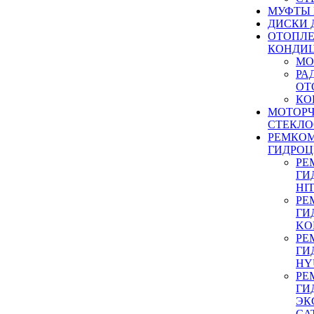
МУФТЫ
ДИСКИ 
ОТОПЛЕ
КОНДИ
МО
РА
ОТ
КО
МОТОР
СТЕКЛО
РЕМКО
ГИДРО
РЕ
ГИ
HI
РЕ
ГИ
KO
РЕ
ГИ
HY
РЕ
ГИ
ЭК
CA