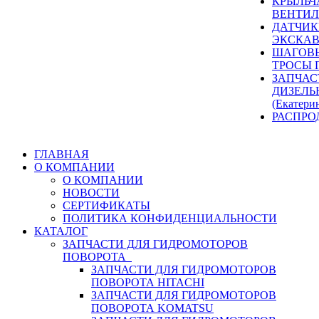
КРЫЛЬЧ
ВЕНТИЛ
ДАТЧИК
ЭКСКАВ
ШАГОВЫ
ТРОСЫ 
ЗАПЧАС
ДИЗЕЛЬ
(Екатери
РАСПРО
ГЛАВНАЯ
О КОМПАНИИ
О КОМПАНИИ
НОВОСТИ
СЕРТИФИКАТЫ
ПОЛИТИКА КОНФИДЕНЦИАЛЬНОСТИ
КАТАЛОГ
ЗАПЧАСТИ ДЛЯ ГИДРОМОТОРОВ
ПОВОРОТА
ЗАПЧАСТИ ДЛЯ ГИДРОМОТОРОВ
ПОВОРОТА HITACHI
ЗАПЧАСТИ ДЛЯ ГИДРОМОТОРОВ
ПОВОРОТА KOMATSU