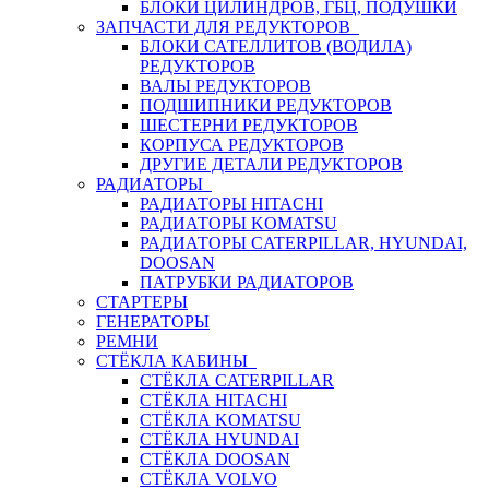
БЛОКИ ЦИЛИНДРОВ, ГБЦ, ПОДУШКИ
ЗАПЧАСТИ ДЛЯ РЕДУКТОРОВ
БЛОКИ САТЕЛЛИТОВ (ВОДИЛА)
РЕДУКТОРОВ
ВАЛЫ РЕДУКТОРОВ
ПОДШИПНИКИ РЕДУКТОРОВ
ШЕСТЕРНИ РЕДУКТОРОВ
КОРПУСА РЕДУКТОРОВ
ДРУГИЕ ДЕТАЛИ РЕДУКТОРОВ
РАДИАТОРЫ
РАДИАТОРЫ HITACHI
РАДИАТОРЫ KOMATSU
РАДИАТОРЫ CATERPILLAR, HYUNDAI,
DOOSAN
ПАТРУБКИ РАДИАТОРОВ
СТАРТЕРЫ
ГЕНЕРАТОРЫ
РЕМНИ
СТЁКЛА КАБИНЫ
СТЁКЛА CATERPILLAR
СТЁКЛА HITACHI
СТЁКЛА KOMATSU
СТЁКЛА HYUNDAI
СТЁКЛА DOOSAN
СТЁКЛА VOLVO