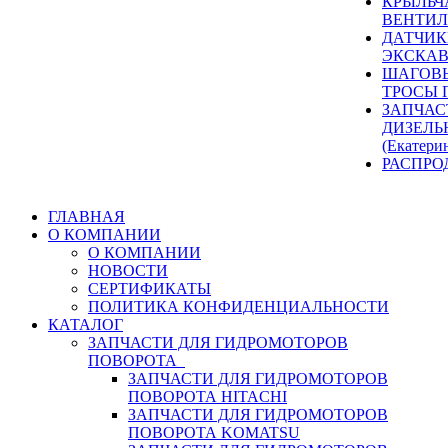
КРЫЛЬЧ
ВЕНТИЛ
ДАТЧИК
ЭКСКАВ
ШАГОВЫ
ТРОСЫ 
ЗАПЧАС
ДИЗЕЛЬ
(Екатери
РАСПРО
ГЛАВНАЯ
О КОМПАНИИ
О КОМПАНИИ
НОВОСТИ
СЕРТИФИКАТЫ
ПОЛИТИКА КОНФИДЕНЦИАЛЬНОСТИ
КАТАЛОГ
ЗАПЧАСТИ ДЛЯ ГИДРОМОТОРОВ
ПОВОРОТА
ЗАПЧАСТИ ДЛЯ ГИДРОМОТОРОВ
ПОВОРОТА HITACHI
ЗАПЧАСТИ ДЛЯ ГИДРОМОТОРОВ
ПОВОРОТА KOMATSU