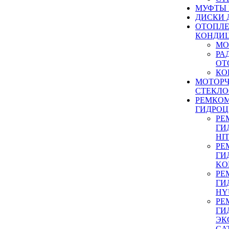
МУФТЫ
ДИСКИ 
ОТОПЛЕ
КОНДИ
МО
РА
ОТ
КО
МОТОР
СТЕКЛО
РЕМКО
ГИДРО
РЕ
ГИ
HI
РЕ
ГИ
KO
РЕ
ГИ
HY
РЕ
ГИ
ЭК
CA