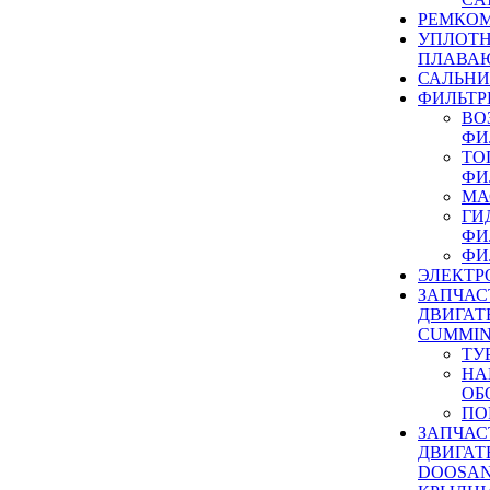
РЕМКОМ
УПЛОТ
ПЛАВА
САЛЬН
ФИЛЬТР
ВО
ФИ
ТО
ФИ
МА
ГИ
ФИ
ФИ
ЭЛЕКТР
ЗАПЧАС
ДВИГАТ
CUMMIN
ТУ
НА
ОБ
ПО
ЗАПЧАС
ДВИГАТ
DOOSAN