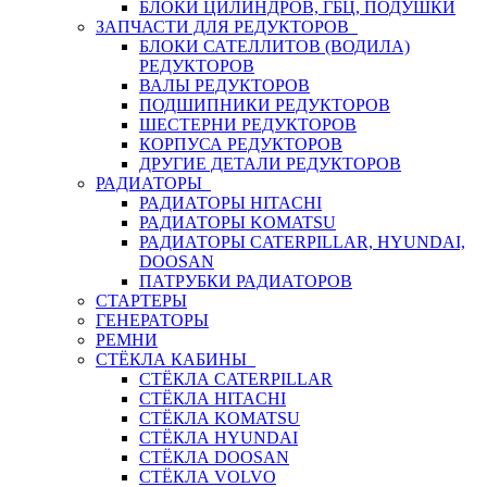
БЛОКИ ЦИЛИНДРОВ, ГБЦ, ПОДУШКИ
ЗАПЧАСТИ ДЛЯ РЕДУКТОРОВ
БЛОКИ САТЕЛЛИТОВ (ВОДИЛА)
РЕДУКТОРОВ
ВАЛЫ РЕДУКТОРОВ
ПОДШИПНИКИ РЕДУКТОРОВ
ШЕСТЕРНИ РЕДУКТОРОВ
КОРПУСА РЕДУКТОРОВ
ДРУГИЕ ДЕТАЛИ РЕДУКТОРОВ
РАДИАТОРЫ
РАДИАТОРЫ HITACHI
РАДИАТОРЫ KOMATSU
РАДИАТОРЫ CATERPILLAR, HYUNDAI,
DOOSAN
ПАТРУБКИ РАДИАТОРОВ
СТАРТЕРЫ
ГЕНЕРАТОРЫ
РЕМНИ
СТЁКЛА КАБИНЫ
СТЁКЛА CATERPILLAR
СТЁКЛА HITACHI
СТЁКЛА KOMATSU
СТЁКЛА HYUNDAI
СТЁКЛА DOOSAN
СТЁКЛА VOLVO