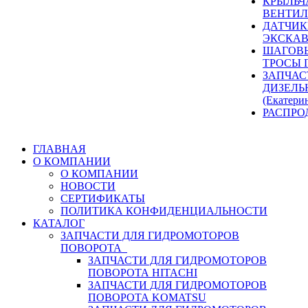
КРЫЛЬЧ
ВЕНТИЛ
ДАТЧИК
ЭКСКАВ
ШАГОВЫ
ТРОСЫ 
ЗАПЧАС
ДИЗЕЛЬ
(Екатери
РАСПРО
ГЛАВНАЯ
О КОМПАНИИ
О КОМПАНИИ
НОВОСТИ
СЕРТИФИКАТЫ
ПОЛИТИКА КОНФИДЕНЦИАЛЬНОСТИ
КАТАЛОГ
ЗАПЧАСТИ ДЛЯ ГИДРОМОТОРОВ
ПОВОРОТА
ЗАПЧАСТИ ДЛЯ ГИДРОМОТОРОВ
ПОВОРОТА HITACHI
ЗАПЧАСТИ ДЛЯ ГИДРОМОТОРОВ
ПОВОРОТА KOMATSU