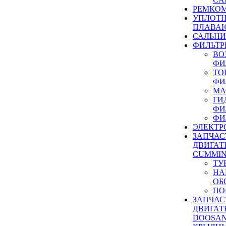
РЕМКОМ
УПЛОТ
ПЛАВА
САЛЬН
ФИЛЬТР
ВО
ФИ
ТО
ФИ
МА
ГИ
ФИ
ФИ
ЭЛЕКТР
ЗАПЧАС
ДВИГАТ
CUMMIN
ТУ
НА
ОБ
ПО
ЗАПЧАС
ДВИГАТ
DOOSAN