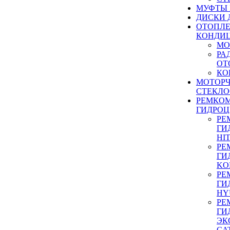
МУФТЫ
ДИСКИ 
ОТОПЛЕ
КОНДИ
МО
РА
ОТ
КО
МОТОР
СТЕКЛО
РЕМКО
ГИДРО
РЕ
ГИ
HI
РЕ
ГИ
KO
РЕ
ГИ
HY
РЕ
ГИ
ЭК
CA