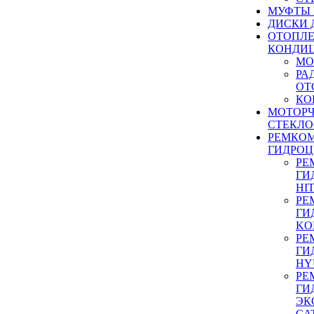
МУФТЫ
ДИСКИ 
ОТОПЛЕ
КОНДИ
МО
РА
ОТ
КО
МОТОР
СТЕКЛО
РЕМКО
ГИДРО
РЕ
ГИ
HI
РЕ
ГИ
KO
РЕ
ГИ
HY
РЕ
ГИ
ЭК
CA