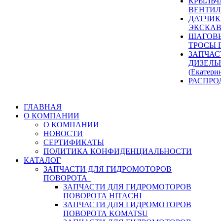
КРЫЛЬЧ
ВЕНТИЛ
ДАТЧИК
ЭКСКАВ
ШАГОВЫ
ТРОСЫ 
ЗАПЧАС
ДИЗЕЛЬ
(Екатери
РАСПРО
ГЛАВНАЯ
О КОМПАНИИ
О КОМПАНИИ
НОВОСТИ
СЕРТИФИКАТЫ
ПОЛИТИКА КОНФИДЕНЦИАЛЬНОСТИ
КАТАЛОГ
ЗАПЧАСТИ ДЛЯ ГИДРОМОТОРОВ
ПОВОРОТА
ЗАПЧАСТИ ДЛЯ ГИДРОМОТОРОВ
ПОВОРОТА HITACHI
ЗАПЧАСТИ ДЛЯ ГИДРОМОТОРОВ
ПОВОРОТА KOMATSU