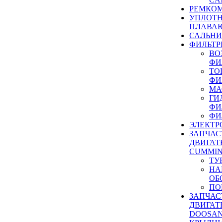
РЕМКОМ
УПЛОТ
ПЛАВА
САЛЬН
ФИЛЬТР
ВО
ФИ
ТО
ФИ
МА
ГИ
ФИ
ФИ
ЭЛЕКТР
ЗАПЧАС
ДВИГАТ
CUMMIN
ТУ
НА
ОБ
ПО
ЗАПЧАС
ДВИГАТ
DOOSAN