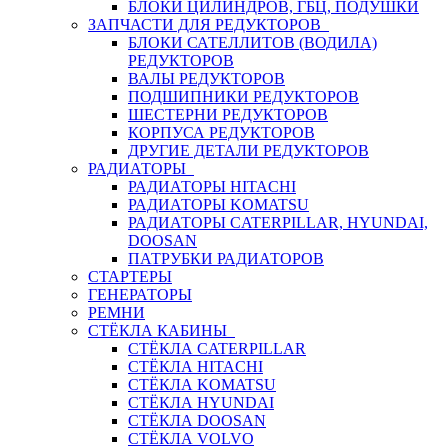
БЛОКИ ЦИЛИНДРОВ, ГБЦ, ПОДУШКИ
ЗАПЧАСТИ ДЛЯ РЕДУКТОРОВ
БЛОКИ САТЕЛЛИТОВ (ВОДИЛА)
РЕДУКТОРОВ
ВАЛЫ РЕДУКТОРОВ
ПОДШИПНИКИ РЕДУКТОРОВ
ШЕСТЕРНИ РЕДУКТОРОВ
КОРПУСА РЕДУКТОРОВ
ДРУГИЕ ДЕТАЛИ РЕДУКТОРОВ
РАДИАТОРЫ
РАДИАТОРЫ HITACHI
РАДИАТОРЫ KOMATSU
РАДИАТОРЫ CATERPILLAR, HYUNDAI,
DOOSAN
ПАТРУБКИ РАДИАТОРОВ
СТАРТЕРЫ
ГЕНЕРАТОРЫ
РЕМНИ
СТЁКЛА КАБИНЫ
СТЁКЛА CATERPILLAR
СТЁКЛА HITACHI
СТЁКЛА KOMATSU
СТЁКЛА HYUNDAI
СТЁКЛА DOOSAN
СТЁКЛА VOLVO