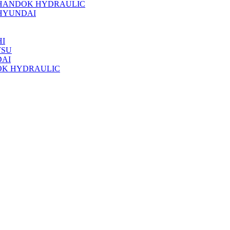
 HANDOK HYDRAULIC
HYUNDAI
I
TSU
DAI
OK HYDRAULIC