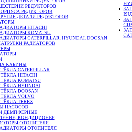
ПОДШИПНИКИ РЕДУКТОРОВ
HY
ШЕСТЕРНИ РЕДУКТОРОВ
ЗА
КОРПУСА РЕДУКТОРОВ
ISU
ДРУГИЕ ДЕТАЛИ РЕДУКТОРОВ
ЗА
АТОРЫ
CU
РАДИАТОРЫ HITACHI
ЗА
РАДИАТОРЫ KOMATSU
CA
РАДИАТОРЫ CATERPILLAR, HYUNDAI, DOOSAN
ПАТРУБКИ РАДИАТОРОВ
ТЕРЫ
РАТОРЫ
И
ЛА КАБИНЫ
СТЁКЛА CATERPILLAR
СТЁКЛА HITACHI
СТЁКЛА KOMATSU
СТЁКЛА HYUNDAI
СТЁКЛА DOOSAN
СТЁКЛА VOLVO
СТЁКЛА TEREX
Ы НАСОСОВ
И ДЕМПФЕРНЫЕ
ЛЕНИЕ, КОНДИЦИОНЕР
МОТОРЫ ОТОПИТЕЛЯ
РАДИАТОРЫ ОТОПИТЕЛЯ