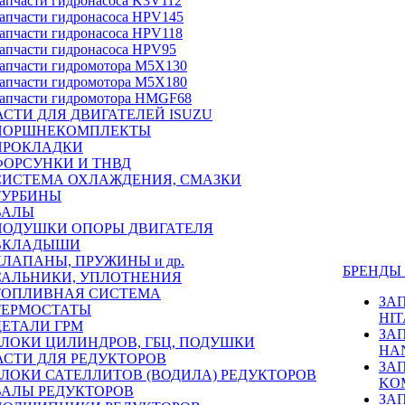
апчасти гидронасоса K3V112
апчасти гидронасоса HPV145
апчасти гидронасоса HPV118
апчасти гидронасоса HPV95
апчасти гидромотора M5X130
апчасти гидромотора M5X180
апчасти гидромотора HMGF68
СТИ ДЛЯ ДВИГАТЕЛЕЙ ISUZU
ПОРШНЕКОМПЛЕКТЫ
ПРОКЛАДКИ
ФОРСУНКИ И ТНВД
СИСТЕМА ОХЛАЖДЕНИЯ, СМАЗКИ
ТУРБИНЫ
ВАЛЫ
ПОДУШКИ ОПОРЫ ДВИГАТЕЛЯ
ВКЛАДЫШИ
КЛАПАНЫ, ПРУЖИНЫ и др.
БРЕНД
САЛЬНИКИ, УПЛОТНЕНИЯ
ТОПЛИВНАЯ СИСТЕМА
ЗА
ТЕРМОСТАТЫ
HIT
ДЕТАЛИ ГРМ
ЗА
БЛОКИ ЦИЛИНДРОВ, ГБЦ, ПОДУШКИ
HA
АСТИ ДЛЯ РЕДУКТОРОВ
ЗА
БЛОКИ САТЕЛЛИТОВ (ВОДИЛА) РЕДУКТОРОВ
KO
ВАЛЫ РЕДУКТОРОВ
ЗА