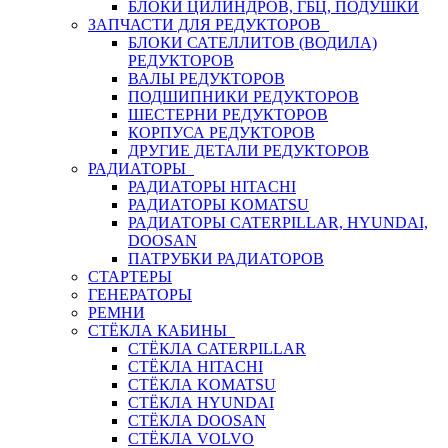
БЛОКИ ЦИЛИНДРОВ, ГБЦ, ПОДУШКИ
ЗАПЧАСТИ ДЛЯ РЕДУКТОРОВ
БЛОКИ САТЕЛЛИТОВ (ВОДИЛА)
РЕДУКТОРОВ
ВАЛЫ РЕДУКТОРОВ
ПОДШИПНИКИ РЕДУКТОРОВ
ШЕСТЕРНИ РЕДУКТОРОВ
КОРПУСА РЕДУКТОРОВ
ДРУГИЕ ДЕТАЛИ РЕДУКТОРОВ
РАДИАТОРЫ
РАДИАТОРЫ HITACHI
РАДИАТОРЫ KOMATSU
РАДИАТОРЫ CATERPILLAR, HYUNDAI,
DOOSAN
ПАТРУБКИ РАДИАТОРОВ
СТАРТЕРЫ
ГЕНЕРАТОРЫ
РЕМНИ
СТЁКЛА КАБИНЫ
СТЁКЛА CATERPILLAR
СТЁКЛА HITACHI
СТЁКЛА KOMATSU
СТЁКЛА HYUNDAI
СТЁКЛА DOOSAN
СТЁКЛА VOLVO