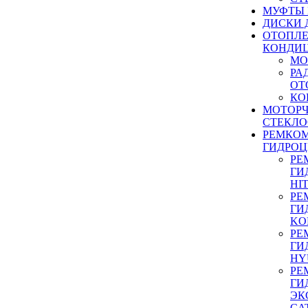
МУФТЫ
ДИСКИ 
ОТОПЛЕ
КОНДИ
МО
РА
ОТ
КО
МОТОР
СТЕКЛО
РЕМКО
ГИДРО
РЕ
ГИ
HI
РЕ
ГИ
KO
РЕ
ГИ
HY
РЕ
ГИ
ЭК
CA