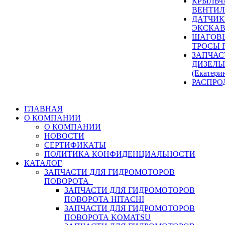
КРЫЛЬЧ
ВЕНТИЛ
ДАТЧИК
ЭКСКАВ
ШАГОВЫ
ТРОСЫ 
ЗАПЧАС
ДИЗЕЛЬ
(Екатери
РАСПРО
ГЛАВНАЯ
О КОМПАНИИ
О КОМПАНИИ
НОВОСТИ
СЕРТИФИКАТЫ
ПОЛИТИКА КОНФИДЕНЦИАЛЬНОСТИ
КАТАЛОГ
ЗАПЧАСТИ ДЛЯ ГИДРОМОТОРОВ
ПОВОРОТА
ЗАПЧАСТИ ДЛЯ ГИДРОМОТОРОВ
ПОВОРОТА HITACHI
ЗАПЧАСТИ ДЛЯ ГИДРОМОТОРОВ
ПОВОРОТА KOMATSU