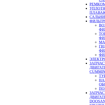
РЕМКОМ
УПЛОТ
ПЛАВА
САЛЬН
ФИЛЬТР
ВО
ФИ
ТО
ФИ
МА
ГИ
ФИ
ФИ
ЭЛЕКТР
ЗАПЧАС
ДВИГАТ
CUMMIN
ТУ
НА
ОБ
ПО
ЗАПЧАС
ДВИГАТ
DOOSAN