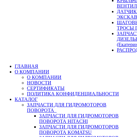
КРЫЛЬЧ
ВЕНТИЛ
ДАТЧИК
ЭКСКАВ
ШАГОВЫ
ТРОСЫ 
ЗАПЧАС
ДИЗЕЛЬ
(Екатери
РАСПРО
ГЛАВНАЯ
О КОМПАНИИ
О КОМПАНИИ
НОВОСТИ
СЕРТИФИКАТЫ
ПОЛИТИКА КОНФИДЕНЦИАЛЬНОСТИ
КАТАЛОГ
ЗАПЧАСТИ ДЛЯ ГИДРОМОТОРОВ
ПОВОРОТА
ЗАПЧАСТИ ДЛЯ ГИДРОМОТОРОВ
ПОВОРОТА HITACHI
ЗАПЧАСТИ ДЛЯ ГИДРОМОТОРОВ
ПОВОРОТА KOMATSU