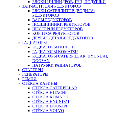
БЛОКИ ЦИЛИНДРОВ, ГБЦ, ПОДУШКИ
ЗАПЧАСТИ ДЛЯ РЕДУКТОРОВ
БЛОКИ САТЕЛЛИТОВ (ВОДИЛА)
РЕДУКТОРОВ
ВАЛЫ РЕДУКТОРОВ
ПОДШИПНИКИ РЕДУКТОРОВ
ШЕСТЕРНИ РЕДУКТОРОВ
КОРПУСА РЕДУКТОРОВ
ДРУГИЕ ДЕТАЛИ РЕДУКТОРОВ
РАДИАТОРЫ
РАДИАТОРЫ HITACHI
РАДИАТОРЫ KOMATSU
РАДИАТОРЫ CATERPILLAR, HYUNDAI,
DOOSAN
ПАТРУБКИ РАДИАТОРОВ
СТАРТЕРЫ
ГЕНЕРАТОРЫ
РЕМНИ
СТЁКЛА КАБИНЫ
СТЁКЛА CATERPILLAR
СТЁКЛА HITACHI
СТЁКЛА KOMATSU
СТЁКЛА HYUNDAI
СТЁКЛА DOOSAN
СТЁКЛА VOLVO