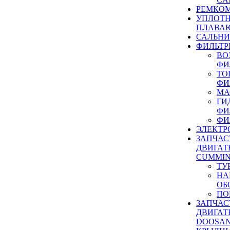
РЕМКОМ
УПЛОТ
ПЛАВА
САЛЬН
ФИЛЬТР
ВО
ФИ
ТО
ФИ
МА
ГИ
ФИ
ФИ
ЭЛЕКТР
ЗАПЧАС
ДВИГАТ
CUMMIN
ТУ
НА
ОБ
ПО
ЗАПЧАС
ДВИГАТ
DOOSAN