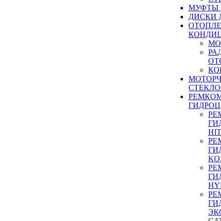
МУФТЫ
ДИСКИ 
ОТОПЛЕ
КОНДИ
МО
РА
ОТ
КО
МОТОР
СТЕКЛО
РЕМКО
ГИДРО
РЕ
ГИ
HI
РЕ
ГИ
KO
РЕ
ГИ
HY
РЕ
ГИ
ЭК
CA