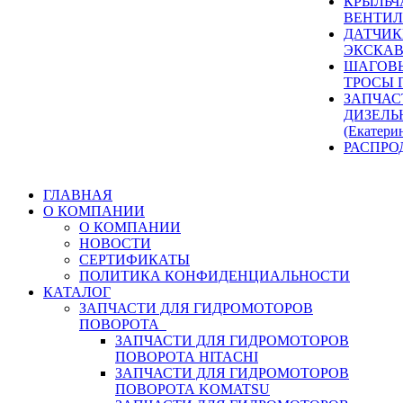
КРЫЛЬЧ
ВЕНТИЛ
ДАТЧИК
ЭКСКАВ
ШАГОВЫ
ТРОСЫ 
ЗАПЧАС
ДИЗЕЛЬ
(Екатери
РАСПРО
ГЛАВНАЯ
О КОМПАНИИ
О КОМПАНИИ
НОВОСТИ
СЕРТИФИКАТЫ
ПОЛИТИКА КОНФИДЕНЦИАЛЬНОСТИ
КАТАЛОГ
ЗАПЧАСТИ ДЛЯ ГИДРОМОТОРОВ
ПОВОРОТА
ЗАПЧАСТИ ДЛЯ ГИДРОМОТОРОВ
ПОВОРОТА HITACHI
ЗАПЧАСТИ ДЛЯ ГИДРОМОТОРОВ
ПОВОРОТА KOMATSU