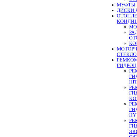
МУФТЫ
ДИСКИ 
ОТОПЛЕ
КОНДИ
МО
РА
ОТ
КО
МОТОР
СТЕКЛО
РЕМКО
ГИДРО
РЕ
ГИ
HI
РЕ
ГИ
KO
РЕ
ГИ
HY
РЕ
ГИ
ЭК
CA