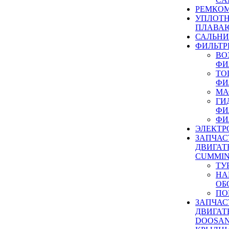
РЕМКОМ
УПЛОТ
ПЛАВА
САЛЬН
ФИЛЬТР
ВО
ФИ
ТО
ФИ
МА
ГИ
ФИ
ФИ
ЭЛЕКТР
ЗАПЧАС
ДВИГАТ
CUMMIN
ТУ
НА
ОБ
ПО
ЗАПЧАС
ДВИГАТ
DOOSAN