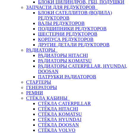
БЛОКИ ЦИЛИНДРОВ, ГБЦ, ПОДУШКИ
ЗАПЧАСТИ ДЛЯ РЕДУКТОРОВ
БЛОКИ САТЕЛЛИТОВ (ВОДИЛА)
РЕДУКТОРОВ
ВАЛЫ РЕДУКТОРОВ
ПОДШИПНИКИ РЕДУКТОРОВ
ШЕСТЕРНИ РЕДУКТОРОВ
КОРПУСА РЕДУКТОРОВ
ДРУГИЕ ДЕТАЛИ РЕДУКТОРОВ
РАДИАТОРЫ
РАДИАТОРЫ HITACHI
РАДИАТОРЫ KOMATSU
РАДИАТОРЫ CATERPILLAR, HYUNDAI,
DOOSAN
ПАТРУБКИ РАДИАТОРОВ
СТАРТЕРЫ
ГЕНЕРАТОРЫ
РЕМНИ
СТЁКЛА КАБИНЫ
СТЁКЛА CATERPILLAR
СТЁКЛА HITACHI
СТЁКЛА KOMATSU
СТЁКЛА HYUNDAI
СТЁКЛА DOOSAN
СТЁКЛА VOLVO