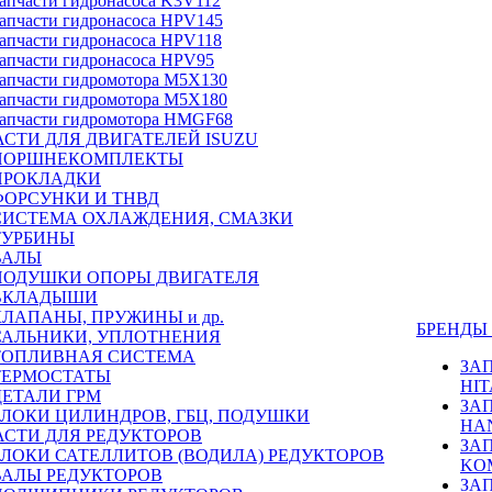
апчасти гидронасоса K3V112
апчасти гидронасоса HPV145
апчасти гидронасоса HPV118
апчасти гидронасоса HPV95
апчасти гидромотора M5X130
апчасти гидромотора M5X180
апчасти гидромотора HMGF68
СТИ ДЛЯ ДВИГАТЕЛЕЙ ISUZU
ПОРШНЕКОМПЛЕКТЫ
ПРОКЛАДКИ
ФОРСУНКИ И ТНВД
СИСТЕМА ОХЛАЖДЕНИЯ, СМАЗКИ
ТУРБИНЫ
ВАЛЫ
ПОДУШКИ ОПОРЫ ДВИГАТЕЛЯ
ВКЛАДЫШИ
КЛАПАНЫ, ПРУЖИНЫ и др.
БРЕНД
САЛЬНИКИ, УПЛОТНЕНИЯ
ТОПЛИВНАЯ СИСТЕМА
ЗА
ТЕРМОСТАТЫ
HIT
ДЕТАЛИ ГРМ
ЗА
БЛОКИ ЦИЛИНДРОВ, ГБЦ, ПОДУШКИ
HA
АСТИ ДЛЯ РЕДУКТОРОВ
ЗА
БЛОКИ САТЕЛЛИТОВ (ВОДИЛА) РЕДУКТОРОВ
KO
ВАЛЫ РЕДУКТОРОВ
ЗА