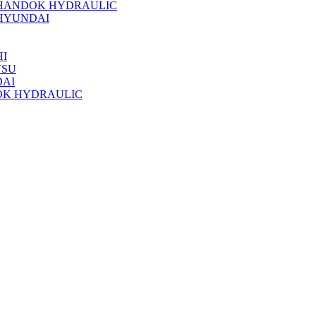
 HANDOK HYDRAULIC
HYUNDAI
I
TSU
DAI
OK HYDRAULIC