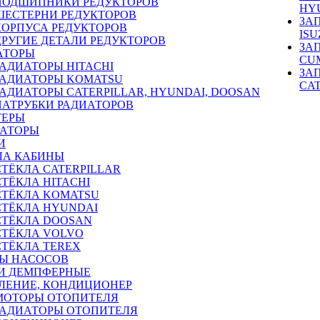
ПОДШИПНИКИ РЕДУКТОРОВ
HY
ШЕСТЕРНИ РЕДУКТОРОВ
ЗА
КОРПУСА РЕДУКТОРОВ
ISU
ДРУГИЕ ДЕТАЛИ РЕДУКТОРОВ
ЗА
АТОРЫ
CU
РАДИАТОРЫ HITACHI
ЗА
РАДИАТОРЫ KOMATSU
CA
РАДИАТОРЫ CATERPILLAR, HYUNDAI, DOOSAN
ПАТРУБКИ РАДИАТОРОВ
ТЕРЫ
РАТОРЫ
И
ЛА КАБИНЫ
СТЁКЛА CATERPILLAR
СТЁКЛА HITACHI
СТЁКЛА KOMATSU
СТЁКЛА HYUNDAI
СТЁКЛА DOOSAN
СТЁКЛА VOLVO
СТЁКЛА TEREX
Ы НАСОСОВ
И ДЕМПФЕРНЫЕ
ЛЕНИЕ, КОНДИЦИОНЕР
МОТОРЫ ОТОПИТЕЛЯ
РАДИАТОРЫ ОТОПИТЕЛЯ