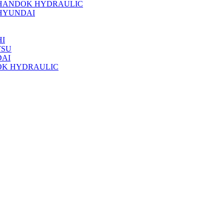
 HANDOK HYDRAULIC
HYUNDAI
I
TSU
DAI
OK HYDRAULIC