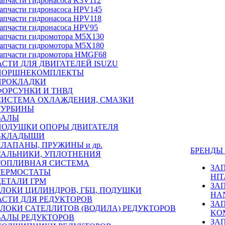
апчасти гидронасоса K3V112
апчасти гидронасоса HPV145
апчасти гидронасоса HPV118
апчасти гидронасоса HPV95
апчасти гидромотора M5X130
апчасти гидромотора M5X180
апчасти гидромотора HMGF68
СТИ ДЛЯ ДВИГАТЕЛЕЙ ISUZU
ПОРШНЕКОМПЛЕКТЫ
ПРОКЛАДКИ
ФОРСУНКИ И ТНВД
СИСТЕМА ОХЛАЖДЕНИЯ, СМАЗКИ
ТУРБИНЫ
ВАЛЫ
ПОДУШКИ ОПОРЫ ДВИГАТЕЛЯ
ВКЛАДЫШИ
КЛАПАНЫ, ПРУЖИНЫ и др.
БРЕНД
САЛЬНИКИ, УПЛОТНЕНИЯ
ТОПЛИВНАЯ СИСТЕМА
ЗА
ТЕРМОСТАТЫ
HIT
ДЕТАЛИ ГРМ
ЗА
БЛОКИ ЦИЛИНДРОВ, ГБЦ, ПОДУШКИ
HA
АСТИ ДЛЯ РЕДУКТОРОВ
ЗА
БЛОКИ САТЕЛЛИТОВ (ВОДИЛА) РЕДУКТОРОВ
KO
ВАЛЫ РЕДУКТОРОВ
ЗА