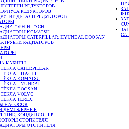
ПОДШИПНИКИ РЕДУКТОРОВ
HY
ШЕСТЕРНИ РЕДУКТОРОВ
ЗА
КОРПУСА РЕДУКТОРОВ
ISU
ДРУГИЕ ДЕТАЛИ РЕДУКТОРОВ
ЗА
АТОРЫ
CU
РАДИАТОРЫ HITACHI
ЗА
РАДИАТОРЫ KOMATSU
CA
РАДИАТОРЫ CATERPILLAR, HYUNDAI, DOOSAN
ПАТРУБКИ РАДИАТОРОВ
ТЕРЫ
РАТОРЫ
И
ЛА КАБИНЫ
СТЁКЛА CATERPILLAR
СТЁКЛА HITACHI
СТЁКЛА KOMATSU
СТЁКЛА HYUNDAI
СТЁКЛА DOOSAN
СТЁКЛА VOLVO
СТЁКЛА TEREX
Ы НАСОСОВ
И ДЕМПФЕРНЫЕ
ЛЕНИЕ, КОНДИЦИОНЕР
МОТОРЫ ОТОПИТЕЛЯ
РАДИАТОРЫ ОТОПИТЕЛЯ