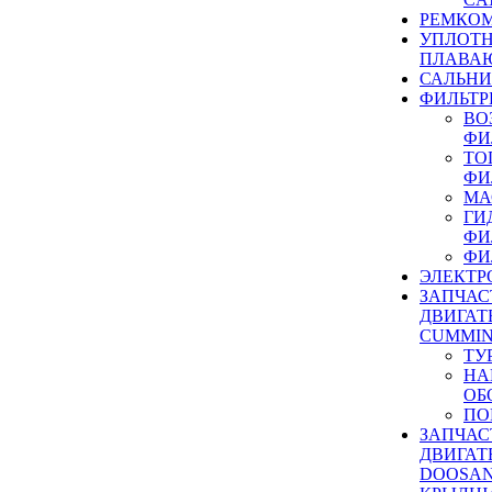
РЕМКОМ
УПЛОТ
ПЛАВА
САЛЬН
ФИЛЬТР
ВО
ФИ
ТО
ФИ
МА
ГИ
ФИ
ФИ
ЭЛЕКТР
ЗАПЧАС
ДВИГАТ
CUMMIN
ТУ
НА
ОБ
ПО
ЗАПЧАС
ДВИГАТ
DOOSAN