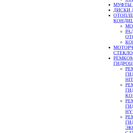
МУФТЫ
ДИСКИ 
ОТОПЛЕ
КОНДИ
МО
РА
ОТ
КО
МОТОР
СТЕКЛО
РЕМКО
ГИДРО
РЕ
ГИ
HI
РЕ
ГИ
KO
РЕ
ГИ
HY
РЕ
ГИ
ЭК
CA