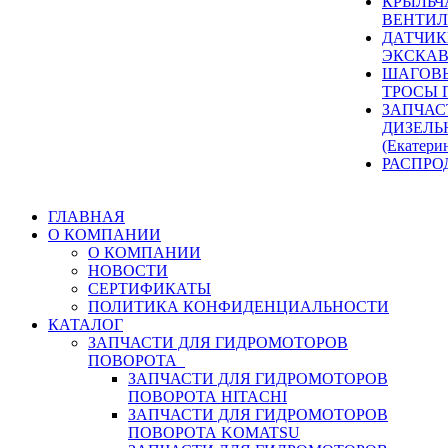
КРЫЛЬЧ
ВЕНТИЛ
ДАТЧИК
ЭКСКАВ
ШАГОВЫ
ТРОСЫ 
ЗАПЧАС
ДИЗЕЛЬ
(Екатери
РАСПРО
ГЛАВНАЯ
О КОМПАНИИ
О КОМПАНИИ
НОВОСТИ
СЕРТИФИКАТЫ
ПОЛИТИКА КОНФИДЕНЦИАЛЬНОСТИ
КАТАЛОГ
ЗАПЧАСТИ ДЛЯ ГИДРОМОТОРОВ
ПОВОРОТА
ЗАПЧАСТИ ДЛЯ ГИДРОМОТОРОВ
ПОВОРОТА HITACHI
ЗАПЧАСТИ ДЛЯ ГИДРОМОТОРОВ
ПОВОРОТА KOMATSU