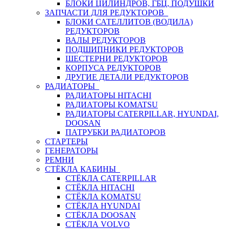
БЛОКИ ЦИЛИНДРОВ, ГБЦ, ПОДУШКИ
ЗАПЧАСТИ ДЛЯ РЕДУКТОРОВ
БЛОКИ САТЕЛЛИТОВ (ВОДИЛА)
РЕДУКТОРОВ
ВАЛЫ РЕДУКТОРОВ
ПОДШИПНИКИ РЕДУКТОРОВ
ШЕСТЕРНИ РЕДУКТОРОВ
КОРПУСА РЕДУКТОРОВ
ДРУГИЕ ДЕТАЛИ РЕДУКТОРОВ
РАДИАТОРЫ
РАДИАТОРЫ HITACHI
РАДИАТОРЫ KOMATSU
РАДИАТОРЫ CATERPILLAR, HYUNDAI,
DOOSAN
ПАТРУБКИ РАДИАТОРОВ
СТАРТЕРЫ
ГЕНЕРАТОРЫ
РЕМНИ
СТЁКЛА КАБИНЫ
СТЁКЛА CATERPILLAR
СТЁКЛА HITACHI
СТЁКЛА KOMATSU
СТЁКЛА HYUNDAI
СТЁКЛА DOOSAN
СТЁКЛА VOLVO