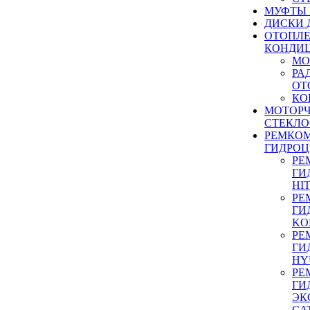
МУФТЫ
ДИСКИ 
ОТОПЛЕ
КОНДИ
МО
РА
ОТ
КО
МОТОР
СТЕКЛО
РЕМКО
ГИДРО
РЕ
ГИ
HI
РЕ
ГИ
KO
РЕ
ГИ
HY
РЕ
ГИ
ЭК
CA