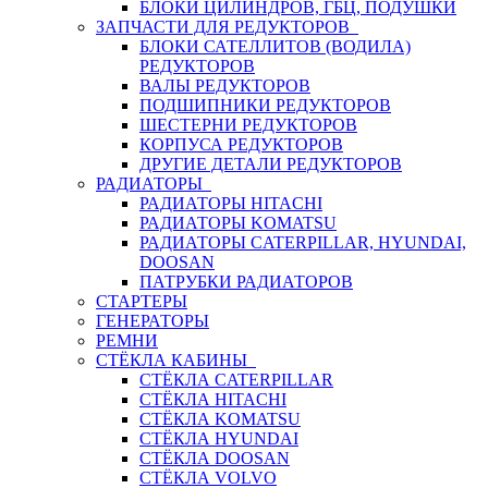
БЛОКИ ЦИЛИНДРОВ, ГБЦ, ПОДУШКИ
ЗАПЧАСТИ ДЛЯ РЕДУКТОРОВ
БЛОКИ САТЕЛЛИТОВ (ВОДИЛА)
РЕДУКТОРОВ
ВАЛЫ РЕДУКТОРОВ
ПОДШИПНИКИ РЕДУКТОРОВ
ШЕСТЕРНИ РЕДУКТОРОВ
КОРПУСА РЕДУКТОРОВ
ДРУГИЕ ДЕТАЛИ РЕДУКТОРОВ
РАДИАТОРЫ
РАДИАТОРЫ HITACHI
РАДИАТОРЫ KOMATSU
РАДИАТОРЫ CATERPILLAR, HYUNDAI,
DOOSAN
ПАТРУБКИ РАДИАТОРОВ
СТАРТЕРЫ
ГЕНЕРАТОРЫ
РЕМНИ
СТЁКЛА КАБИНЫ
СТЁКЛА CATERPILLAR
СТЁКЛА HITACHI
СТЁКЛА KOMATSU
СТЁКЛА HYUNDAI
СТЁКЛА DOOSAN
СТЁКЛА VOLVO