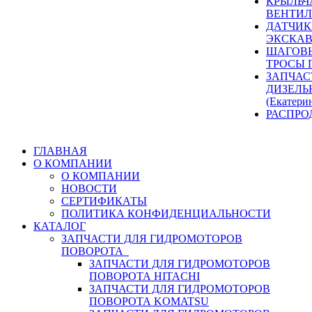
КРЫЛЬЧ
ВЕНТИЛ
ДАТЧИК
ЭКСКАВ
ШАГОВЫ
ТРОСЫ 
ЗАПЧАС
ДИЗЕЛЬ
(Екатери
РАСПРО
ГЛАВНАЯ
О КОМПАНИИ
О КОМПАНИИ
НОВОСТИ
СЕРТИФИКАТЫ
ПОЛИТИКА КОНФИДЕНЦИАЛЬНОСТИ
КАТАЛОГ
ЗАПЧАСТИ ДЛЯ ГИДРОМОТОРОВ
ПОВОРОТА
ЗАПЧАСТИ ДЛЯ ГИДРОМОТОРОВ
ПОВОРОТА HITACHI
ЗАПЧАСТИ ДЛЯ ГИДРОМОТОРОВ
ПОВОРОТА KOMATSU