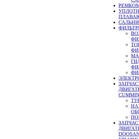
РЕМКОМ
УПЛОТ
ПЛАВА
САЛЬН
ФИЛЬТР
ВО
ФИ
ТО
ФИ
МА
ГИ
ФИ
ФИ
ЭЛЕКТР
ЗАПЧАС
ДВИГАТ
CUMMIN
ТУ
НА
ОБ
ПО
ЗАПЧАС
ДВИГАТ
DOOSAN