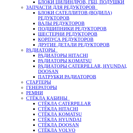
БЛОКИ ЦИЛИНДРОВ, ГБЦ, ПОДУШКИ
ЗАПЧАСТИ ДЛЯ РЕДУКТОРОВ
БЛОКИ САТЕЛЛИТОВ (ВОДИЛА)
РЕДУКТОРОВ
ВАЛЫ РЕДУКТОРОВ
ПОДШИПНИКИ РЕДУКТОРОВ
ШЕСТЕРНИ РЕДУКТОРОВ
КОРПУСА РЕДУКТОРОВ
ДРУГИЕ ДЕТАЛИ РЕДУКТОРОВ
РАДИАТОРЫ
РАДИАТОРЫ HITACHI
РАДИАТОРЫ KOMATSU
РАДИАТОРЫ CATERPILLAR, HYUNDAI,
DOOSAN
ПАТРУБКИ РАДИАТОРОВ
СТАРТЕРЫ
ГЕНЕРАТОРЫ
РЕМНИ
СТЁКЛА КАБИНЫ
СТЁКЛА CATERPILLAR
СТЁКЛА HITACHI
СТЁКЛА KOMATSU
СТЁКЛА HYUNDAI
СТЁКЛА DOOSAN
СТЁКЛА VOLVO