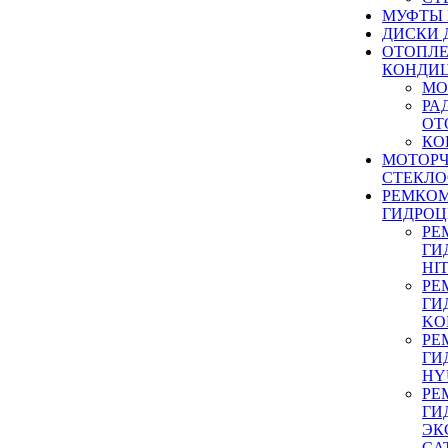
МУФТЫ
ДИСКИ 
ОТОПЛЕ
КОНДИ
МО
РА
ОТ
КО
МОТОР
СТЕКЛО
РЕМКО
ГИДРО
РЕ
ГИ
HI
РЕ
ГИ
KO
РЕ
ГИ
HY
РЕ
ГИ
ЭК
CA