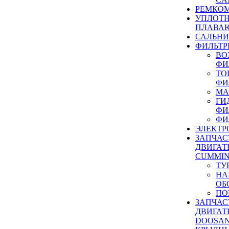
РЕМКОМ
УПЛОТ
ПЛАВА
САЛЬН
ФИЛЬТР
ВО
ФИ
ТО
ФИ
МА
ГИ
ФИ
ФИ
ЭЛЕКТР
ЗАПЧАС
ДВИГАТ
CUMMIN
ТУ
НА
ОБ
ПО
ЗАПЧАС
ДВИГАТ
DOOSAN