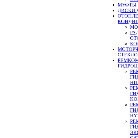
МУФТЫ
ДИСКИ 
ОТОПЛЕ
КОНДИ
МО
РА
ОТ
КО
МОТОР
СТЕКЛО
РЕМКО
ГИДРО
РЕ
ГИ
HI
РЕ
ГИ
KO
РЕ
ГИ
HY
РЕ
ГИ
ЭК
CA