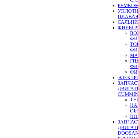
РЕМКОМ
УПЛОТ
ПЛАВА
САЛЬН
ФИЛЬТР
ВО
ФИ
ТО
ФИ
МА
ГИ
ФИ
ФИ
ЭЛЕКТР
ЗАПЧАС
ДВИГАТ
CUMMIN
ТУ
НА
ОБ
ПО
ЗАПЧАС
ДВИГАТ
DOOSAN