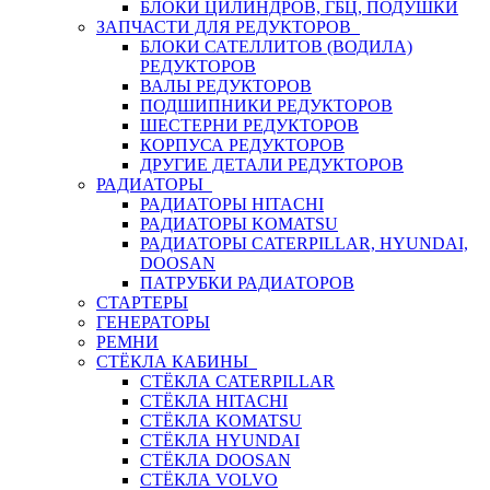
БЛОКИ ЦИЛИНДРОВ, ГБЦ, ПОДУШКИ
ЗАПЧАСТИ ДЛЯ РЕДУКТОРОВ
БЛОКИ САТЕЛЛИТОВ (ВОДИЛА)
РЕДУКТОРОВ
ВАЛЫ РЕДУКТОРОВ
ПОДШИПНИКИ РЕДУКТОРОВ
ШЕСТЕРНИ РЕДУКТОРОВ
КОРПУСА РЕДУКТОРОВ
ДРУГИЕ ДЕТАЛИ РЕДУКТОРОВ
РАДИАТОРЫ
РАДИАТОРЫ HITACHI
РАДИАТОРЫ KOMATSU
РАДИАТОРЫ CATERPILLAR, HYUNDAI,
DOOSAN
ПАТРУБКИ РАДИАТОРОВ
СТАРТЕРЫ
ГЕНЕРАТОРЫ
РЕМНИ
СТЁКЛА КАБИНЫ
СТЁКЛА CATERPILLAR
СТЁКЛА HITACHI
СТЁКЛА KOMATSU
СТЁКЛА HYUNDAI
СТЁКЛА DOOSAN
СТЁКЛА VOLVO