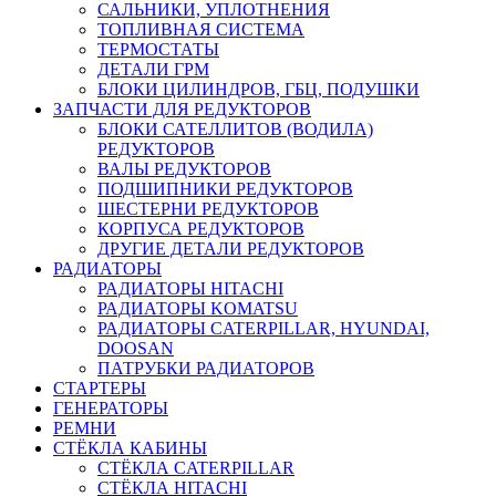
САЛЬНИКИ, УПЛОТНЕНИЯ
ТОПЛИВНАЯ СИСТЕМА
ТЕРМОСТАТЫ
ДЕТАЛИ ГРМ
БЛОКИ ЦИЛИНДРОВ, ГБЦ, ПОДУШКИ
ЗАПЧАСТИ ДЛЯ РЕДУКТОРОВ
БЛОКИ САТЕЛЛИТОВ (ВОДИЛА)
РЕДУКТОРОВ
ВАЛЫ РЕДУКТОРОВ
ПОДШИПНИКИ РЕДУКТОРОВ
ШЕСТЕРНИ РЕДУКТОРОВ
КОРПУСА РЕДУКТОРОВ
ДРУГИЕ ДЕТАЛИ РЕДУКТОРОВ
РАДИАТОРЫ
РАДИАТОРЫ HITACHI
РАДИАТОРЫ KOMATSU
РАДИАТОРЫ CATERPILLAR, HYUNDAI,
DOOSAN
ПАТРУБКИ РАДИАТОРОВ
СТАРТЕРЫ
ГЕНЕРАТОРЫ
РЕМНИ
СТЁКЛА КАБИНЫ
СТЁКЛА CATERPILLAR
СТЁКЛА HITACHI