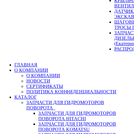
КРЫЛЬЧ
ВЕНТИЛ
ДАТЧИК
ЭКСКАВ
ШАГОВЫ
ТРОСЫ 
ЗАПЧАС
ДИЗЕЛЬ
(Екатери
РАСПРО
ГЛАВНАЯ
О КОМПАНИИ
О КОМПАНИИ
НОВОСТИ
СЕРТИФИКАТЫ
ПОЛИТИКА КОНФИДЕНЦИАЛЬНОСТИ
КАТАЛОГ
ЗАПЧАСТИ ДЛЯ ГИДРОМОТОРОВ
ПОВОРОТА
ЗАПЧАСТИ ДЛЯ ГИДРОМОТОРОВ
ПОВОРОТА HITACHI
ЗАПЧАСТИ ДЛЯ ГИДРОМОТОРОВ
ПОВОРОТА KOMATSU