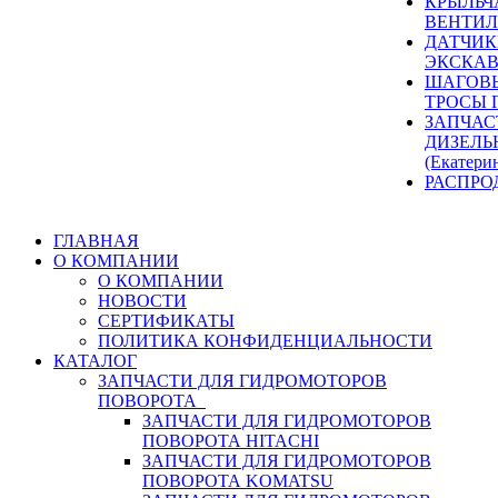
КРЫЛЬЧ
ВЕНТИЛ
ДАТЧИК
ЭКСКАВ
ШАГОВЫ
ТРОСЫ 
ЗАПЧАС
ДИЗЕЛЬ
(Екатери
РАСПРО
ГЛАВНАЯ
О КОМПАНИИ
О КОМПАНИИ
НОВОСТИ
СЕРТИФИКАТЫ
ПОЛИТИКА КОНФИДЕНЦИАЛЬНОСТИ
КАТАЛОГ
ЗАПЧАСТИ ДЛЯ ГИДРОМОТОРОВ
ПОВОРОТА
ЗАПЧАСТИ ДЛЯ ГИДРОМОТОРОВ
ПОВОРОТА HITACHI
ЗАПЧАСТИ ДЛЯ ГИДРОМОТОРОВ
ПОВОРОТА KOMATSU