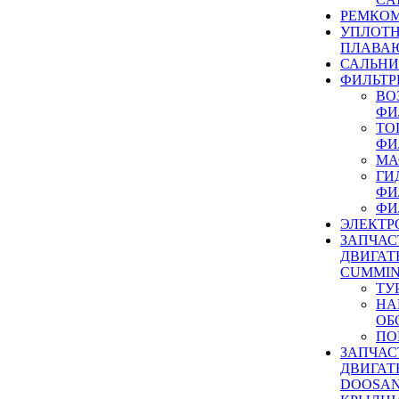
РЕМКОМ
УПЛОТ
ПЛАВА
САЛЬН
ФИЛЬТР
ВО
ФИ
ТО
ФИ
МА
ГИ
ФИ
ФИ
ЭЛЕКТР
ЗАПЧАС
ДВИГАТ
CUMMIN
ТУ
НА
ОБ
ПО
ЗАПЧАС
ДВИГАТ
DOOSAN