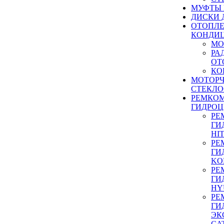
МУФТЫ
ДИСКИ 
ОТОПЛЕ
КОНДИ
МО
РА
ОТ
КО
МОТОР
СТЕКЛО
РЕМКО
ГИДРО
РЕ
ГИ
HI
РЕ
ГИ
KO
РЕ
ГИ
HY
РЕ
ГИ
ЭК
CA