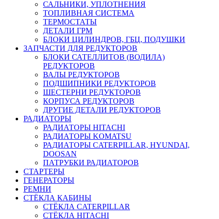
САЛЬНИКИ, УПЛОТНЕНИЯ
ТОПЛИВНАЯ СИСТЕМА
ТЕРМОСТАТЫ
ДЕТАЛИ ГРМ
БЛОКИ ЦИЛИНДРОВ, ГБЦ, ПОДУШКИ
ЗАПЧАСТИ ДЛЯ РЕДУКТОРОВ
БЛОКИ САТЕЛЛИТОВ (ВОДИЛА)
РЕДУКТОРОВ
ВАЛЫ РЕДУКТОРОВ
ПОДШИПНИКИ РЕДУКТОРОВ
ШЕСТЕРНИ РЕДУКТОРОВ
КОРПУСА РЕДУКТОРОВ
ДРУГИЕ ДЕТАЛИ РЕДУКТОРОВ
РАДИАТОРЫ
РАДИАТОРЫ HITACHI
РАДИАТОРЫ KOMATSU
РАДИАТОРЫ CATERPILLAR, HYUNDAI,
DOOSAN
ПАТРУБКИ РАДИАТОРОВ
СТАРТЕРЫ
ГЕНЕРАТОРЫ
РЕМНИ
СТЁКЛА КАБИНЫ
СТЁКЛА CATERPILLAR
СТЁКЛА HITACHI