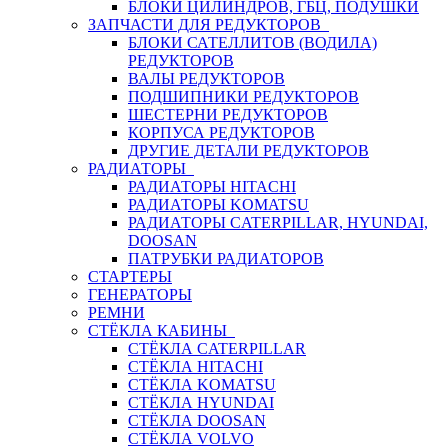
БЛОКИ ЦИЛИНДРОВ, ГБЦ, ПОДУШКИ
ЗАПЧАСТИ ДЛЯ РЕДУКТОРОВ
БЛОКИ САТЕЛЛИТОВ (ВОДИЛА)
РЕДУКТОРОВ
ВАЛЫ РЕДУКТОРОВ
ПОДШИПНИКИ РЕДУКТОРОВ
ШЕСТЕРНИ РЕДУКТОРОВ
КОРПУСА РЕДУКТОРОВ
ДРУГИЕ ДЕТАЛИ РЕДУКТОРОВ
РАДИАТОРЫ
РАДИАТОРЫ HITACHI
РАДИАТОРЫ KOMATSU
РАДИАТОРЫ CATERPILLAR, HYUNDAI,
DOOSAN
ПАТРУБКИ РАДИАТОРОВ
СТАРТЕРЫ
ГЕНЕРАТОРЫ
РЕМНИ
СТЁКЛА КАБИНЫ
СТЁКЛА CATERPILLAR
СТЁКЛА HITACHI
СТЁКЛА KOMATSU
СТЁКЛА HYUNDAI
СТЁКЛА DOOSAN
СТЁКЛА VOLVO