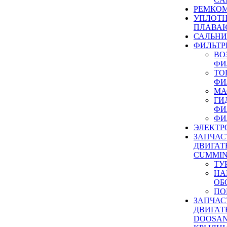
РЕМКОМ
УПЛОТ
ПЛАВА
САЛЬН
ФИЛЬТР
ВО
ФИ
ТО
ФИ
МА
ГИ
ФИ
ФИ
ЭЛЕКТР
ЗАПЧАС
ДВИГАТ
CUMMIN
ТУ
НА
ОБ
ПО
ЗАПЧАС
ДВИГАТ
DOOSAN