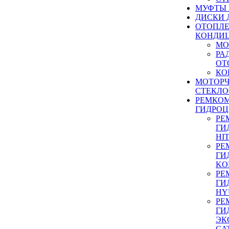
МУФТЫ
ДИСКИ 
ОТОПЛЕ
КОНДИ
МО
РА
ОТ
КО
МОТОР
СТЕКЛО
РЕМКО
ГИДРО
РЕ
ГИ
HI
РЕ
ГИ
KO
РЕ
ГИ
HY
РЕ
ГИ
ЭК
CA