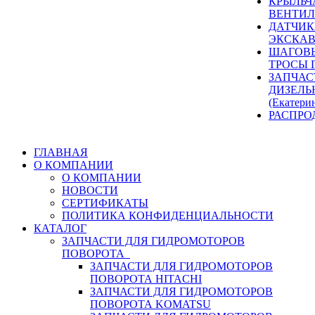
КРЫЛЬЧ
ВЕНТИЛ
ДАТЧИК
ЭКСКАВ
ШАГОВЫ
ТРОСЫ 
ЗАПЧАС
ДИЗЕЛЬ
(Екатери
РАСПРО
ГЛАВНАЯ
О КОМПАНИИ
О КОМПАНИИ
НОВОСТИ
СЕРТИФИКАТЫ
ПОЛИТИКА КОНФИДЕНЦИАЛЬНОСТИ
КАТАЛОГ
ЗАПЧАСТИ ДЛЯ ГИДРОМОТОРОВ
ПОВОРОТА
ЗАПЧАСТИ ДЛЯ ГИДРОМОТОРОВ
ПОВОРОТА HITACHI
ЗАПЧАСТИ ДЛЯ ГИДРОМОТОРОВ
ПОВОРОТА KOMATSU