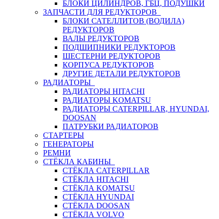
БЛОКИ ЦИЛИНДРОВ, ГБЦ, ПОДУШКИ
ЗАПЧАСТИ ДЛЯ РЕДУКТОРОВ
БЛОКИ САТЕЛЛИТОВ (ВОДИЛА)
РЕДУКТОРОВ
ВАЛЫ РЕДУКТОРОВ
ПОДШИПНИКИ РЕДУКТОРОВ
ШЕСТЕРНИ РЕДУКТОРОВ
КОРПУСА РЕДУКТОРОВ
ДРУГИЕ ДЕТАЛИ РЕДУКТОРОВ
РАДИАТОРЫ
РАДИАТОРЫ HITACHI
РАДИАТОРЫ KOMATSU
РАДИАТОРЫ CATERPILLAR, HYUNDAI,
DOOSAN
ПАТРУБКИ РАДИАТОРОВ
СТАРТЕРЫ
ГЕНЕРАТОРЫ
РЕМНИ
СТЁКЛА КАБИНЫ
СТЁКЛА CATERPILLAR
СТЁКЛА HITACHI
СТЁКЛА KOMATSU
СТЁКЛА HYUNDAI
СТЁКЛА DOOSAN
СТЁКЛА VOLVO