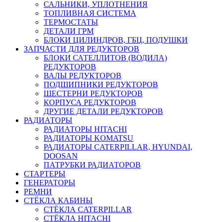
САЛЬНИКИ, УПЛОТНЕНИЯ
ТОПЛИВНАЯ СИСТЕМА
ТЕРМОСТАТЫ
ДЕТАЛИ ГРМ
БЛОКИ ЦИЛИНДРОВ, ГБЦ, ПОДУШКИ
ЗАПЧАСТИ ДЛЯ РЕДУКТОРОВ
БЛОКИ САТЕЛЛИТОВ (ВОДИЛА)
РЕДУКТОРОВ
ВАЛЫ РЕДУКТОРОВ
ПОДШИПНИКИ РЕДУКТОРОВ
ШЕСТЕРНИ РЕДУКТОРОВ
КОРПУСА РЕДУКТОРОВ
ДРУГИЕ ДЕТАЛИ РЕДУКТОРОВ
РАДИАТОРЫ
РАДИАТОРЫ HITACHI
РАДИАТОРЫ KOMATSU
РАДИАТОРЫ CATERPILLAR, HYUNDAI,
DOOSAN
ПАТРУБКИ РАДИАТОРОВ
СТАРТЕРЫ
ГЕНЕРАТОРЫ
РЕМНИ
СТЁКЛА КАБИНЫ
СТЁКЛА CATERPILLAR
СТЁКЛА HITACHI