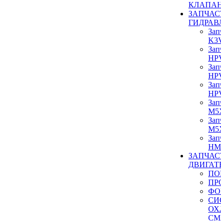
КЛАПА
ЗАПЧАС
ГИДРАВ
Зап
K3
Зап
HP
Зап
HP
Зап
HP
Зап
M5
Зап
M5
Зап
HM
ЗАПЧАС
ДВИГАТ
ПО
ПР
ФО
СИ
ОХ
СМ