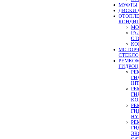
МУФТЫ
ДИСКИ 
ОТОПЛЕ
КОНДИ
МО
РА
ОТ
КО
МОТОР
СТЕКЛО
РЕМКО
ГИДРО
РЕ
ГИ
HI
РЕ
ГИ
KO
РЕ
ГИ
HY
РЕ
ГИ
ЭК
CA