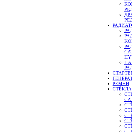
КО
РЕ
ДР
РЕ
РАДИАТ
РА
РА
KO
РА
CA
HY
ПА
РА
СТАРТЕ
ГЕНЕРА
РЕМНИ
СТЁКЛА
СТ
CA
СТ
СТ
СТ
СТ
СТ
СТ