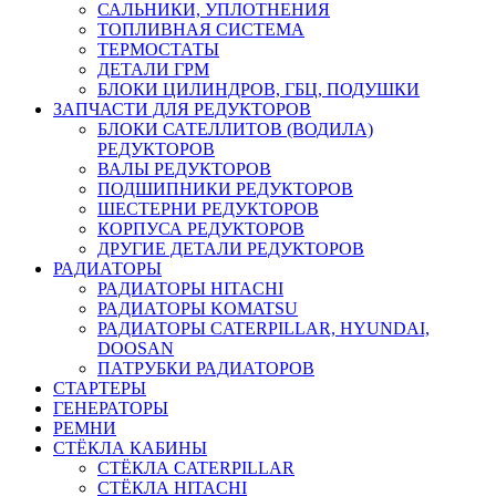
САЛЬНИКИ, УПЛОТНЕНИЯ
ТОПЛИВНАЯ СИСТЕМА
ТЕРМОСТАТЫ
ДЕТАЛИ ГРМ
БЛОКИ ЦИЛИНДРОВ, ГБЦ, ПОДУШКИ
ЗАПЧАСТИ ДЛЯ РЕДУКТОРОВ
БЛОКИ САТЕЛЛИТОВ (ВОДИЛА)
РЕДУКТОРОВ
ВАЛЫ РЕДУКТОРОВ
ПОДШИПНИКИ РЕДУКТОРОВ
ШЕСТЕРНИ РЕДУКТОРОВ
КОРПУСА РЕДУКТОРОВ
ДРУГИЕ ДЕТАЛИ РЕДУКТОРОВ
РАДИАТОРЫ
РАДИАТОРЫ HITACHI
РАДИАТОРЫ KOMATSU
РАДИАТОРЫ CATERPILLAR, HYUNDAI,
DOOSAN
ПАТРУБКИ РАДИАТОРОВ
СТАРТЕРЫ
ГЕНЕРАТОРЫ
РЕМНИ
СТЁКЛА КАБИНЫ
СТЁКЛА CATERPILLAR
СТЁКЛА HITACHI