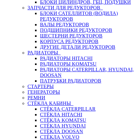
БЛОКИ ЦИЛИНДРОВ, ГБЦ, ПОДУШКИ
ЗАПЧАСТИ ДЛЯ РЕДУКТОРОВ
БЛОКИ САТЕЛЛИТОВ (ВОДИЛА)
РЕДУКТОРОВ
ВАЛЫ РЕДУКТОРОВ
ПОДШИПНИКИ РЕДУКТОРОВ
ШЕСТЕРНИ РЕДУКТОРОВ
КОРПУСА РЕДУКТОРОВ
ДРУГИЕ ДЕТАЛИ РЕДУКТОРОВ
РАДИАТОРЫ
РАДИАТОРЫ HITACHI
РАДИАТОРЫ KOMATSU
РАДИАТОРЫ CATERPILLAR, HYUNDAI,
DOOSAN
ПАТРУБКИ РАДИАТОРОВ
СТАРТЕРЫ
ГЕНЕРАТОРЫ
РЕМНИ
СТЁКЛА КАБИНЫ
СТЁКЛА CATERPILLAR
СТЁКЛА HITACHI
СТЁКЛА KOMATSU
СТЁКЛА HYUNDAI
СТЁКЛА DOOSAN
СТЁКЛА VOLVO