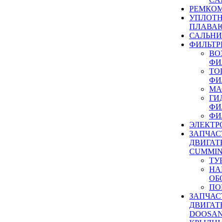
РЕМКОМ
УПЛОТ
ПЛАВА
САЛЬН
ФИЛЬТР
ВО
ФИ
ТО
ФИ
МА
ГИ
ФИ
ФИ
ЭЛЕКТР
ЗАПЧАС
ДВИГАТ
CUMMIN
ТУ
НА
ОБ
ПО
ЗАПЧАС
ДВИГАТ
DOOSAN