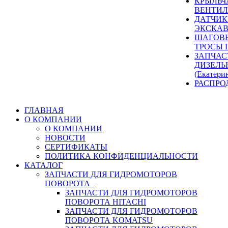
КРЫЛЬЧ
ВЕНТИЛ
ДАТЧИК
ЭКСКАВ
ШАГОВЫ
ТРОСЫ 
ЗАПЧАС
ДИЗЕЛЬ
(Екатери
РАСПРО
ГЛАВНАЯ
О КОМПАНИИ
О КОМПАНИИ
НОВОСТИ
СЕРТИФИКАТЫ
ПОЛИТИКА КОНФИДЕНЦИАЛЬНОСТИ
КАТАЛОГ
ЗАПЧАСТИ ДЛЯ ГИДРОМОТОРОВ
ПОВОРОТА
ЗАПЧАСТИ ДЛЯ ГИДРОМОТОРОВ
ПОВОРОТА HITACHI
ЗАПЧАСТИ ДЛЯ ГИДРОМОТОРОВ
ПОВОРОТА KOMATSU