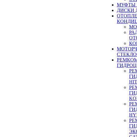
МУФТЫ
ДИСКИ 
ОТОПЛЕ
КОНДИ
МО
РА
ОТ
КО
МОТОР
СТЕКЛО
РЕМКО
ГИДРО
РЕ
ГИ
HI
РЕ
ГИ
KO
РЕ
ГИ
HY
РЕ
ГИ
ЭК
CA