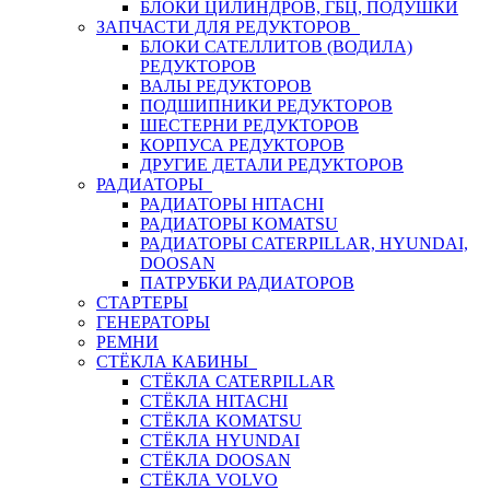
БЛОКИ ЦИЛИНДРОВ, ГБЦ, ПОДУШКИ
ЗАПЧАСТИ ДЛЯ РЕДУКТОРОВ
БЛОКИ САТЕЛЛИТОВ (ВОДИЛА)
РЕДУКТОРОВ
ВАЛЫ РЕДУКТОРОВ
ПОДШИПНИКИ РЕДУКТОРОВ
ШЕСТЕРНИ РЕДУКТОРОВ
КОРПУСА РЕДУКТОРОВ
ДРУГИЕ ДЕТАЛИ РЕДУКТОРОВ
РАДИАТОРЫ
РАДИАТОРЫ HITACHI
РАДИАТОРЫ KOMATSU
РАДИАТОРЫ CATERPILLAR, HYUNDAI,
DOOSAN
ПАТРУБКИ РАДИАТОРОВ
СТАРТЕРЫ
ГЕНЕРАТОРЫ
РЕМНИ
СТЁКЛА КАБИНЫ
СТЁКЛА CATERPILLAR
СТЁКЛА HITACHI
СТЁКЛА KOMATSU
СТЁКЛА HYUNDAI
СТЁКЛА DOOSAN
СТЁКЛА VOLVO