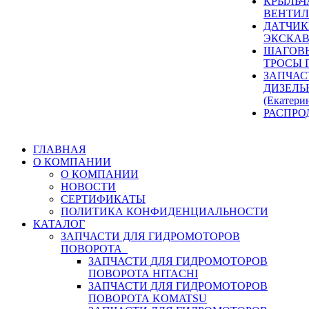
КРЫЛЬЧ
ВЕНТИЛ
ДАТЧИК
ЭКСКАВ
ШАГОВЫ
ТРОСЫ 
ЗАПЧАС
ДИЗЕЛЬ
(Екатери
РАСПРО
ГЛАВНАЯ
О КОМПАНИИ
О КОМПАНИИ
НОВОСТИ
СЕРТИФИКАТЫ
ПОЛИТИКА КОНФИДЕНЦИАЛЬНОСТИ
КАТАЛОГ
ЗАПЧАСТИ ДЛЯ ГИДРОМОТОРОВ
ПОВОРОТА
ЗАПЧАСТИ ДЛЯ ГИДРОМОТОРОВ
ПОВОРОТА HITACHI
ЗАПЧАСТИ ДЛЯ ГИДРОМОТОРОВ
ПОВОРОТА KOMATSU