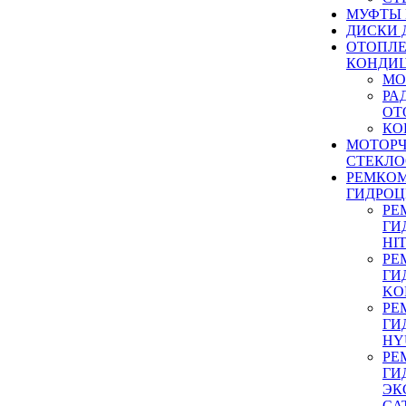
МУФТЫ
ДИСКИ 
ОТОПЛЕ
КОНДИ
МО
РА
ОТ
КО
МОТОР
СТЕКЛО
РЕМКО
ГИДРО
РЕ
ГИ
HI
РЕ
ГИ
KO
РЕ
ГИ
HY
РЕ
ГИ
ЭК
CA