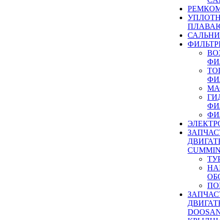
РЕМКОМ
УПЛОТ
ПЛАВА
САЛЬН
ФИЛЬТР
ВО
ФИ
ТО
ФИ
МА
ГИ
ФИ
ФИ
ЭЛЕКТР
ЗАПЧАС
ДВИГАТ
CUMMIN
ТУ
НА
ОБ
ПО
ЗАПЧАС
ДВИГАТ
DOOSAN