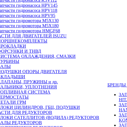
апчасти гидронасоса K3V112
апчасти гидронасоса HPV145
апчасти гидронасоса HPV118
апчасти гидронасоса HPV95
апчасти гидромотора M5X130
апчасти гидромотора M5X180
апчасти гидромотора HMGF68
СТИ ДЛЯ ДВИГАТЕЛЕЙ ISUZU
ПОРШНЕКОМПЛЕКТЫ
ПРОКЛАДКИ
ФОРСУНКИ И ТНВД
СИСТЕМА ОХЛАЖДЕНИЯ, СМАЗКИ
ТУРБИНЫ
ВАЛЫ
ПОДУШКИ ОПОРЫ ДВИГАТЕЛЯ
ВКЛАДЫШИ
КЛАПАНЫ, ПРУЖИНЫ и др.
БРЕНД
САЛЬНИКИ, УПЛОТНЕНИЯ
ТОПЛИВНАЯ СИСТЕМА
ЗА
ТЕРМОСТАТЫ
HIT
ДЕТАЛИ ГРМ
ЗА
БЛОКИ ЦИЛИНДРОВ, ГБЦ, ПОДУШКИ
HA
АСТИ ДЛЯ РЕДУКТОРОВ
ЗА
БЛОКИ САТЕЛЛИТОВ (ВОДИЛА) РЕДУКТОРОВ
KO
ВАЛЫ РЕДУКТОРОВ
ЗА