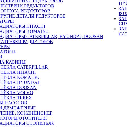
ПОДШИПНИКИ РЕДУКТОРОВ
HY
ШЕСТЕРНИ РЕДУКТОРОВ
ЗА
КОРПУСА РЕДУКТОРОВ
ISU
ДРУГИЕ ДЕТАЛИ РЕДУКТОРОВ
ЗА
АТОРЫ
CU
РАДИАТОРЫ HITACHI
ЗА
РАДИАТОРЫ KOMATSU
CA
РАДИАТОРЫ CATERPILLAR, HYUNDAI, DOOSAN
ПАТРУБКИ РАДИАТОРОВ
ТЕРЫ
РАТОРЫ
И
ЛА КАБИНЫ
СТЁКЛА CATERPILLAR
СТЁКЛА HITACHI
СТЁКЛА KOMATSU
СТЁКЛА HYUNDAI
СТЁКЛА DOOSAN
СТЁКЛА VOLVO
СТЁКЛА TEREX
Ы НАСОСОВ
И ДЕМПФЕРНЫЕ
ЛЕНИЕ, КОНДИЦИОНЕР
МОТОРЫ ОТОПИТЕЛЯ
РАДИАТОРЫ ОТОПИТЕЛЯ