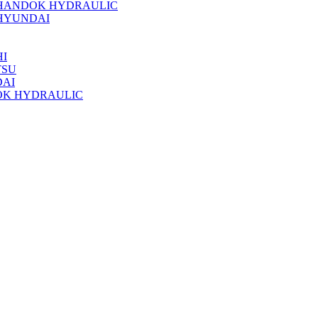
 HANDOK HYDRAULIC
HYUNDAI
I
TSU
DAI
OK HYDRAULIC