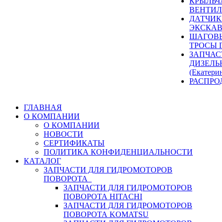
КРЫЛЬЧ
ВЕНТИЛ
ДАТЧИК
ЭКСКАВ
ШАГОВЫ
ТРОСЫ 
ЗАПЧАС
ДИЗЕЛЬ
(Екатери
РАСПРО
ГЛАВНАЯ
О КОМПАНИИ
О КОМПАНИИ
НОВОСТИ
СЕРТИФИКАТЫ
ПОЛИТИКА КОНФИДЕНЦИАЛЬНОСТИ
КАТАЛОГ
ЗАПЧАСТИ ДЛЯ ГИДРОМОТОРОВ
ПОВОРОТА
ЗАПЧАСТИ ДЛЯ ГИДРОМОТОРОВ
ПОВОРОТА HITACHI
ЗАПЧАСТИ ДЛЯ ГИДРОМОТОРОВ
ПОВОРОТА KOMATSU