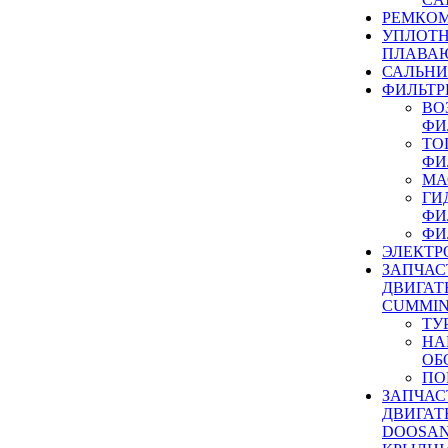
РЕМКОМ
УПЛОТ
ПЛАВА
САЛЬН
ФИЛЬТР
ВО
ФИ
ТО
ФИ
МА
ГИ
ФИ
ФИ
ЭЛЕКТР
ЗАПЧАС
ДВИГАТ
CUMMIN
ТУ
НА
ОБ
ПО
ЗАПЧАС
ДВИГАТ
DOOSAN