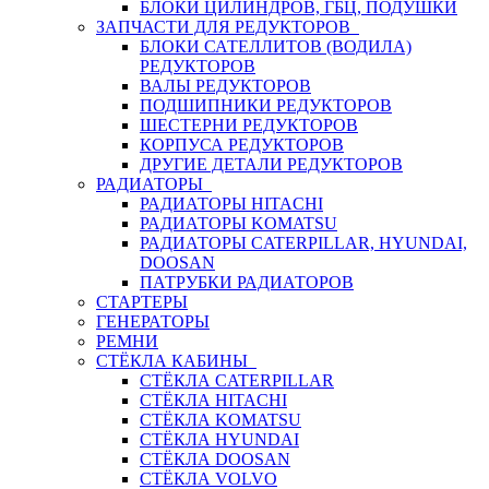
БЛОКИ ЦИЛИНДРОВ, ГБЦ, ПОДУШКИ
ЗАПЧАСТИ ДЛЯ РЕДУКТОРОВ
БЛОКИ САТЕЛЛИТОВ (ВОДИЛА)
РЕДУКТОРОВ
ВАЛЫ РЕДУКТОРОВ
ПОДШИПНИКИ РЕДУКТОРОВ
ШЕСТЕРНИ РЕДУКТОРОВ
КОРПУСА РЕДУКТОРОВ
ДРУГИЕ ДЕТАЛИ РЕДУКТОРОВ
РАДИАТОРЫ
РАДИАТОРЫ HITACHI
РАДИАТОРЫ KOMATSU
РАДИАТОРЫ CATERPILLAR, HYUNDAI,
DOOSAN
ПАТРУБКИ РАДИАТОРОВ
СТАРТЕРЫ
ГЕНЕРАТОРЫ
РЕМНИ
СТЁКЛА КАБИНЫ
СТЁКЛА CATERPILLAR
СТЁКЛА HITACHI
СТЁКЛА KOMATSU
СТЁКЛА HYUNDAI
СТЁКЛА DOOSAN
СТЁКЛА VOLVO