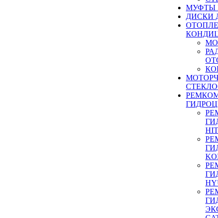
МУФТЫ
ДИСКИ 
ОТОПЛЕ
КОНДИ
МО
РА
ОТ
КО
МОТОР
СТЕКЛО
РЕМКО
ГИДРО
РЕ
ГИ
HI
РЕ
ГИ
KO
РЕ
ГИ
HY
РЕ
ГИ
ЭК
CA