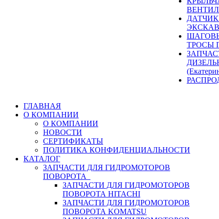
КРЫЛЬЧ
ВЕНТИЛ
ДАТЧИК
ЭКСКАВ
ШАГОВЫ
ТРОСЫ 
ЗАПЧАС
ДИЗЕЛЬ
(Екатери
РАСПРО
ГЛАВНАЯ
О КОМПАНИИ
О КОМПАНИИ
НОВОСТИ
СЕРТИФИКАТЫ
ПОЛИТИКА КОНФИДЕНЦИАЛЬНОСТИ
КАТАЛОГ
ЗАПЧАСТИ ДЛЯ ГИДРОМОТОРОВ
ПОВОРОТА
ЗАПЧАСТИ ДЛЯ ГИДРОМОТОРОВ
ПОВОРОТА HITACHI
ЗАПЧАСТИ ДЛЯ ГИДРОМОТОРОВ
ПОВОРОТА KOMATSU