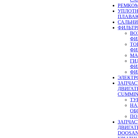
РЕМКОМ
УПЛОТ
ПЛАВА
САЛЬН
ФИЛЬТР
ВО
ФИ
ТО
ФИ
МА
ГИ
ФИ
ФИ
ЭЛЕКТР
ЗАПЧАС
ДВИГАТ
CUMMIN
ТУ
НА
ОБ
ПО
ЗАПЧАС
ДВИГАТ
DOOSAN