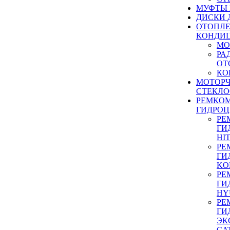
МУФТЫ
ДИСКИ 
ОТОПЛЕ
КОНДИ
МО
РА
ОТ
КО
МОТОР
СТЕКЛО
РЕМКО
ГИДРО
РЕ
ГИ
HI
РЕ
ГИ
KO
РЕ
ГИ
HY
РЕ
ГИ
ЭК
CA