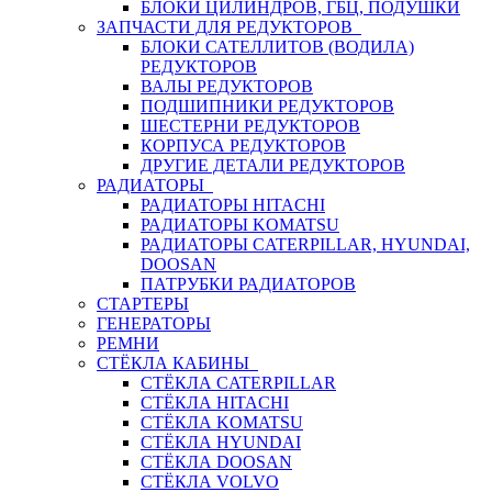
БЛОКИ ЦИЛИНДРОВ, ГБЦ, ПОДУШКИ
ЗАПЧАСТИ ДЛЯ РЕДУКТОРОВ
БЛОКИ САТЕЛЛИТОВ (ВОДИЛА)
РЕДУКТОРОВ
ВАЛЫ РЕДУКТОРОВ
ПОДШИПНИКИ РЕДУКТОРОВ
ШЕСТЕРНИ РЕДУКТОРОВ
КОРПУСА РЕДУКТОРОВ
ДРУГИЕ ДЕТАЛИ РЕДУКТОРОВ
РАДИАТОРЫ
РАДИАТОРЫ HITACHI
РАДИАТОРЫ KOMATSU
РАДИАТОРЫ CATERPILLAR, HYUNDAI,
DOOSAN
ПАТРУБКИ РАДИАТОРОВ
СТАРТЕРЫ
ГЕНЕРАТОРЫ
РЕМНИ
СТЁКЛА КАБИНЫ
СТЁКЛА CATERPILLAR
СТЁКЛА HITACHI
СТЁКЛА KOMATSU
СТЁКЛА HYUNDAI
СТЁКЛА DOOSAN
СТЁКЛА VOLVO