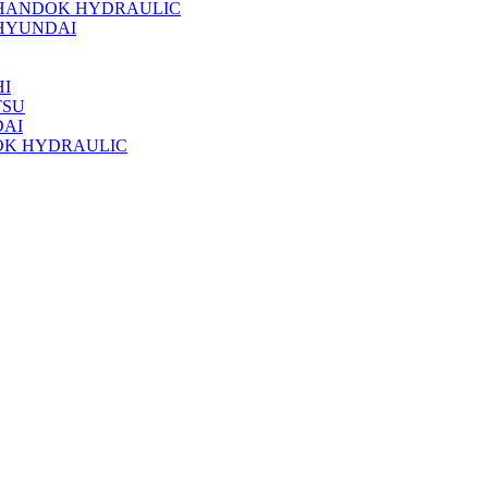
 HANDOK HYDRAULIC
HYUNDAI
I
TSU
DAI
OK HYDRAULIC