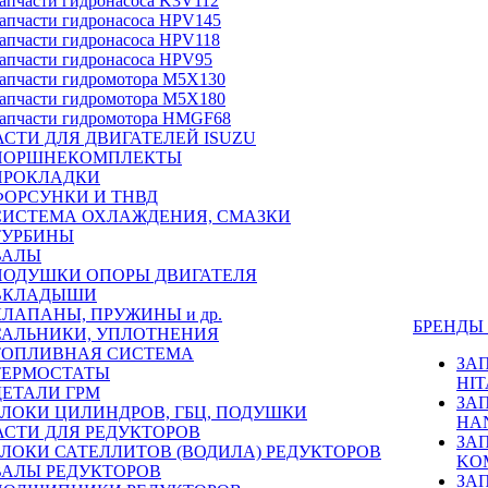
апчасти гидронасоса K3V112
апчасти гидронасоса HPV145
апчасти гидронасоса HPV118
апчасти гидронасоса HPV95
апчасти гидромотора M5X130
апчасти гидромотора M5X180
апчасти гидромотора HMGF68
СТИ ДЛЯ ДВИГАТЕЛЕЙ ISUZU
ПОРШНЕКОМПЛЕКТЫ
ПРОКЛАДКИ
ФОРСУНКИ И ТНВД
СИСТЕМА ОХЛАЖДЕНИЯ, СМАЗКИ
ТУРБИНЫ
ВАЛЫ
ПОДУШКИ ОПОРЫ ДВИГАТЕЛЯ
ВКЛАДЫШИ
КЛАПАНЫ, ПРУЖИНЫ и др.
БРЕНД
САЛЬНИКИ, УПЛОТНЕНИЯ
ТОПЛИВНАЯ СИСТЕМА
ЗА
ТЕРМОСТАТЫ
HIT
ДЕТАЛИ ГРМ
ЗА
БЛОКИ ЦИЛИНДРОВ, ГБЦ, ПОДУШКИ
HA
АСТИ ДЛЯ РЕДУКТОРОВ
ЗА
БЛОКИ САТЕЛЛИТОВ (ВОДИЛА) РЕДУКТОРОВ
KO
ВАЛЫ РЕДУКТОРОВ
ЗА