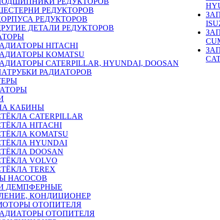
ПОДШИПНИКИ РЕДУКТОРОВ
HY
ШЕСТЕРНИ РЕДУКТОРОВ
ЗА
КОРПУСА РЕДУКТОРОВ
ISU
ДРУГИЕ ДЕТАЛИ РЕДУКТОРОВ
ЗА
АТОРЫ
CU
РАДИАТОРЫ HITACHI
ЗА
РАДИАТОРЫ KOMATSU
CA
РАДИАТОРЫ CATERPILLAR, HYUNDAI, DOOSAN
ПАТРУБКИ РАДИАТОРОВ
ТЕРЫ
РАТОРЫ
И
ЛА КАБИНЫ
СТЁКЛА CATERPILLAR
СТЁКЛА HITACHI
СТЁКЛА KOMATSU
СТЁКЛА HYUNDAI
СТЁКЛА DOOSAN
СТЁКЛА VOLVO
СТЁКЛА TEREX
Ы НАСОСОВ
И ДЕМПФЕРНЫЕ
ЛЕНИЕ, КОНДИЦИОНЕР
МОТОРЫ ОТОПИТЕЛЯ
РАДИАТОРЫ ОТОПИТЕЛЯ