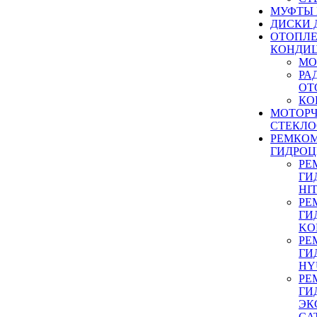
МУФТЫ
ДИСКИ 
ОТОПЛЕ
КОНДИ
МО
РА
ОТ
КО
МОТОР
СТЕКЛО
РЕМКО
ГИДРО
РЕ
ГИ
HI
РЕ
ГИ
KO
РЕ
ГИ
HY
РЕ
ГИ
ЭК
CA