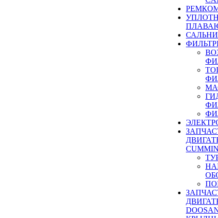
РЕМКОМ
УПЛОТ
ПЛАВА
САЛЬН
ФИЛЬТР
ВО
ФИ
ТО
ФИ
МА
ГИ
ФИ
ФИ
ЭЛЕКТР
ЗАПЧАС
ДВИГАТ
CUMMIN
ТУ
НА
ОБ
ПО
ЗАПЧАС
ДВИГАТ
DOOSAN