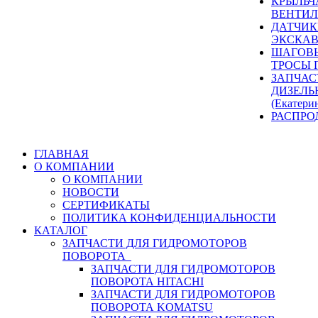
КРЫЛЬЧ
ВЕНТИЛ
ДАТЧИК
ЭКСКАВ
ШАГОВЫ
ТРОСЫ 
ЗАПЧАС
ДИЗЕЛЬ
(Екатери
РАСПРО
ГЛАВНАЯ
О КОМПАНИИ
О КОМПАНИИ
НОВОСТИ
СЕРТИФИКАТЫ
ПОЛИТИКА КОНФИДЕНЦИАЛЬНОСТИ
КАТАЛОГ
ЗАПЧАСТИ ДЛЯ ГИДРОМОТОРОВ
ПОВОРОТА
ЗАПЧАСТИ ДЛЯ ГИДРОМОТОРОВ
ПОВОРОТА HITACHI
ЗАПЧАСТИ ДЛЯ ГИДРОМОТОРОВ
ПОВОРОТА KOMATSU