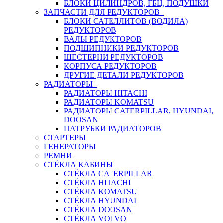
БЛОКИ ЦИЛИНДРОВ, ГБЦ, ПОДУШКИ
ЗАПЧАСТИ ДЛЯ РЕДУКТОРОВ
БЛОКИ САТЕЛЛИТОВ (ВОДИЛА)
РЕДУКТОРОВ
ВАЛЫ РЕДУКТОРОВ
ПОДШИПНИКИ РЕДУКТОРОВ
ШЕСТЕРНИ РЕДУКТОРОВ
КОРПУСА РЕДУКТОРОВ
ДРУГИЕ ДЕТАЛИ РЕДУКТОРОВ
РАДИАТОРЫ
РАДИАТОРЫ HITACHI
РАДИАТОРЫ KOMATSU
РАДИАТОРЫ CATERPILLAR, HYUNDAI,
DOOSAN
ПАТРУБКИ РАДИАТОРОВ
СТАРТЕРЫ
ГЕНЕРАТОРЫ
РЕМНИ
СТЁКЛА КАБИНЫ
СТЁКЛА CATERPILLAR
СТЁКЛА HITACHI
СТЁКЛА KOMATSU
СТЁКЛА HYUNDAI
СТЁКЛА DOOSAN
СТЁКЛА VOLVO