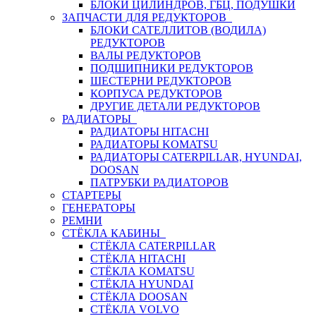
БЛОКИ ЦИЛИНДРОВ, ГБЦ, ПОДУШКИ
ЗАПЧАСТИ ДЛЯ РЕДУКТОРОВ
БЛОКИ САТЕЛЛИТОВ (ВОДИЛА)
РЕДУКТОРОВ
ВАЛЫ РЕДУКТОРОВ
ПОДШИПНИКИ РЕДУКТОРОВ
ШЕСТЕРНИ РЕДУКТОРОВ
КОРПУСА РЕДУКТОРОВ
ДРУГИЕ ДЕТАЛИ РЕДУКТОРОВ
РАДИАТОРЫ
РАДИАТОРЫ HITACHI
РАДИАТОРЫ KOMATSU
РАДИАТОРЫ CATERPILLAR, HYUNDAI,
DOOSAN
ПАТРУБКИ РАДИАТОРОВ
СТАРТЕРЫ
ГЕНЕРАТОРЫ
РЕМНИ
СТЁКЛА КАБИНЫ
СТЁКЛА CATERPILLAR
СТЁКЛА HITACHI
СТЁКЛА KOMATSU
СТЁКЛА HYUNDAI
СТЁКЛА DOOSAN
СТЁКЛА VOLVO