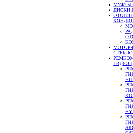
МУФТЫ
ДИСКИ 
ОТОПЛЕ
КОНДИ
МО
РА
ОТ
КО
МОТОР
СТЕКЛО
РЕМКО
ГИДРО
РЕ
ГИ
HI
РЕ
ГИ
KO
РЕ
ГИ
HY
РЕ
ГИ
ЭК
CA