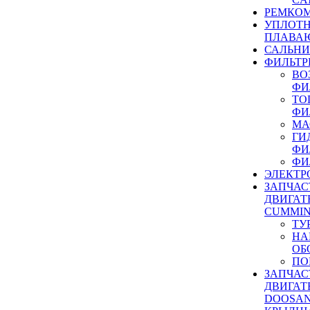
РЕМКОМ
УПЛОТ
ПЛАВА
САЛЬН
ФИЛЬТР
ВО
ФИ
ТО
ФИ
МА
ГИ
ФИ
ФИ
ЭЛЕКТР
ЗАПЧАС
ДВИГАТ
CUMMIN
ТУ
НА
ОБ
ПО
ЗАПЧАС
ДВИГАТ
DOOSAN