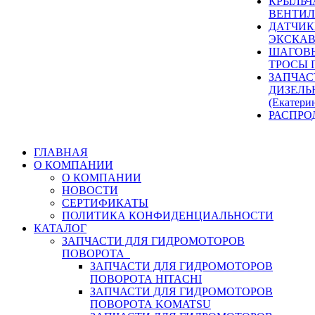
КРЫЛЬЧ
ВЕНТИЛ
ДАТЧИК
ЭКСКАВ
ШАГОВЫ
ТРОСЫ 
ЗАПЧАС
ДИЗЕЛЬ
(Екатери
РАСПРО
ГЛАВНАЯ
О КОМПАНИИ
О КОМПАНИИ
НОВОСТИ
СЕРТИФИКАТЫ
ПОЛИТИКА КОНФИДЕНЦИАЛЬНОСТИ
КАТАЛОГ
ЗАПЧАСТИ ДЛЯ ГИДРОМОТОРОВ
ПОВОРОТА
ЗАПЧАСТИ ДЛЯ ГИДРОМОТОРОВ
ПОВОРОТА HITACHI
ЗАПЧАСТИ ДЛЯ ГИДРОМОТОРОВ
ПОВОРОТА KOMATSU