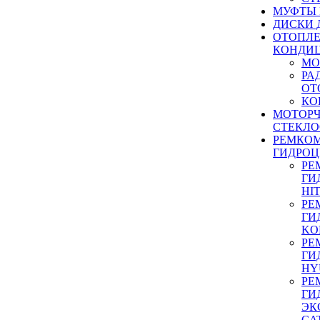
МУФТЫ
ДИСКИ 
ОТОПЛЕ
КОНДИ
МО
РА
ОТ
КО
МОТОР
СТЕКЛО
РЕМКО
ГИДРО
РЕ
ГИ
HI
РЕ
ГИ
KO
РЕ
ГИ
HY
РЕ
ГИ
ЭК
CA