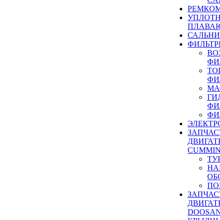
РЕМКОМ
УПЛОТ
ПЛАВА
САЛЬН
ФИЛЬТР
ВО
ФИ
ТО
ФИ
МА
ГИ
ФИ
ФИ
ЭЛЕКТР
ЗАПЧАС
ДВИГАТ
CUMMIN
ТУ
НА
ОБ
ПО
ЗАПЧАС
ДВИГАТ
DOOSAN