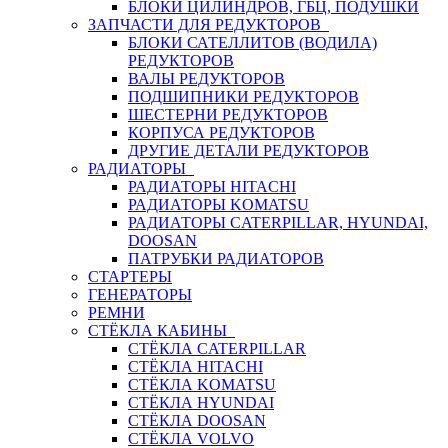
БЛОКИ ЦИЛИНДРОВ, ГБЦ, ПОДУШКИ
ЗАПЧАСТИ ДЛЯ РЕДУКТОРОВ
БЛОКИ САТЕЛЛИТОВ (ВОДИЛА)
РЕДУКТОРОВ
ВАЛЫ РЕДУКТОРОВ
ПОДШИПНИКИ РЕДУКТОРОВ
ШЕСТЕРНИ РЕДУКТОРОВ
КОРПУСА РЕДУКТОРОВ
ДРУГИЕ ДЕТАЛИ РЕДУКТОРОВ
РАДИАТОРЫ
РАДИАТОРЫ HITACHI
РАДИАТОРЫ KOMATSU
РАДИАТОРЫ CATERPILLAR, HYUNDAI,
DOOSAN
ПАТРУБКИ РАДИАТОРОВ
СТАРТЕРЫ
ГЕНЕРАТОРЫ
РЕМНИ
СТЁКЛА КАБИНЫ
СТЁКЛА CATERPILLAR
СТЁКЛА HITACHI
СТЁКЛА KOMATSU
СТЁКЛА HYUNDAI
СТЁКЛА DOOSAN
СТЁКЛА VOLVO