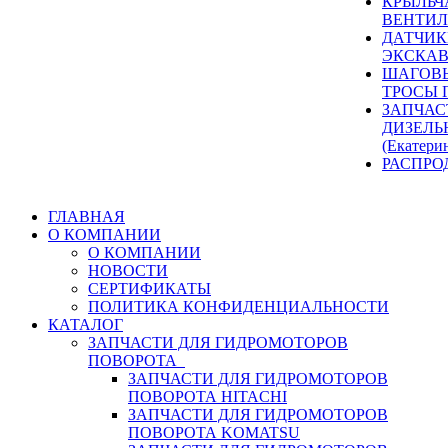
КРЫЛЬЧ
ВЕНТИЛ
ДАТЧИК
ЭКСКАВ
ШАГОВЫ
ТРОСЫ 
ЗАПЧАС
ДИЗЕЛЬ
(Екатери
РАСПРО
ГЛАВНАЯ
О КОМПАНИИ
О КОМПАНИИ
НОВОСТИ
СЕРТИФИКАТЫ
ПОЛИТИКА КОНФИДЕНЦИАЛЬНОСТИ
КАТАЛОГ
ЗАПЧАСТИ ДЛЯ ГИДРОМОТОРОВ
ПОВОРОТА
ЗАПЧАСТИ ДЛЯ ГИДРОМОТОРОВ
ПОВОРОТА HITACHI
ЗАПЧАСТИ ДЛЯ ГИДРОМОТОРОВ
ПОВОРОТА KOMATSU